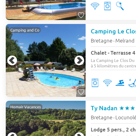
Camping Le Clo
Camping and Co
Bretagne
Melrand
-
Chalet - Terrasse 4
La Camping Le Clos Du 
à 5 kilomètres du centre 
Ty Nadan
★★★
Homair Vacances
Bretagne
Locunol
-
Lodge 5 pers., 2 c