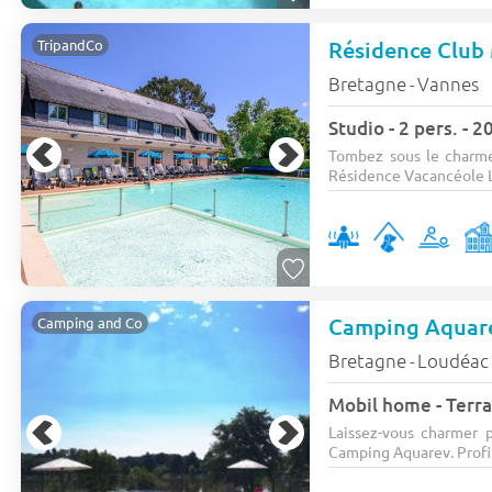
Résidence Club
TripandCo
Bretagne
Vannes
-
Studio - 2 pers. -
Tombez sous le charme
Résidence Vacancéole Le
Camping Aquar
Camping and Co
Bretagne
Loudéac
-
Mobil home - Terra
Laissez-vous charmer 
Camping Aquarev. Profit