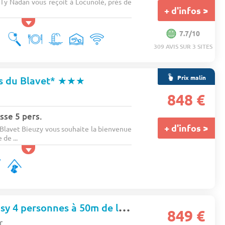
y Nadan vous reçoit à Locunolé, près de
+ d'infos >
7.7/10
309 AVIS SUR 3 SITES
Prix malin
s du Blavet*
★★★
848 €
sse 5 pers.
+ d'infos >
Blavet Bieuzy vous souhaite la bienvenue
de ...
Appartement cosy 4 personnes à 50m de la plage - balcon vue mer - Wifi, parking - Terrasses de l'océan
849 €
r