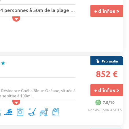
Appartement cosy 4 personnes à 50m de la plage - balcon vue mer - Wifi, parking - Terrasses de l'océan
+ d'infos >
Prix malin
★★
852 €
+ d'infos >
a Résidence Goélia Bleue Océane, située à
 se situe à 100m ...
7.5/10
627 AVIS SUR 4 SITES