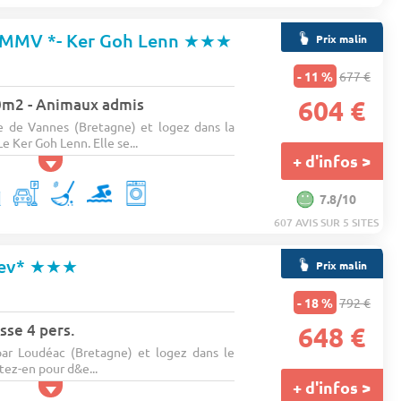
 MMV *- Ker Goh Lenn
★★★
Prix malin
- 11 %
677 €
 20m2 - Animaux admis
604 €
 de Vannes (Bretagne) et logez dans la
 Ker Goh Lenn. Elle se...
+ d'infos >
7.8/10
607 AVIS SUR 5 SITES
ev*
★★★
Prix malin
- 18 %
792 €
sse 4 pers.
648 €
par Loudéac (Bretagne) et logez dans le
ez-en pour d&e...
+ d'infos >