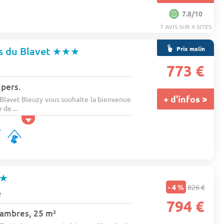
7.8/10
7 AVIS SUR 4 SITES
Prix malin
s du Blavet
★★★
773 €
 pers.
+ d'infos >
Blavet Bieuzy vous souhaite la bienvenue
de ...
★
- 4 %
826 €
é
794 €
hambres, 25 m²