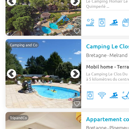
Le Camping Homair Le T
Quimperlé ...
Camping Le Clo
Camping and Co
Bretagne
Melrand
-
Mobil home - Terra
La Camping Le Clos Du 
à 5 kilomètres du centre 
TripandCo
Bretagne
Ploemeu
-