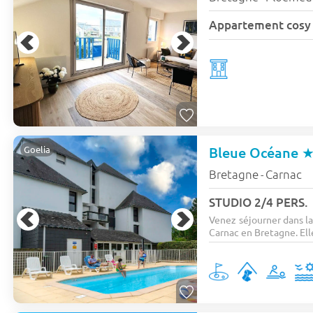
Bleue Océane
Goelia
Bretagne
Carnac
-
STUDIO 2/4 PERS.
Venez séjourner dans l
Carnac en Bretagne. Elle