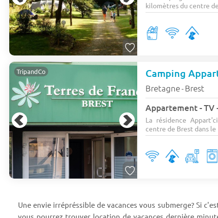
kilomètres du centre de
Camping Appart
TripandCo
Bretagne
Brest
-
Appartement - TV -
La résidence Appart'c
centre de Brest dans le 
Une envie irrépréssible de vacances vous submerge? Si c'est l
vous pourrez trouver location de vacances dernière minute