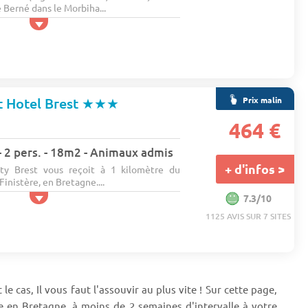
 Berné dans le Morbiha...
Prix malin
 Hotel Brest
★★★
464 €
 2 pers. - 18m2 - Animaux admis
+ d'infos >
ity Brest vous reçoit à 1 kilomètre du
Finistère, en Bretagne....
7.3/10
1125 AVIS SUR 7 SITES
e cas, Il vous faut l'assouvir au plus vite ! Sur cette page,
 en Bretagne, à moins de 2 semaines d'intervalle à votre