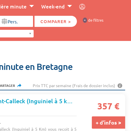
ière minute
Week-end
-
de filtres
COMPARER >
minute en Bretagne
Prix TTC par semaine (Frais de dossier inclus)
PARTAGER
Camping De Pont-Calleck (Inguiniel à 5 km)
★★★
357 €
.
+ d'infos >
leck (Inguiniel à 5 Km) vous reçoit à 5