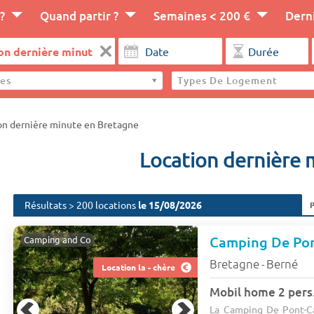
?
Quand partir ?
Semaines < 200 €
Dern
es
Types De Logement
on dernière minute en Bretagne
Location dernière 
Résultats > 200 locations
le 15/08/2026
Camping and Co
Bretagne
Berné
-
Location la - chère
Mobil home 2 pers
La Camping De Pont-Cal