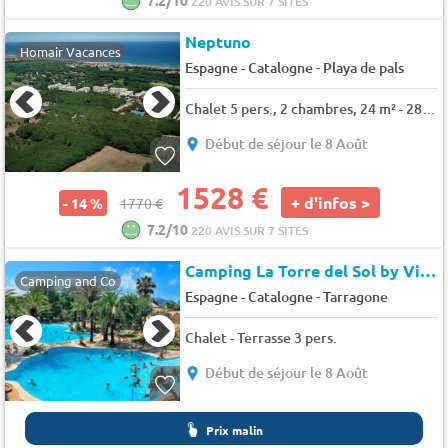
7.2/10
220 AVIS SUR 7 SITES
Neptuno
Homair Vacances
-
Espagne - Catalogne
Playa de pals
Chalet 5 pers., 2 chambres, 24 m² - 28 m²
Début de séjour le 8 Août
1528 €
+ d'infos >
- 14 %
1770 €
7.2/10
220 AVIS SUR 7 SITES
Camping La Torre del Sol by Viajes Velero
Camping and Co
-
Espagne - Catalogne
Tarragone
Chalet - Terrasse 3 pers.
Début de séjour le 8 Août
Prix malin