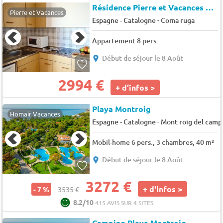
Résidence Pierre et Vacances Comarruga
Pierre et Vacances
-
Espagne - Catalogne
Coma ruga
Appartement 8 pers.
Début de séjour le 8 Août
2994 €
+ d'infos >
Playa Montroig
Homair Vacances
-
Espagne - Catalogne
Mont roig del camp
Mobil-home 6 pers., 3 chambres, 40 m²
Début de séjour le 8 Août
3272 €
+ d'infos >
- 7 %
3535 €
8.2/10
415 AVIS SUR 4 SITES
Camping Playa Montroig