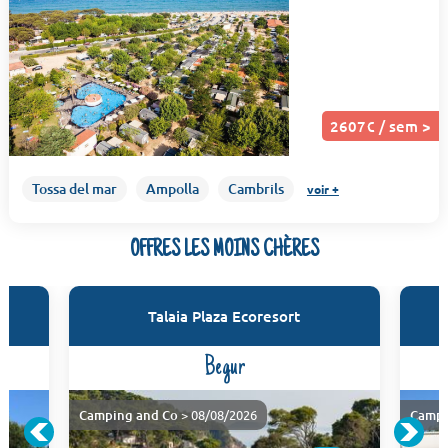
2607€ / sem >
Tossa del mar
Ampolla
Cambrils
voir +
OFFRES LES MOINS CHÈRES
Talaia Plaza Ecoresort
Begur
Camping and Co
> 08/08/2026
Campi