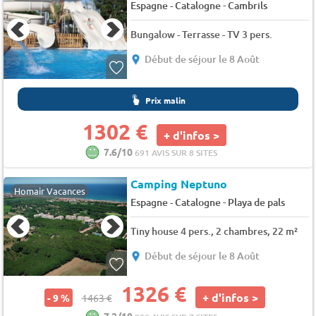
-
Espagne - Catalogne
Cambrils
Bungalow - Terrasse - TV 3 pers.
Début de séjour le 8 Août
Prix malin
1302 €
+ d'infos >
7.6/10
691 AVIS SUR 8 SITES
Camping Neptuno
Homair Vacances
-
Espagne - Catalogne
Playa de pals
Tiny house 4 pers., 2 chambres, 22 m²
Début de séjour le 8 Août
1326 €
+ d'infos >
- 9 %
1463 €