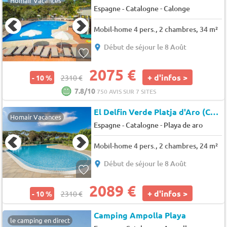
Homair Vacances
-
Espagne - Catalogne
Calonge
Mobil-home 4 pers., 2 chambres, 34 m²
Début de séjour le 8 Août
2075 €
+ d'infos >
- 10 %
2310 €
7.8/10
750 AVIS SUR 7 SITES
El Delfin Verde Platja d'Aro (CB029)
Homair Vacances
-
Espagne - Catalogne
Playa de aro
Mobil-home 4 pers., 2 chambres, 24 m²
Début de séjour le 8 Août
2089 €
+ d'infos >
- 10 %
2310 €
Camping Ampolla Playa
le camping en direct