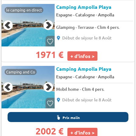
Camping Ampolla Playa
le camping en direct
-
Espagne - Catalogne
Ampolla
Glamping - Terrasse - Clim 4 pers.
Début de séjour le 8 Août
1971 €
+ d'infos >
Camping Ampolla Playa
Camping and Co
-
Espagne - Catalogne
Ampolla
Mobil home - Clim 4 pers.
Début de séjour le 8 Août
Prix malin
2002 €
+ d'infos >