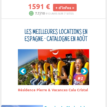
1591 €
+ d'infos >
7.7/10
913 AVIS SUR 7 SITES
LES MEILLEURES LOCATIONS EN
ESPAGNE - CATALOGNE EN AOÛT
#2
#3
Cristal
Camping Mas Patoxas
Campin