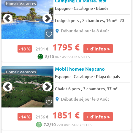
Camping La Masia.
★★
Homair Vacances
-
Espagne - Catalogne
Blanès
Lodge 5 pers., 2 chambres, 16 m² - 23 m²
Début de séjour le 8 Août
1795 €
+ d'infos >
- 18 %
2191 €
8/10
867 AVIS SUR 6 SITES
Mobil homes Neptuno
Homair Vacances
-
Espagne - Catalogne
Playa de pals
Chalet 6 pers., 3 chambres, 37 m²
Début de séjour le 8 Août
1851 €
+ d'infos >
- 14 %
2156 €
7.2/10
220 AVIS SUR 7 SITES