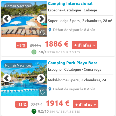
Camping Internacional
Homair Vacances
-
Espagne - Catalogne
Calonge
Super Lodge 5 pers., 2 chambres, 28 m²
Début de séjour le 8 Août
1886 €
+ d'infos >
- 8 %
2044 €
7.8/10
750 AVIS SUR 7 SITES
Camping Park Playa Bara
Homair Vacances
-
Espagne - Catalogne
Coma ruga
Mobil-home 6 pers., 2 chambres, 24 m² - 30 m²
Début de séjour le 8 Août
1914 €
+ d'infos >
- 15 %
2247 €
8.2/10
584 AVIS SUR 3 SITES