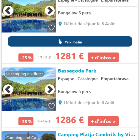
Bungalow 5 pers.
Début de séjour le 8 Août
Prix malin
1281 €
+ d'infos >
- 25 %
1715 €
Bassegoda Park
le camping en direct
-
Espagne - Catalogne
Empuriabrava
Bungalow 5 pers.
Début de séjour le 8 Août
1286 €
+ d'infos >
- 25 %
1715 €
Camping Platja Cambrils by Viajes Velero
Camping and Co