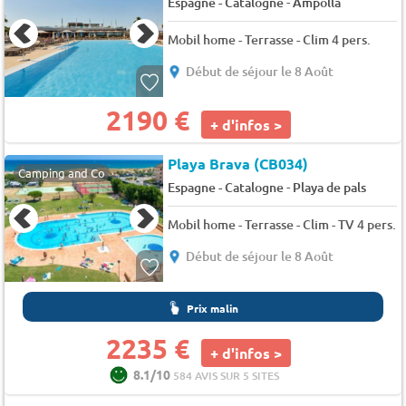
-
Espagne - Catalogne
Ampolla
Mobil home - Terrasse - Clim 4 pers.
Début de séjour le 8 Août
2190 €
+ d'infos >
Playa Brava (CB034)
Camping and Co
-
Espagne - Catalogne
Playa de pals
Mobil home - Terrasse - Clim - TV 4 pers.
Début de séjour le 8 Août
Prix malin
2235 €
+ d'infos >
8.1/10
584 AVIS SUR 5 SITES