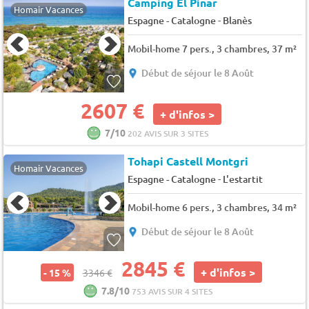
Camping El Pinar
Homair Vacances
-
Espagne - Catalogne
Blanès
Mobil-home 7 pers., 3 chambres, 37 m²
Début de séjour le 8 Août
2607 €
+ d'infos >
7/10
202 AVIS SUR 3 SITES
Tohapi Castell Montgri
Homair Vacances
-
Espagne - Catalogne
L'estartit
Mobil-home 6 pers., 3 chambres, 34 m²
Début de séjour le 8 Août
2845 €
+ d'infos >
- 15 %
3346 €
7.8/10
753 AVIS SUR 4 SITES