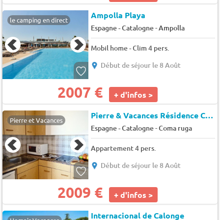
Ampolla Playa
le camping en direct
-
Espagne - Catalogne
Ampolla
Mobil home - Clim 4 pers.
Début de séjour le 8 Août
2007 €
+ d'infos >
Pierre & Vacances Résidence Comarruga
Pierre et Vacances
-
Espagne - Catalogne
Coma ruga
Appartement 4 pers.
Début de séjour le 8 Août
2009 €
+ d'infos >
Internacional de Calonge