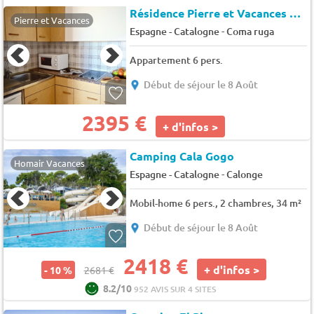
Résidence Pierre et Vacances Comarruga
Pierre et Vacances
-
Espagne - Catalogne
Coma ruga
Appartement 6 pers.
Début de séjour le 8 Août
2395 €
+ d'infos >
Camping Cala Gogo
Homair Vacances
-
Espagne - Catalogne
Calonge
Mobil-home 6 pers., 2 chambres, 34 m²
Début de séjour le 8 Août
2418 €
+ d'infos >
- 10 %
2681 €
8.2/10
952 AVIS SUR 4 SITES