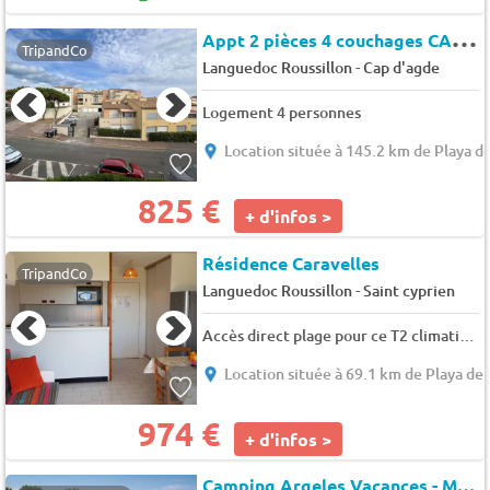
A
ppt 2 pièces 4 couchages CAP D'AGDE - Port gabriel 2
TripandCo
-
Languedoc Roussillon
Cap d'agde
Logement 4 personnes
Location située à 145.2 km de Playa de
825 €
+ d'infos >
Résidence Caravelles
TripandCo
-
Languedoc Roussillon
Saint cyprien
Accès direct plage pour ce T2 climatisé avec grande terrasse- 4CAR113 - 4 pers. - 28m2 - TV
Location située à 69.1 km de Playa de 
974 €
+ d'infos >
Camping Argeles Vacances - Maeva Camping