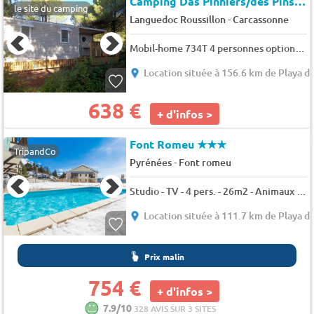
Camping Das Pinhiers/des Pins (Villemoustaussou à 4 km)
le site du camping
-
Languedoc Roussillon
Carcassonne
Mobil-home 734T 4 personnes option clim (69) 4 pers.
Location située à 156.6 km de Playa de
638 €
+ d'infos >
Font Romeu
★★★
TripandCo
-
Pyrénées
Font romeu
Studio - TV - 4 pers. - 26m2 - Animaux admis
Location située à 111.7 km de Playa de
Prix malin
754 €
+ d'infos >
7.9/10
328 AVIS SUR 3 SITES