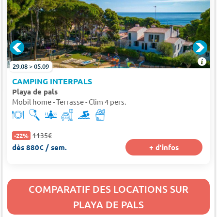
29.08 > 05.09
CAMPING INTERPALS
Playa de pals
Mobil home - Terrasse - Clim 4 pers.
1135€
-22%
dès 880€ / sem.
+ d'infos
COMPARATIF DES LOCATIONS SUR
PLAYA DE PALS