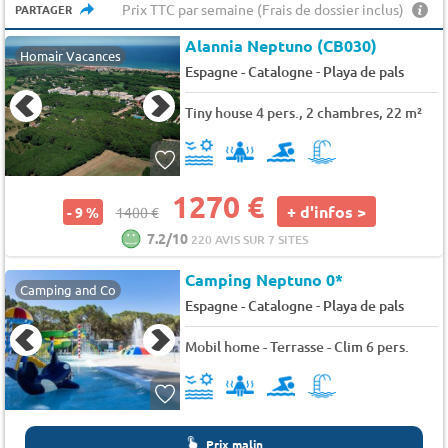
Prix TTC par semaine (Frais de dossier inclus)
PARTAGER
Alannia Neptuno (CB030)
Homair Vacances
-
Espagne - Catalogne
Playa de pals
Tiny house 4 pers., 2 chambres, 22 m²
1270 €
+ d'infos >
- 9 %
1400 €
7.2/10
220 AVIS SUR 7 SITES
Camping Neptuno 0*
Camping and Co
-
Espagne - Catalogne
Playa de pals
Mobil home - Terrasse - Clim 6 pers.
Prix malin