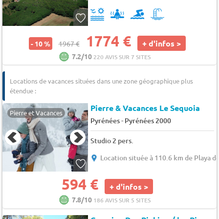
1774 €
+ d'infos >
- 10 %
1967 €
7.2/10
220 AVIS SUR 7 SITES
Locations de vacances situées dans une zone géographique plus
étendue :
Pierre & Vacances Le Sequoia
Pierre et Vacances
-
Pyrénées
Pyrénées 2000
Studio 2 pers.
Location située à 110.6 km de Playa de
594 €
+ d'infos >
7.8/10
186 AVIS SUR 5 SITES