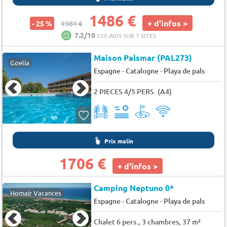
1486 €
+ d'infos >
- 25 %
1981 €
7.2/10
220 AVIS SUR 7 SITES
Maison Palsmar (PAL273)
Goelia
-
Espagne - Catalogne
Playa de pals
2 PIECES 4/5 PERS. (A4)
Prix malin
1706 €
+ d'infos >
Camping Neptuno 0*
Homair Vacances
-
Espagne - Catalogne
Playa de pals
Chalet 6 pers., 3 chambres, 37 m²