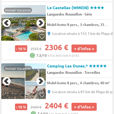
Le Castellas (WM038)
★★★★
Homair Vacances
-
Languedoc Roussillon
Sète
Mobil-home 8 pers., 3 chambres, 35 m² - 42 m²
Location située à 153.1 km de Playa de
2306 €
+ d'infos >
- 10 %
2555 €
7.3/10
8754 AVIS SUR 8 SITES
Camping Les Dunes.*
★★★★★
Homair Vacances
-
Languedoc Roussillon
Torreilles
Mobil-home 8 pers., 4 chambres, 40 m²
Location située à 87 km de Playa de pa
2404 €
+ d'infos >
- 10 %
2660 €
7.4/10
339 AVIS SUR 5 SITES