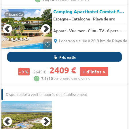
Camping Aparthotel Comtat Sant Jordi
TripandCo
-
Espagne - Catalogne
Playa de aro
Appart - Vue mer - Clim - TV - 6 pers. - 45m2
Location située à 20.9 km de Playa de 
Prix malin
2409 €
+ d'infos >
- 9 %
2649 €
7.1/10
2012 AVIS SUR 5 SITES
Disponibilité à vérifier auprès de l'établissement