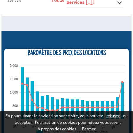
297 avis
17.6/20
Services
BAROMÈTRE DES PRIX DES LOCATIONS
2,000
1,500
1,000
500
En poursuivant la navigation sur ce site, vous pouvez
refuser
ou
0
accepter
l'utilisation de cookies pour mieux vous servir.
05 sept.
12 déce.
17 octo.
22 août
28 nove.
03 octo.
08 août
14 nove.
19 sept.
26 déce.
31 octo.
A propos des cookies
Fermer
Prix moyen
Location la moins chère