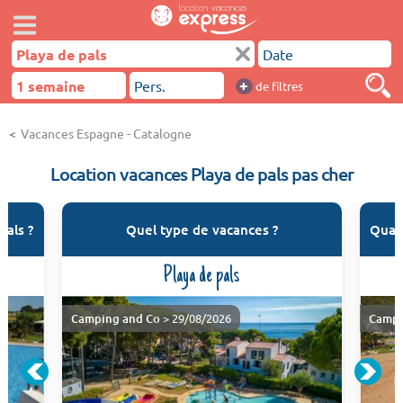
+
de filtres
Vacances Espagne - Catalogne
Location vacances Playa de pals pas cher
pals ?
Quel type de vacances ?
Quand
Playa de pals
Camping and Co
> 29/08/2026
Campi