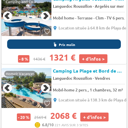
Camping and Co
-
Languedoc Roussillon
Argelès sur mer
Mobil home - Terrasse - Clim - TV 6 pers.
Location située à 64.8 km de Playa de 
Prix malin
1321 €
+ d'infos >
- 8 %
1436 €
Camping La Plage et Bord de Mer
Homair Vacances
-
Languedoc Roussillon
Vendres
Mobil-home 2 pers., 1 chambres, 32 m²
Location située à 138.3 km de Playa de
2068 €
+ d'infos >
- 20 %
2569 €
6.8/10
221 AVIS SUR 3 SITES