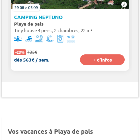
29.08 > 05.09
CAMPING NEPTUNO
Playa de pals
Tiny house 4 pers., 2 chambres, 22 m²
735€
-23%
dès 563€ / sem.
+ d'infos
Vos vacances à Playa de pals