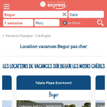
+
de filtres
Vacances Espagne - Catalogne
Location vacances Begur pas cher
LES LOCATIONS DE VACANCES SUR BEGUR LES MOINS CHÈRES
Talaia Plaza Ecoresort
Begur
Camping and Co
> 08/08/2026
Campi