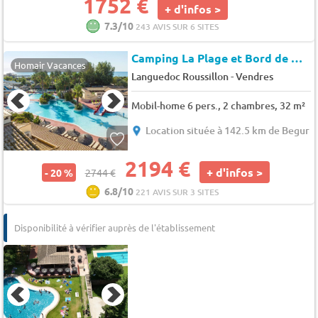
1752 €
+ d'infos >
7.3/10
243 AVIS SUR 6 SITES
Camping La Plage et Bord de Mer
Homair Vacances
-
Languedoc Roussillon
Vendres
Mobil-home 6 pers., 2 chambres, 32 m²
Location située à 142.5 km de Begur
2194 €
+ d'infos >
- 20 %
2744 €
6.8/10
221 AVIS SUR 3 SITES
Disponibilité à vérifier auprès de l'établissement