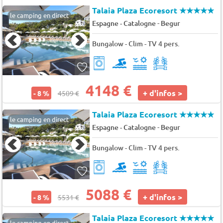
Talaia Plaza Ecoresort
★★★★★
le camping en direct
-
Espagne - Catalogne
Begur
Bungalow - Clim - TV 4 pers.
4148 €
+ d'infos >
- 8 %
4509 €
Talaia Plaza Ecoresort
★★★★★
le camping en direct
-
Espagne - Catalogne
Begur
Bungalow - Clim - TV 4 pers.
5088 €
+ d'infos >
- 8 %
5531 €
Talaia Plaza Ecoresort
★★★★★
le camping en direct