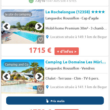
7.9/10
1047 AVIS SUR 4 SITES
Le Rochelongue (12358)
★★★★
le site du camping
-
Languedoc Roussillon
Cap d'agde
Mobil-home Premium 30m² - 3 chambres - TV + clim + lave vaisselle ou lave linge 6 pers.
Location située à 149.1 km de Begur
1715 €
+ d'infos >
Camping Le Domaine Les Mûriers
Camping and Co
-
Languedoc Roussillon
Vendres
Chalet - Terrasse - Clim - TV 6 pers.
Location située à 141.1 km de Begur
Prix malin