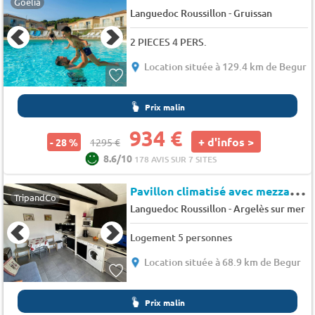
Goelia
-
Languedoc Roussillon
Gruissan
2 PIECES 4 PERS.
Location située à 129.4 km de Begur
Prix malin
934 €
+ d'infos >
- 28 %
1295 €
8.6/10
178 AVIS SUR 7 SITES
P
avillon climatisé avec mezzanine et grande terrasse ensoleillée - Les lavandines
TripandCo
-
Languedoc Roussillon
Argelès sur mer
Logement 5 personnes
Location située à 68.9 km de Begur
Prix malin