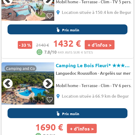
Mobil home - Terrasse - Clim - TV 5 pers.
Location située à 150.4 km de Begur
Prix malin
1432 €
+ d'infos >
- 33 %
2140 €
7.8/10
449 AVIS SUR 4 SITES
Camping Le Bois Fleuri*
★★★★★
Camping and Co
-
Languedoc Roussillon
Argelès sur mer
Mobil home - Terrasse - Clim - TV 6 pers.
Location située à 66.9 km de Begur
Prix malin
1690 €
+ d'infos >