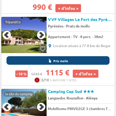
990 €
+ d'infos >
VVF Villages Le Fort des Pyrénées
TripandCo
-
Pyrénées
Prats de mollo
Appartement - TV - 8 pers. - 38m2
Location située à 77.8 km de Begur
Prix malin
1115 €
+ d'infos >
- 10 %
1243 €
3/10
3 AVIS SUR 1 SITES
Camping Cap Sud
★★★
le site du camping
-
Languedoc Roussillon
Alénya
Mobilhome PRIVILEGE 3 chambres TV - CLIM 8 pers.