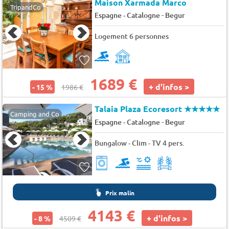
Maison Xarmada Marco
TripandCo
-
Espagne - Catalogne
Begur
Logement 6 personnes
1689 €
+ d'infos >
- 15 %
1986 €
Talaia Plaza Ecoresort
★★★★★
Camping and Co
-
Espagne - Catalogne
Begur
Bungalow - Clim - TV 4 pers.
Prix malin
4143 €
+ d'infos >
- 8 %
4509 €