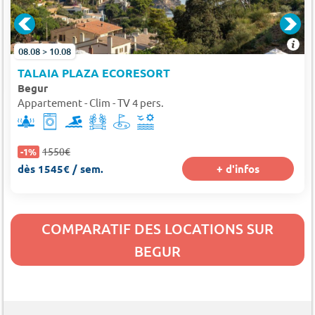
08.08 > 10.08
TALAIA PLAZA ECORESORT
Begur
Appartement - Clim - TV 4 pers.
1550€
-1%
dès 1545€ / sem.
+ d'infos
COMPARATIF DES LOCATIONS SUR
BEGUR