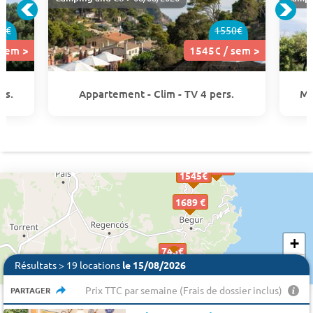
2€
1550€
 sem >
1545€ / sem >
rs.
Appartement - Clim - TV 4 pers.
Mo
9598 €
4143 €
1545€
1545€
1689 €
+
746€
746€
746€
7696 €
−
Résultats > 19 locations
le 15/08/2026
Prix TTC par semaine (Frais de dossier inclus)
PARTAGER