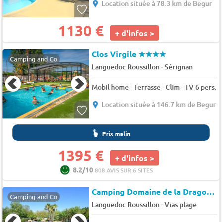
Location située à 78.3 km de Begur
1130 €
+ d'infos >
Clos Virgile
★★★★
Camping and Co
-
Languedoc Roussillon
Sérignan
Mobil home - Terrasse - Clim - TV 6 pers.
Location située à 146.7 km de Begur
Prix malin
1395 €
+ d'infos >
8.2/10
808 AVIS SUR 6 SITES
Camping Domaine de la Dragonnière
Camping and Co
-
Languedoc Roussillon
Vias plage