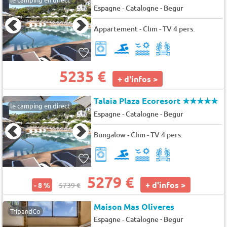
-
Espagne - Catalogne
Begur
Appartement - Clim - TV 4 pers.
5235 €
+ d'infos >
Talaia Plaza Ecoresort
★★★★★
le camping en direct
-
Espagne - Catalogne
Begur
Bungalow - Clim - TV 4 pers.
5279 €
+ d'infos >
- 8 %
5739 €
Maison Mas Oliveres
TripandCo
-
Espagne - Catalogne
Begur