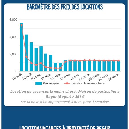
BAROMÈTRE DES PRIX DES LOCATIONS
6,000
4,000
2,000
0
05 sept.
12 déce.
17 octo.
22 août
28 nove.
03 octo.
08 août
14 nove.
19 sept.
26 déce.
31 octo.
Prix moyen
Location la moins chère
Location de vacances la moins chère : Maison de particulier à
Begur (Begur) > 361 €
sur la base d'un appartement 4 pers. pour 1 semaine