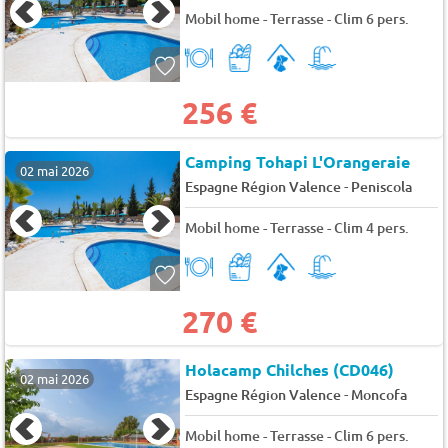
Mobil home - Terrasse - Clim 6 pers.
256 €
Camping Tohapi L'Orangeraie
02 mai 2026
-
Espagne Région Valence
Peniscola
Mobil home - Terrasse - Clim 4 pers.
270 €
Holacamp Chilches (CD046)
02 mai 2026
-
Espagne Région Valence
Moncofa
Mobil home - Terrasse - Clim 6 pers.