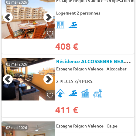
-
Espagne Région Valence
Oropesa del m
02 mai 2026
Logement 2 personnes
408 €
R
ésidence ALCOSSEBRE BEACH RESORT
02 mai 2026
-
Espagne Région Valence
Alcoceber
2 PIECES 2/4 PERS.
411 €
-
Espagne Région Valence
Calpe
02 mai 2026