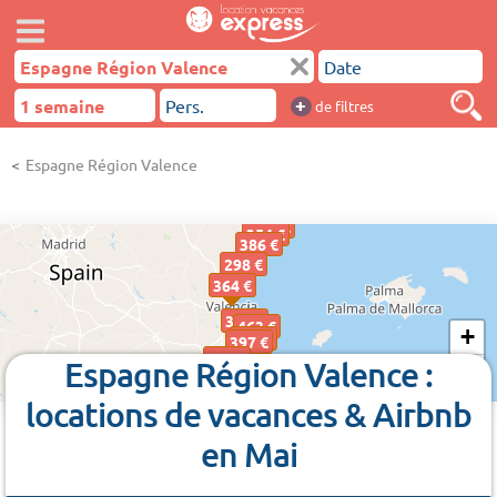
+
de filtres
Espagne Région Valence
184 €
354 €
386 €
298 €
364 €
398 €
463 €
+
341 €
397 €
478 €
Espagne Région Valence :
−
locations de vacances & Airbnb
en Mai