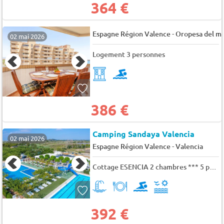
364 €
-
Espagne Région Valence
Oropesa del m
02 mai 2026
Logement 3 personnes
386 €
Camping Sandaya Valencia
02 mai 2026
-
Espagne Région Valence
Valencia
Cottage ESENCIA 2 chambres *** 5 pers.
392 €