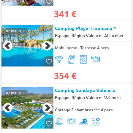
341 €
Camping Playa Tropicana *
02 mai 2026
-
Espagne Région Valence
Alcoceber
Mobil home - Terrasse 4 pers.
354 €
Camping Sandaya Valencia
02 mai 2026
-
Espagne Région Valence
Valencia
Cottage 2 chambres *** 4 pers.