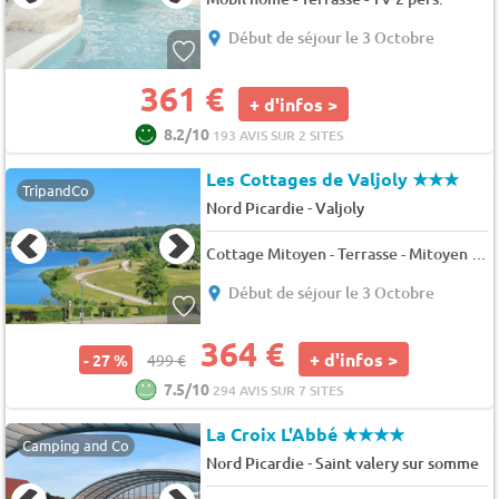
Début de séjour le 3 Octobre
361 €
+ d'infos >
8.2/10
193 AVIS SUR 2 SITES
Les Cottages de Valjoly
★★★
TripandCo
-
Nord Picardie
Valjoly
Cottage Mitoyen - Terrasse - Mitoyen - 6 pers. - 52m2 - Animaux admis
Début de séjour le 3 Octobre
364 €
+ d'infos >
- 27 %
499 €
7.5/10
294 AVIS SUR 7 SITES
La Croix L'Abbé
★★★★
Camping and Co
-
Nord Picardie
Saint valery sur somme