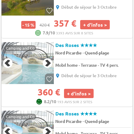
Début de séjour le 3 Octobre
357 €
+ d'infos >
- 15 %
420 €
7.9/10
3393 AVIS SUR 8 SITES
Des Roses
★★★★
Camping and Co
-
Nord Picardie
Quend-plage
Mobil home - Terrasse - TV 4 pers.
Début de séjour le 3 Octobre
360 €
+ d'infos >
8.2/10
193 AVIS SUR 2 SITES
Des Roses
★★★★
Camping and Co
-
Nord Picardie
Quend-plage
Mobil home - Terrasse - TV 2 pers.