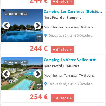
+ d'infos >
Camping Les Carrieres (Boisjean à 7 km)
Camping and Co
-
Nord Picardie
Nampont
Mobil home - Terrasse - TV 4 pers.
Début de séjour le 3 Octobre
244 €
+ d'infos >
Camping La Verte Vallée
★★
Camping and Co
-
Nord Picardie
Mouriez
Mobil home - Terrasse - TV 6 pers.
Début de séjour le 3 Octobre
254 €
+ d'infos >