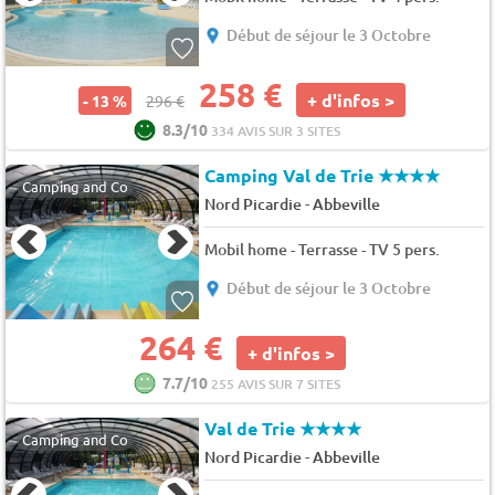
Début de séjour le 3 Octobre
258 €
+ d'infos >
- 13 %
296 €
8.3/10
334 AVIS SUR 3 SITES
Camping Val de Trie
★★★★
Camping and Co
-
Nord Picardie
Abbeville
Mobil home - Terrasse - TV 5 pers.
Début de séjour le 3 Octobre
264 €
+ d'infos >
7.7/10
255 AVIS SUR 7 SITES
Val de Trie
★★★★
Camping and Co
-
Nord Picardie
Abbeville