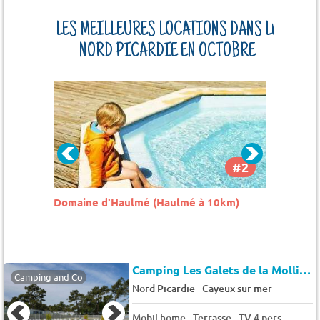
LES MEILLEURES LOCATIONS DANS LE
NORD PICARDIE EN OCTOBRE
#2
#3
km)
Camping La Baie De Somme
Camping
à 9 km)
Camping Les Galets de la Mollière
Camping and Co
-
Nord Picardie
Cayeux sur mer
Mobil home - Terrasse - TV 4 pers.