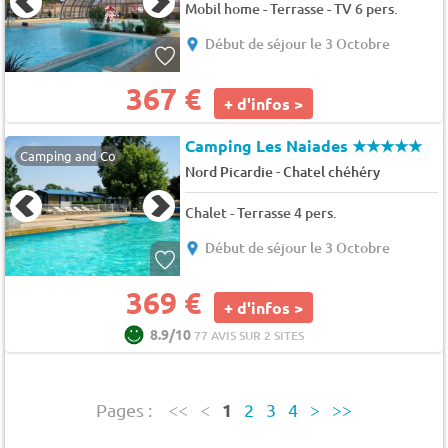
Mobil home - Terrasse - TV 6 pers.
Début de séjour le 3 Octobre
367 €
+ d'infos >
Camping Les Naiades
★★★★★
Camping and Co
-
Nord Picardie
Chatel chéhéry
Chalet - Terrasse 4 pers.
Début de séjour le 3 Octobre
369 €
+ d'infos >
8.9/10
77 AVIS SUR 2 SITES
1
Pages :
<<
<
2
3
4
>
>>