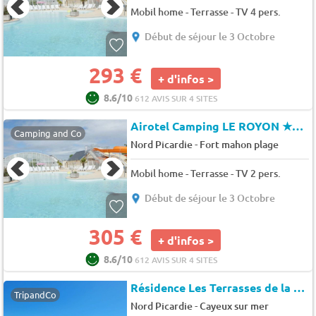
Mobil home - Terrasse - TV 4 pers.
Début de séjour le 3 Octobre
293 €
+ d'infos >
8.6/10
612 AVIS SUR 4 SITES
Airotel Camping LE ROYON
★★★★
Camping and Co
-
Nord Picardie
Fort mahon plage
Mobil home - Terrasse - TV 2 pers.
Début de séjour le 3 Octobre
305 €
+ d'infos >
8.6/10
612 AVIS SUR 4 SITES
Résidence Les Terrasses de la Plage
TripandCo
-
Nord Picardie
Cayeux sur mer