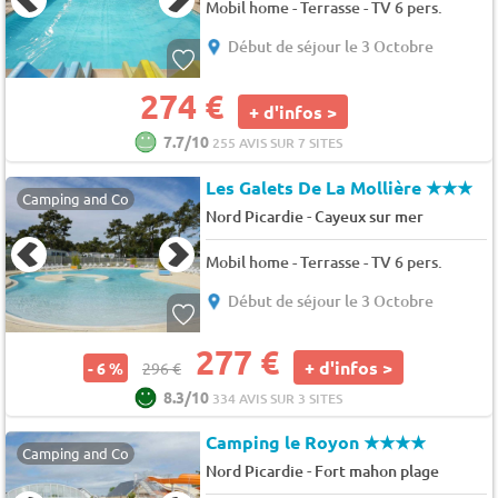
Mobil home - Terrasse - TV 6 pers.
Début de séjour le 3 Octobre
274 €
+ d'infos >
7.7/10
255 AVIS SUR 7 SITES
Les Galets De La Mollière
★★★
Camping and Co
-
Nord Picardie
Cayeux sur mer
Mobil home - Terrasse - TV 6 pers.
Début de séjour le 3 Octobre
277 €
+ d'infos >
- 6 %
296 €
8.3/10
334 AVIS SUR 3 SITES
Camping le Royon
★★★★
Camping and Co
-
Nord Picardie
Fort mahon plage