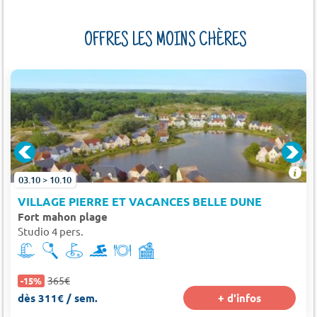
OFFRES LES MOINS CHÈRES
03.10 > 10.10
VILLAGE PIERRE ET VACANCES BELLE DUNE
Fort mahon plage
Studio 4 pers.
365€
-15%
dès 311€ / sem.
+ d'infos