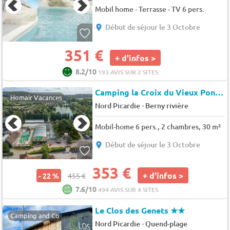
Mobil home - Terrasse - TV 6 pers.
Début de séjour le 3 Octobre
351 €
+ d'infos >
8.2/10
193 AVIS SUR 2 SITES
Camping la Croix du Vieux Pont
★
Homair Vacances
-
Nord Picardie
Berny rivière
Mobil-home 6 pers., 2 chambres, 30 m²
Début de séjour le 3 Octobre
353 €
+ d'infos >
- 22 %
455 €
7.6/10
494 AVIS SUR 4 SITES
Le Clos des Genets
★★
Camping and Co
-
Nord Picardie
Quend-plage