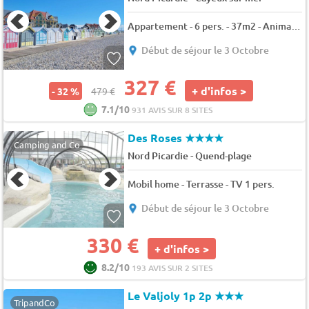
Appartement - 6 pers. - 37m2 - Animaux admis
Début de séjour le 3 Octobre
327 €
+ d'infos >
- 32 %
479 €
7.1/10
931 AVIS SUR 8 SITES
Des Roses
★★★★
Camping and Co
-
Nord Picardie
Quend-plage
Mobil home - Terrasse - TV 1 pers.
Début de séjour le 3 Octobre
330 €
+ d'infos >
8.2/10
193 AVIS SUR 2 SITES
Le Valjoly 1p 2p
★★★
TripandCo