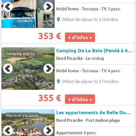
Mobil home - Terrasse - TV 5 pers.
Début de séjour le 3 Octobre
353 €
+ d'infos >
Camping De La Baie (Pendé à 4 km)
Camping and Co
-
Nord Picardie
Le crotoy
Mobil home - Terrasse - TV 4 pers.
Début de séjour le 3 Octobre
355 €
+ d'infos >
Les appartements de Belle Dune
Pierre et Vacances
-
Nord Picardie
Fort mahon plage
Appartement 4 pers.