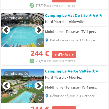
7.7/10
255 AVIS SUR 7 SITES
Camping Le Val De trie
★★★★
Camping and Co
-
Nord Picardie
Abbeville
Mobil home - Terrasse - TV 4 pers.
Début de séjour le 3 Octobre
244 €
+ d'infos >
7.7/10
255 AVIS SUR 7 SITES
Camping La Verte Vallée
★★
Camping and Co
-
Nord Picardie
Mouriez
Mobil home - Terrasse - TV 4 pers.
Début de séjour le 3 Octobre
244 €