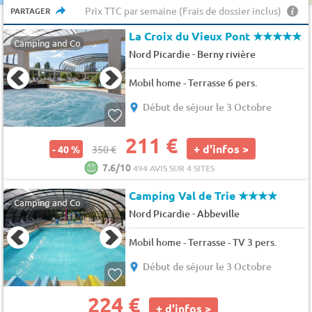
Prix TTC par semaine (Frais de dossier inclus)
PARTAGER
La Croix du Vieux Pont
★★★★★
Camping and Co
-
Nord Picardie
Berny rivière
Mobil home - Terrasse 6 pers.
Début de séjour le 3 Octobre
211 €
+ d'infos >
- 40 %
350 €
7.6/10
494 AVIS SUR 4 SITES
Camping Val de Trie
★★★★
Camping and Co
-
Nord Picardie
Abbeville
Mobil home - Terrasse - TV 3 pers.
Début de séjour le 3 Octobre
224 €
+ d'infos >