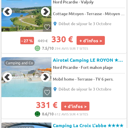
-
Nord Picardie
Valjoly
Cottage Mitoyen - Terrasse - Mitoyen - 4 pers. - 36m2 - Animaux admis
Début de séjour le 3 Octobre
330 €
+ d'infos >
- 27 %
449 €
7.5/10
294 AVIS SUR 7 SITES
Airotel Camping LE ROYON
★★★★
Camping and Co
-
Nord Picardie
Fort mahon plage
Mobil home - Terrasse - TV 6 pers.
Début de séjour le 3 Octobre
331 €
+ d'infos >
8.6/10
612 AVIS SUR 4 SITES
Camping La Croix L'abbe
★★★★