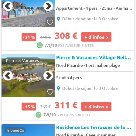
Appartement - 4 pers. - 25m2 - Animaux admis
Début de séjour le 3 Octobre
308 €
+ d'infos >
- 31 %
449 €
7.1/10
931 AVIS SUR 8 SITES
Pierre & Vacances Village Belle Dune
Pierre et Vacances
-
Nord Picardie
Fort mahon plage
Studio 4 pers.
Début de séjour le 3 Octobre
311 €
+ d'infos >
- 15 %
365 €
7.9/10
3393 AVIS SUR 8 SITES
Résidence Les Terrasses de la Plage-cabine-vue mer
TripandCo
-
Nord Picardie
Cayeux sur mer