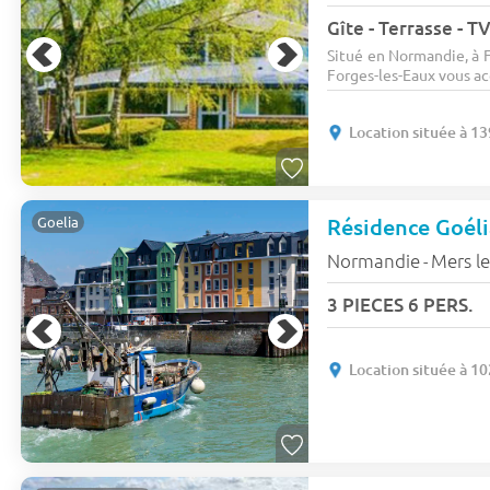
Gîte - Terrasse - TV
Situé en Normandie, à F
Forges-les-Eaux vous ac
Location située à 1
Résidence Goéli
Goelia
Normandie
Mers le
-
3 PIECES 6 PERS.
Location située à 1