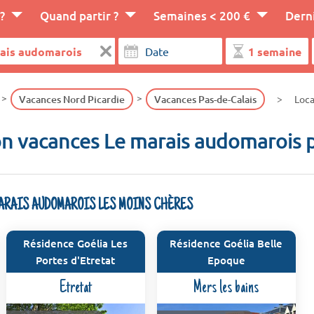
?
Quand partir ?
Semaines < 200 €
Dern
Vacances Nord Picardie
Vacances Pas-de-Calais
Loca
on vacances Le marais audomarois p
MARAIS AUDOMAROIS LES MOINS CHÈRES
Résidence Goélia Les
Résidence Goélia Belle
Portes d'Etretat
Epoque
Etretat
Mers les bains