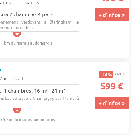
arais audomarois
ora 2 chambres 4 pers.
+ d'infos >
onnement verdoyant à Blaringhem, le
opose un cadre ...
1.1 km du marais audomarois
★
- 14 %
693 €
Maisons alfort
599 €
, 1 chambres, 16 m² - 21 m²
s Est se situe à Champigny sur Marne, à
+ d'infos >
.
15.9 km du marais audomarois