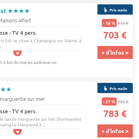
Est
★★★★
Prix malin
Maisons alfort
- 16 %
833 €
sse - TV 4 pers.
703 €
s Est se situe à Champigny sur Marne, à
.
+ d'infos >
15.6 km du marais audomarois
★★★
Prix malin
-marguerite sur mer
- 21 %
985 €
sse - TV 4 pers.
783 €
e Sainte Marguerite sur Mer (Normandie)
mping Le Marqueval à ...
+ d'infos >