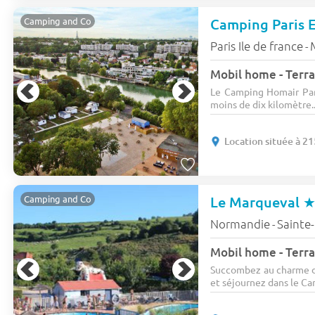
Camping Paris 
Camping and Co
Paris Ile de france
-
Mobil home - Terra
Le Camping Homair Pari
moins de dix kilomètre..
Location située à 2
Le Marqueval
Camping and Co
Normandie
Sainte
-
Mobil home - Terra
Succombez au charme d
et séjournez dans le Ca