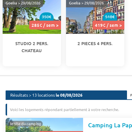
Goelia
> 29/08/2026
Goelia
> 29/08/2026
350€
518€
285€ / sem >
419€ / sem >
STUDIO 2 PERS.
2 PIECES 4 PERS.
CHATEAU
Résultats > 13 locations
le 08/08/2026
Voici les logements répondant partiellement à votre recherche.
le site du camping