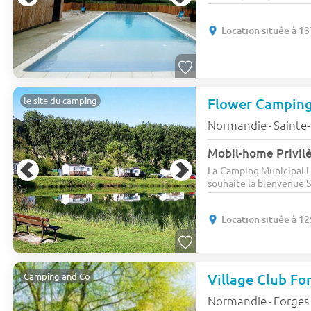
Location située à 1
Flower Camping
le site du camping
Normandie
Sainte
-
La Camping Municipal L
souhaite la bienvenue S
Location située à 1
Village Club Fo
Camping and Co
Normandie
Forges 
-