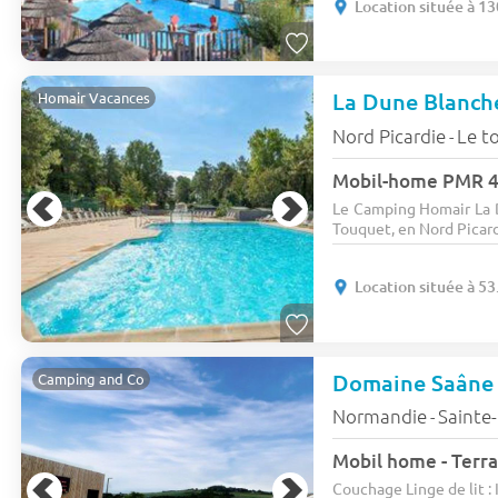
Location située à 1
La Dune Blanch
Homair Vacances
Nord Picardie
Le t
-
Mobil-home PMR 4 
Le Camping Homair La D
Touquet, en Nord Picardi
Location située à 5
Domaine Saâne 
Camping and Co
Normandie
Sainte
-
Mobil home - Terra
Couchage Linge de lit : I