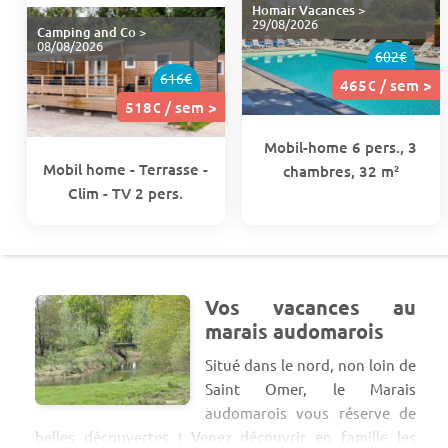
Homair Vacances
>
29/08/2026
Camping and Co
>
08/08/2026
602€
616€
465€ / sem >
518€ / sem >
Mobil-home 6 pers., 3
Mobil home - Terrasse -
chambres, 32 m²
Clim - TV 2 pers.
Vos vacances au
marais audomarois
Situé dans le nord, non loin de
Saint Omer, le Marais
audomarois vous réserve de
belles découvertes ! Venez découvrir en famille les