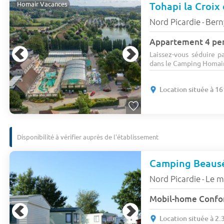
Tohapi la Croix
Homair Vacances
Nord Picardie
Berny
-
Appartement 4 per
Laissez-vous séduire p
dans le Camping Homair 
Location située à 1
Disponibilité à vérifier auprès de l'établissement
Camping Beaus
Nord Picardie
Le m
-
Mobil-home Confort
Location située à 2