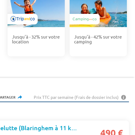
Jusqu'à - 32% sur votre
Jusqu'à - 42% sur votre
location
camping
Prix TTC par semaine (Frais de dossier inclus)
PARTAGER
Camping La Papelutte (Blaringhem à 11 km)
★★
490 €