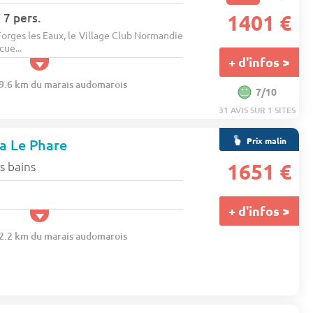
 7 pers.
1401 €
orges les Eaux, le Village Club Normandie
cue...
+ d'infos >
39.6 km du marais audomarois
7/10
31 AVIS SUR 1 SITES
Prix malin
a Le Phare
s bains
1651 €
+ d'infos >
02.2 km du marais audomarois