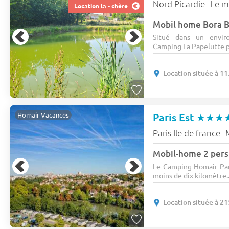
Nord Picardie
Le m
-
Location la - chère
Mobil home Bora B
Situé dans un envir
Camping La Papelutte pr
Location située à 1
Paris Est
★★★
Homair Vacances
Paris Ile de france
-
Mobil-home 2 pers.
Le Camping Homair Pari
moins de dix kilomètre..
Location située à 2