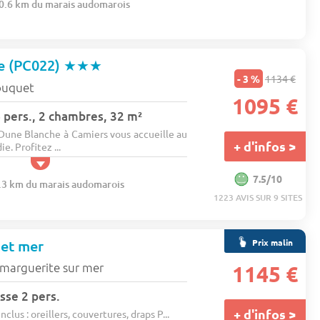
30.6 km du marais audomarois
e (PC022)
★★★
- 3 %
1134 €
ouquet
1095 €
pers., 2 chambres, 32 m²
une Blanche à Camiers vous accueille au
+ d'infos >
e. Profitez ...
7.5/10
3.3 km du marais audomarois
1223 AVIS SUR 9 SITES
Prix malin
et mer
-marguerite sur mer
1145 €
sse 2 pers.
+ d'infos >
nclus : oreillers, couvertures, draps P...