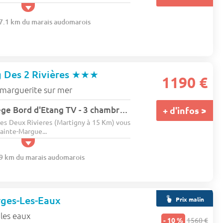
37.1 km du marais audomarois
 Des 2 Rivières
★★★
1190 €
-marguerite sur mer
Mobil-home Privilège Bord d'Etang TV - 3 chambres + terrasse 6 pers.
+ d'infos >
es Deux Rivieres (Martigny à 15 Km) vous
ainte-Margue...
29 km du marais audomarois
rges-Les-Eaux
Prix malin
les eaux
- 10 %
1560 €