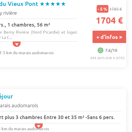
 du Vieux Pont
★★★★★
- 5 %
1785 €
 rivière
1704 €
s., 1 chambres, 56 m²
ar Berny Rivière (Nord Picardie) et logez
+ d'infos >
La C...
7.6/10
61.5 km du marais audomarois
494 AVIS SUR 4 SITES
éjour
arais audomarois
 plus 3 chambres Entre 30 et 35 m² -5ans 6 pers.
.3 km du marais audomarois