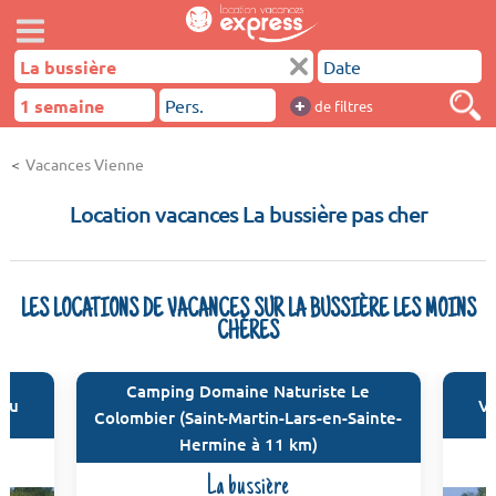
+
de filtres
Vacances Vienne
Location vacances La bussière pas cher
LES LOCATIONS DE VACANCES SUR LA BUSSIÈRE LES MOINS
CHÈRES
Camping Domaine Naturiste Le
tou
VV
Colombier (Saint-Martin-Lars-en-Sainte-
Hermine à 11 km)
La bussière