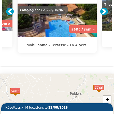
Tripa
Camping and Co
> 22/08/2026
 sem >
568€ / sem >
Mobil home - Terrasse - TV 4 pers.
774 €
774€
774€
774€
568€
568€
+
−
Résultats > 14 locations
le 22/08/2026