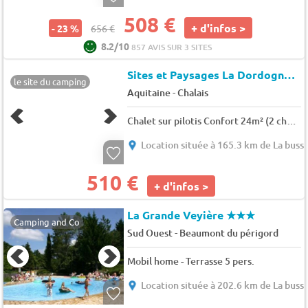
508 €
+ d'infos >
- 23 %
656 €
8.2/10
857 AVIS SUR 3 SITES
Sites et Paysages La Dordogne Verte
le site du camping
-
Aquitaine
Chalais
Chalet sur pilotis Confort 24m² (2 chambres) + Terrasse - Bord De Rivière 4 pers.
Location située à 165.3 km de La buss
510 €
+ d'infos >
La Grande Veyière
★★★
Camping and Co
-
Sud Ouest
Beaumont du périgord
Mobil home - Terrasse 5 pers.
Location située à 202.6 km de La buss