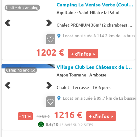
Camping La Venise Verte (Coulon à 13 km)
le site du camping
-
Aquitaine
Saint Hilaire la Palud
Chalet PREMIUM 36m² (2 chambres) dont une terrasse couverte 6m² + Climatisation + TV 4 pers.
Location située à 114.2 km de La buss
1202 €
+ d'infos >
Village Club Les Châteaux de la Loire
Camping and Co
-
Anjou Touraine
Amboise
Chalet - Terrasse - TV 6 pers.
Location située à 89.7 km de La bussiè
1216 €
+ d'infos >
- 11 %
1363 €
8.6/10
45 AVIS SUR 2 SITES