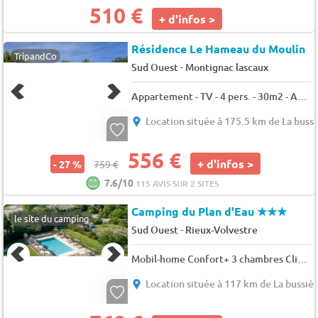
510 €
+ d'infos >
Résidence Le Hameau du Moulin
TripandCo
-
Sud Ouest
Montignac lascaux
Appartement - TV - 4 pers. - 30m2 - Animaux admis
Location située à 175.5 km de La buss
556 €
+ d'infos >
- 27 %
759 €
7.6/10
115 AVIS SUR 2 SITES
Camping du Plan d'Eau
★★★
le site du camping
-
Sud Ouest
Rieux-Volvestre
Mobil-home Confort+ 3 chambres Clim 6 pers.
Location située à 117 km de La bussiè