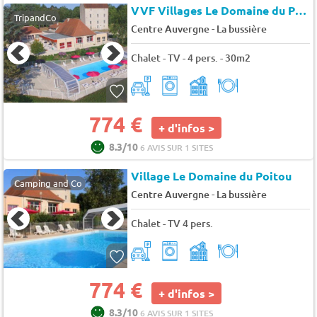
VVF Villages Le Domaine du Poitou
TripandCo
-
Centre Auvergne
La bussière
Chalet - TV - 4 pers. - 30m2
774 €
+ d'infos >
8.3/10
6 AVIS SUR 1 SITES
Village Le Domaine du Poitou
Camping and Co
-
Centre Auvergne
La bussière
Chalet - TV 4 pers.
774 €
+ d'infos >
8.3/10
6 AVIS SUR 1 SITES