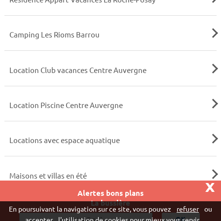
Camping Les Rioms Barrou
Location Club vacances Centre Auvergne
Location Piscine Centre Auvergne
Locations avec espace aquatique
Maisons et villas en été
x
Alertes bons plans
La bussière
Vivaweb SARL - RCS Créteil n°790 591 572
En poursuivant la navigation sur ce site, vous pouvez
refuser
ou
"
accepter
l'utilisation de cookies pour mieux vous servir.