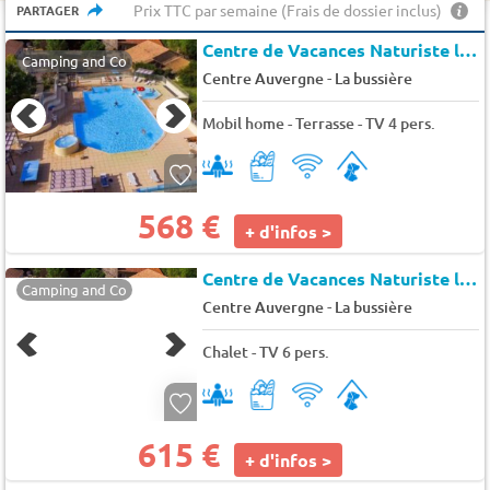
Prix TTC par semaine (Frais de dossier inclus)
PARTAGER
Centre de Vacances Naturiste le Colombier
Camping and Co
-
Centre Auvergne
La bussière
Mobil home - Terrasse - TV 4 pers.
568 €
+ d'infos >
Centre de Vacances Naturiste le Colombier
Camping and Co
-
Centre Auvergne
La bussière
Chalet - TV 6 pers.
615 €
+ d'infos >