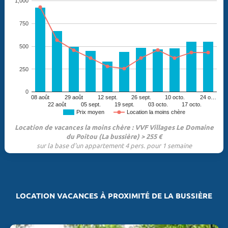
1,000
750
500
250
0
08 août
29 août
12 sept.
26 sept.
10 octo.
24 o…
22 août
05 sept.
19 sept.
03 octo.
17 octo.
Prix moyen
Location la moins chère
Location de vacances la moins chère : VVF Villages Le Domaine
du Poitou (La bussière) > 255 €
sur la base d'un appartement 4 pers. pour 1 semaine
LOCATION VACANCES À PROXIMITÉ DE LA BUSSIÈRE