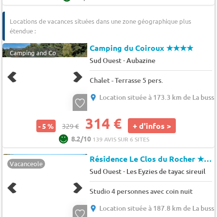
Locations de vacances situées dans une zone géographique plus
étendue :
Camping du Coiroux
★★★★
Camping and Co
-
Sud Ouest
Aubazine
Chalet - Terrasse 5 pers.
Location située à 173.3 km de La buss
314 €
+ d'infos >
- 5 %
329 €
8.2/10
139 AVIS SUR 6 SITES
Résidence Le Clos du Rocher
★★★
Vacanceole
-
Sud Ouest
Les Eyzies de tayac sireuil
Studio 4 personnes avec coin nuit
Location située à 187.8 km de La buss