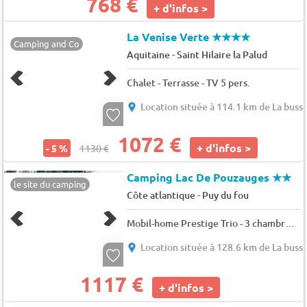
768 €
+ d'infos >
La Venise Verte
★★★★
Camping and Co
-
Aquitaine
Saint Hilaire la Palud
Chalet - Terrasse - TV 5 pers.
Location située à 114.1 km de La buss
1072 €
+ d'infos >
- 5 %
1130 €
Camping Lac De Pouzauges
★★
le site du camping
-
Côte atlantique
Puy du fou
Mobil-home Prestige Trio - 3 chambres - 2 salles de bains - 2 WC - CLIM - TV + Lave vaisselle 8 pers.
Location située à 128.6 km de La buss
1117 €
+ d'infos >