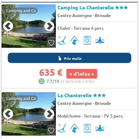
Camping La Chanterelle
★★★
Camping and Co
-
Centre Auvergne
Brioude
Chalet - Terrasse 6 pers.
Prix malin
635 €
+ d'infos >
7.7/10
37 AVIS SUR 3 SITES
La Chanterelle
★★★
Camping and Co
-
Centre Auvergne
Brioude
Mobil home - Terrasse - TV 5 pers.