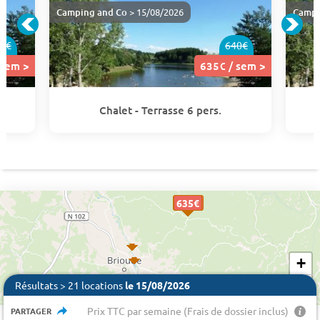
Camping and Co
> 15/08/2026
Campi
0€
640€
 sem >
635€ / sem >
Chalet - Terrasse 6 pers.
635 €
635€
635€
635€
635€
635€
635€
635€
+
−
Résultats > 21 locations
le 15/08/2026
Prix TTC par semaine (Frais de dossier inclus)
PARTAGER