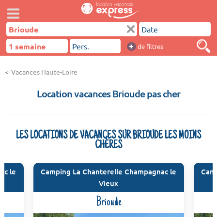
+
de filtres
Vacances Haute-Loire
Location vacances Brioude pas cher
LES LOCATIONS DE VACANCES SUR BRIOUDE LES MOINS
CHÈRES
ac le
Camping La Chanterelle Champagnac le
Camp
Vieux
Brioude