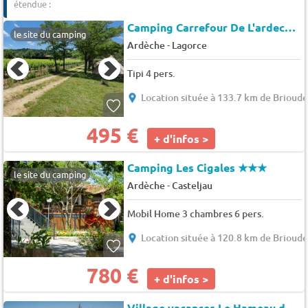
étendue :
Camping Carrefour De L'ardeche (Saint-Remèze à 9 km)
le site du camping
-
Ardèche
Lagorce
Tipi 4 pers.
Location située à 133.7 km de Brioud
495 €
+ d'infos >
Camping Les Cigales
★★★
le site du camping
-
Ardèche
Casteljau
Mobil Home 3 chambres 6 pers.
Location située à 120.8 km de Brioud
780 €
+ d'infos >
Village vacances Le Hameau des Genêts