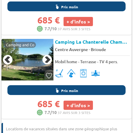
Prix malin
685 €
+ d'infos >
7.7/10
37 AVIS SUR 3 SITES
Camping La Chanterelle Champagnac le Vieux
Camping and Co
-
Centre Auvergne
Brioude
Mobil home - Terrasse - TV 4 pers.
Prix malin
685 €
+ d'infos >
7.7/10
37 AVIS SUR 3 SITES
Locations de vacances situées dans une zone géographique plus