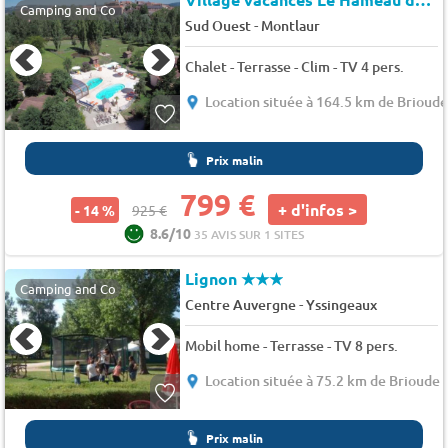
Camping and Co
-
Sud Ouest
Montlaur
Chalet - Terrasse - Clim - TV 4 pers.
Location située à 164.5 km de Brioud
Prix malin
799 €
+ d'infos >
- 14 %
925 €
8.6/10
35 AVIS SUR 1 SITES
Lignon
★★★
Camping and Co
-
Centre Auvergne
Yssingeaux
Mobil home - Terrasse - TV 8 pers.
Location située à 75.2 km de Brioude
Prix malin