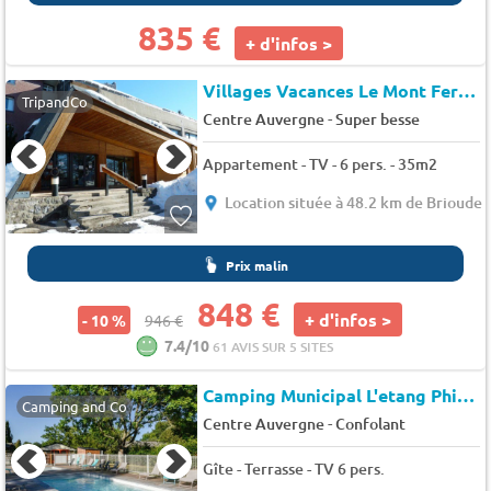
835 €
+ d'infos >
Villages Vacances Le Mont Ferrand
TripandCo
-
Centre Auvergne
Super besse
Appartement - TV - 6 pers. - 35m2
Location située à 48.2 km de Brioude
Prix malin
848 €
+ d'infos >
- 10 %
946 €
7.4/10
61 AVIS SUR 5 SITES
Camping Municipal L'etang Philippe (Saint-Gervais-d'Auvergne à 14 km)
Camping and Co
-
Centre Auvergne
Confolant
Gîte - Terrasse - TV 6 pers.