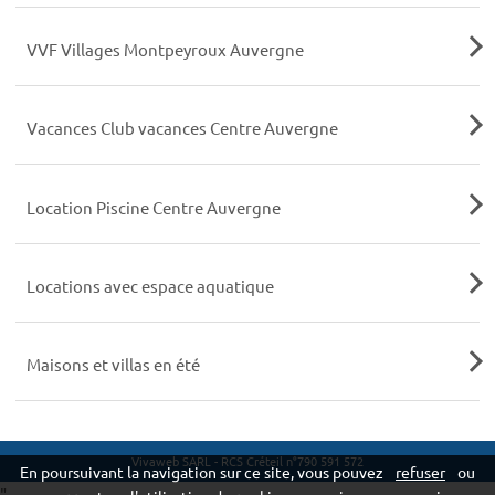
VVF Villages Montpeyroux Auvergne
Vacances Club vacances Centre Auvergne
Location Piscine Centre Auvergne
Locations avec espace aquatique
Maisons et villas en été
Vivaweb SARL - RCS Créteil n°790 591 572
En poursuivant la navigation sur ce site, vous pouvez
refuser
ou
"