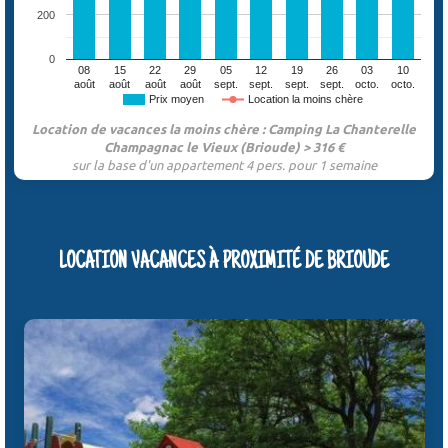
200
0
08
15
22
29
05
12
19
26
03
10
août
août
août
août
sept.
sept.
sept.
sept.
octo.
octo.
Prix moyen
Location la moins chère
Location de vacances la moins chère : Camping La Chanterelle
Champagnac le Vieux (Brioude) > 316 €
sur la base d'un appartement 4 pers. pour 1 semaine
LOCATION VACANCES À PROXIMITÉ DE BRIOUDE