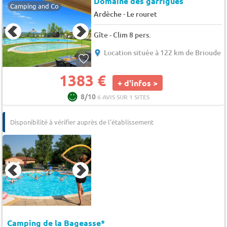
Domaine des garrigues
Camping and Co
-
Ardèche
Le rouret
Gîte - Clim 8 pers.
Location située à 122 km de Brioude
1383 €
+ d'infos >
8/10
6 AVIS SUR 1 SITES
Disponibilité à vérifier auprès de l'établissement
Camping de la Bageasse*