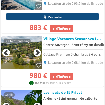
Location située à 93.5 km de Brioude
Prix malin
883 €
+ d'infos >
Village Vacances Seasonova Les Demeures du Lac (11234)
le site du camping
-
Centre Auvergne
Saint rémy sur durolle
Cottage Premium 3 chambres S 6 pers.
Location située à 68.1 km de Brioude
980 €
+ d'infos >
8.1/10
35 AVIS SUR 2 SITES
Les hauts de St Privat
Goelia
-
Ardèche
Saint germain de calberte