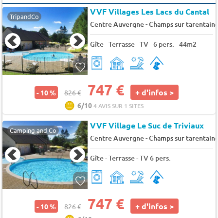
VVF Villages Les Lacs du Cantal
TripandCo
-
Centre Auvergne
Champs sur tarentain
Gîte - Terrasse - TV - 6 pers. - 44m2
747 €
+ d'infos >
- 10 %
826 €
6/10
4 AVIS SUR 1 SITES
VVF Village Le Suc de Triviaux
Camping and Co
-
Centre Auvergne
Champs sur tarentain
Gîte - Terrasse - TV 6 pers.
747 €
+ d'infos >
- 10 %
826 €