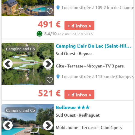
Location située à 109.2 km de Champs
491 €
+ d'infos >
8.4/10
412 AVIS SUR 8 SITES
Camping L'air Du Lac (Saint-Hilaire-les-Places à 14 km)
Camping and Co
-
Sud Ouest
Beynac
Gîte - Terrasse - Mitoyen - TV 3 pers.
Location située à 113 km de Champs s
521 €
+ d'infos >
Bellevue
★★★
Camping and Co
-
Sud Ouest
Reilhaguet
Mobil home - Terrasse - Clim 4 pers.