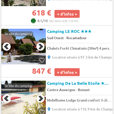
618 €
+ d'infos >
8.1/10
382 AVIS SUR 3 SITES
Camping LE ROC
★★★
le site du camping
-
Sud Ouest
Rocamadour
Chalets Forêt Climatisés (30m²) 4 pers.
Location située à 97.3 km de Champs s
847 €
+ d'infos >
Camping De La Belle Etoile
★★★
le site du camping
-
Centre Auvergne
Boisset
Mobilhome Lodge Grand confort 3 chambres terrasse 6 pers.
Location située à 116.9 km de Champs