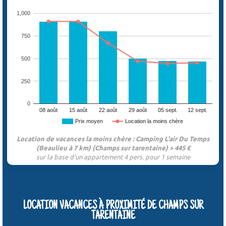
1,000
750
500
250
0
08 août
15 août
22 août
29 août
05 sept.
12 sept.
Prix moyen
Location la moins chère
Location de vacances la moins chère : Camping L'air Du Temps
(Beaulieu à 7 km) (Champs sur tarentaine) > 445 €
sur la base d'un appartement 4 pers. pour 1 semaine
LOCATION VACANCES À PROXIMITÉ DE CHAMPS SUR
TARENTAINE