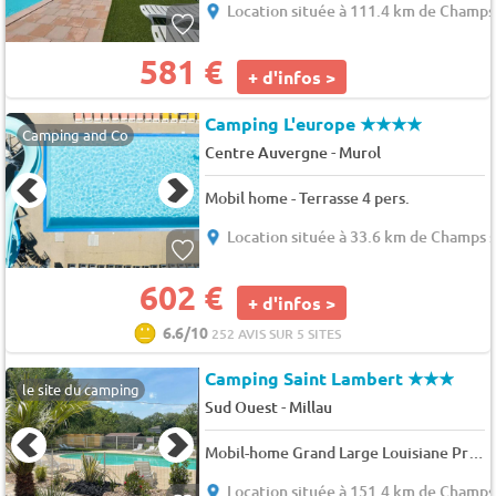
Location située à 111.4 km de Champs
581 €
+ d'infos >
Camping L'europe
★★★★
Camping and Co
-
Centre Auvergne
Murol
Mobil home - Terrasse 4 pers.
Location située à 33.6 km de Champs s
602 €
+ d'infos >
6.6/10
252 AVIS SUR 5 SITES
Camping Saint Lambert
★★★
le site du camping
-
Sud Ouest
Millau
Mobil-home Grand Large Louisiane Premium 34 m² 3 chambres - terrasse couverte + TV + LV + Plancha 6 pers.
Location située à 151.4 km de Champs