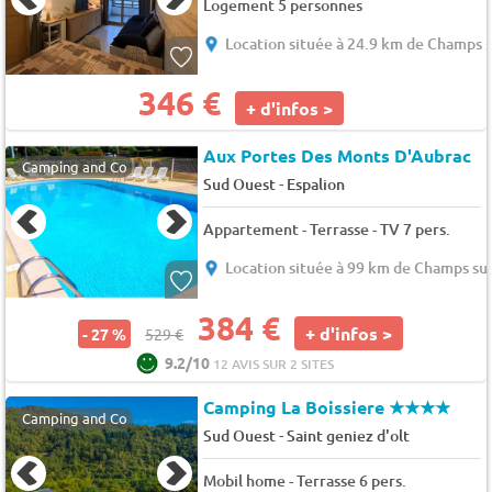
Logement 5 personnes
Location située à 24.9 km de Champs s
346 €
+ d'infos >
Aux Portes Des Monts D'Aubrac
Camping and Co
-
Sud Ouest
Espalion
Appartement - Terrasse - TV 7 pers.
Location située à 99 km de Champs su
384 €
+ d'infos >
- 27 %
529 €
9.2/10
12 AVIS SUR 2 SITES
Camping La Boissiere
★★★★
Camping and Co
-
Sud Ouest
Saint geniez d'olt
Mobil home - Terrasse 6 pers.