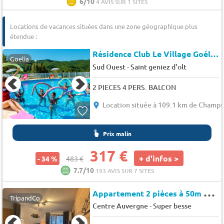
6/10
4 AVIS SUR 1 SITES
Locations de vacances situées dans une zone géographique plus
étendue :
Résidence Club Le Village Goélia *
Goelia
-
Sud Ouest
Saint geniez d'olt
2 PIECES 4 PERS. BALCON
Location située à 109.1 km de Champs
Prix malin
317 €
+ d'infos >
- 34 %
483 €
7.7/10
193 AVIS SUR 7 SITES
A
ppartement 2 pièces à 50m des pistes - Auris en Oisans - La sarenne
TripandCo
-
Centre Auvergne
Super besse