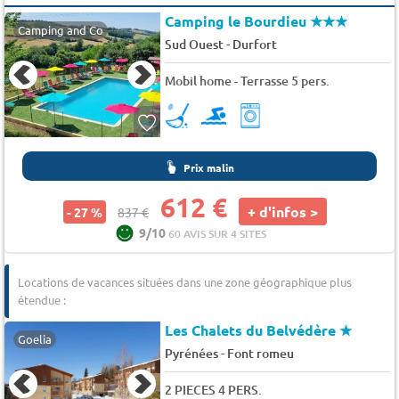
Camping le Bourdieu
★★★
Camping and Co
-
Sud Ouest
Durfort
Mobil home - Terrasse 5 pers.
Prix malin
612 €
+ d'infos >
- 27 %
837 €
9/10
60 AVIS SUR 4 SITES
Locations de vacances situées dans une zone géographique plus
étendue :
Les Chalets du Belvédère
★
Goelia
-
Pyrénées
Font romeu
2 PIECES 4 PERS.