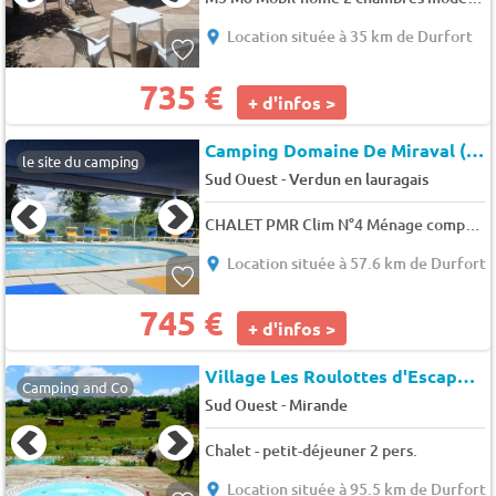
Location située à 35 km de Durfort
735 €
+ d'infos >
Camping Domaine De Miraval (Belleserre à 13 km)
le site du camping
-
Sud Ouest
Verdun en lauragais
CHALET PMR Clim N°4 Ménage compris (Hors cuisine) 7 pers.
Location située à 57.6 km de Durfort
745 €
+ d'infos >
Village Les Roulottes d'Escapa
★
Camping and Co
-
Sud Ouest
Mirande
Chalet - petit-déjeuner 2 pers.
Location située à 95.5 km de Durfort