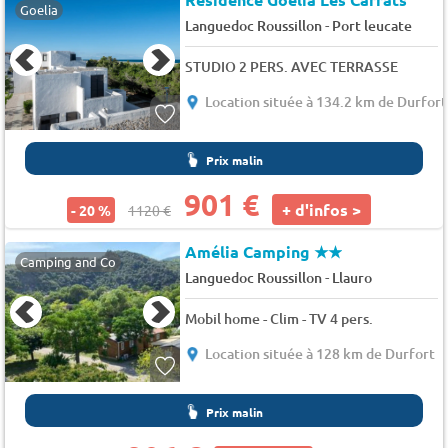
Goelia
-
Languedoc Roussillon
Port leucate
STUDIO 2 PERS. AVEC TERRASSE
Location située à 134.2 km de Durfort
Prix malin
901 €
+ d'infos >
- 20 %
1120 €
Amélia Camping
★★
Camping and Co
-
Languedoc Roussillon
Llauro
Mobil home - Clim - TV 4 pers.
Location située à 128 km de Durfort
Prix malin