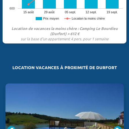
600
15 août
29 août
05 sept.
12 sept.
19 sept.
Prix moyen
Location la moins chère
Location de vacances la moins chère : Camping Le Bourdieu
(Durfort) > 612 €
sur la base d'un appartement 4 pers. pour 1 semaine
LOCATION VACANCES À PROXIMITÉ DE DURFORT