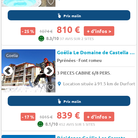
Prix malin
810 €
+ d'infos >
- 25 %
1074 €
8.3/10
37 AVIS SUR 2 SITES
Goélia Le Domaine de Castella
★
Goelia
-
Pyrénées
Font romeu
3 PIECES CABINE 6/8 PERS.
Location située à 91.5 km de Durfort
Prix malin
839 €
+ d'infos >
- 17 %
1015 €
8.1/10
452 AVIS SUR 5 SITES
Résidence Goélia Les Carrats