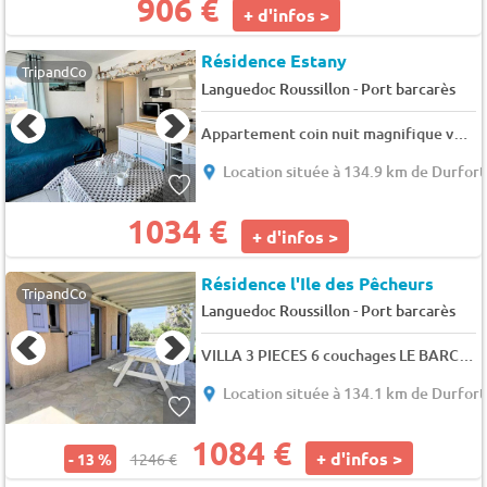
906 €
+ d'infos >
Résidence Estany
TripandCo
-
Languedoc Roussillon
Port barcarès
Appartement coin nuit magnifique vue mer et parking privé 4EST402 - 4 pers. - 39m2 - TV
Location située à 134.9 km de Durfort
1034 €
+ d'infos >
Résidence l'Ile des Pêcheurs
TripandCo
-
Languedoc Roussillon
Port barcarès
VILLA 3 PIECES 6 couchages LE BARCARES - 6 pers. - 43m2 - TV
Location située à 134.1 km de Durfort
1084 €
+ d'infos >
- 13 %
1246 €