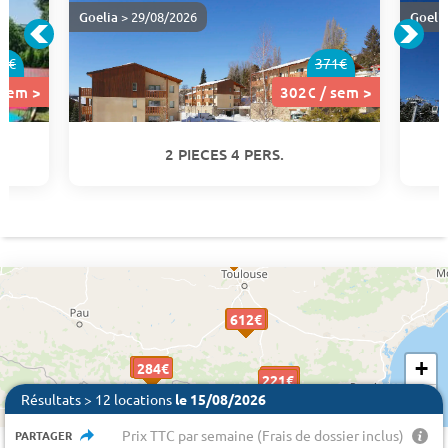
Goelia
> 29/08/2026
Goeli
7€
371€
 sem >
302€ / sem >
2 PIECES 4 PERS.
110€
110€
110€
612 €
612€
612€
+
302€
302€
284€
284€
255€
255€
221€
221€
119€
119€
−
143€
143€
Résultats > 12 locations
le 15/08/2026
94€
94€
302€
302€
Prix TTC par semaine (Frais de dossier inclus)
PARTAGER