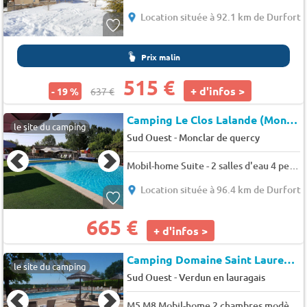
Location située à 92.1 km de Durfort
Prix malin
515 €
+ d'infos >
- 19 %
637 €
Camping Le Clos Lalande (Montricoux à 12 km)
le site du camping
-
Sud Ouest
Monclar de quercy
Mobil-home Suite - 2 salles d'eau 4 pers.
Location située à 96.4 km de Durfort
665 €
+ d'infos >
Camping Domaine Saint Laurent
le site du camping
-
Sud Ouest
Verdun en lauragais
M5 M8 Mobil-home 2 chambres modèle Malaga 2012 + terrasse d'angle couverte (2sur le camping) 6 pers.