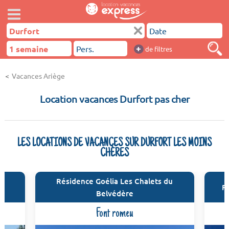
+
de filtres
Vacances Ariège
Location vacances Durfort pas cher
LES LOCATIONS DE VACANCES SUR DURFORT LES MOINS
CHÈRES
Résidence Goélia Les Chalets du
R
Belvédère
Font romeu