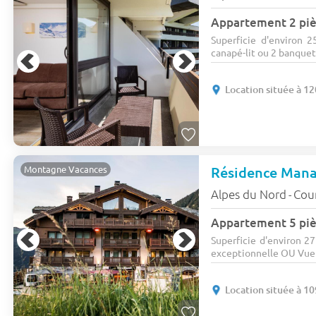
Appartement 2 piè
Superficie d'environ 2
canapé-lit ou 2 banquette
Location située à 1
Résidence Mana
Montagne Vacances
Alpes du Nord
Cou
-
Superficie d'environ 2
exceptionnelle OU Vue p
Location située à 1