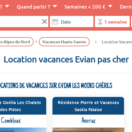
?
Quand partir ?
Semaines < 200 €
Dern
s Alpes du Nord
Vacances Haute-Savoie
Location Vacanc
Location vacances Evian pas cher
OCATIONS DE VACANCES SUR EVIAN LES MOINS CHÈRES
 Goélia Les Chalets
Résidence Pierre et Vacances
des Pistes
Saskia Falaise
Combloux
Avoriaz