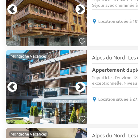
Séjour avec cheminée à l
Location située à 1
Montagne Vacances
Alpes du Nord
Les 
-
Appartement duple
Superficie d'environ 1
exceptionnelle. Niveau 0
Location située à 27
Montagne Vacances
Alpes du Nord
Les
-