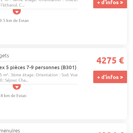
+ d'infos >
'éthanol. C...
09.5 km de Evian
gets
4275 €
x 5 pièces 7-9 personnes (B301)
85 m². 3ème étage. Orientation : Sud. Vue
+ d'infos >
 : Séjour. Cha...
.8 km de Evian
 menuires