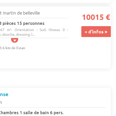
t martin de belleville
10015 €
8 pièces 15 personnes
 467 m². Orientation : Sud. Niveau 0 :
+ d'infos >
douche, dressing, l...
13.6 km de Evian
anse
an
ambres 1 salle de bain 6 pers.