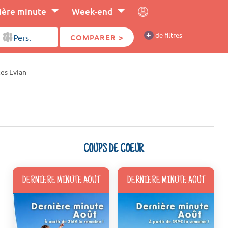
ière minute
Week-end
+
de filtres
COMPARER >
es Evian
COUPS DE COEUR
DERNIERE MINUTE AOUT
DERNIERE MINUTE AOUT