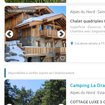
Montagne Vacances
Alpes du Nord
Sain
-
Chalet quadriplex 
Superficie d'environ
Chambre avec baignoire, 
Location située à 1
Disponibilité à vérifier auprès de l'établissement
Camping La Dr
Alpes du Nord
Evi
-
COTTAGE LUXE 3 Ch