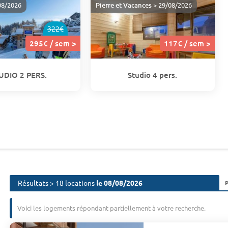
08/2026
Pierre et Vacances
> 29/08/2026
322€
295€ / sem >
117€ / sem >
UDIO 2 PERS.
Studio 4 pers.
Résultats > 18 locations
le 08/08/2026
Voici les logements répondant partiellement à votre recherche.