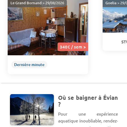
Le Grand Bornand
> 29/08/2026
Goelia
> 29/
ST
340€ / sem >
Dernière minute
Où se baigner à Évian
?
Pour une expérience
aquatique inoubliable, rendez-