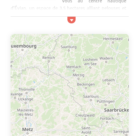
vous au centre nautique
d’Évian, un espace de 3,5 hectares alliant pelouses et
zones de baignade. Le lac Léman offre également des
plages propices à la détente, avec une vue spectaculaire
sur les montagnes environnantes. En quête de
relaxation ? Les thermes d’Évian sont incontournables,
proposant soins, massages, espace fitness et cures
thermales, pour un moment de bien-être incomparable.
La plage municipale d’Évian est un espace familial et...