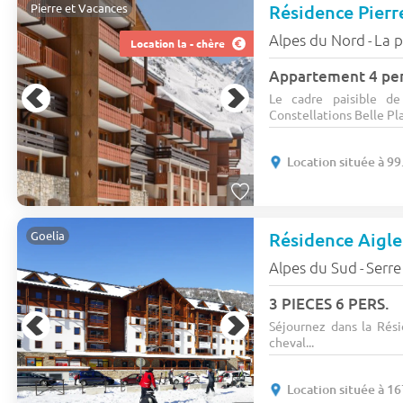
Pierre et Vacances
Alpes du Nord
La 
-
Location la - chère
Appartement 4 per
Le cadre paisible d
Constellations Belle Plag
Location située à 99
Résidence Aigl
Goelia
Alpes du Sud
Serre
-
3 PIECES 6 PERS.
Séjournez dans la Rési
cheval...
Location située à 1