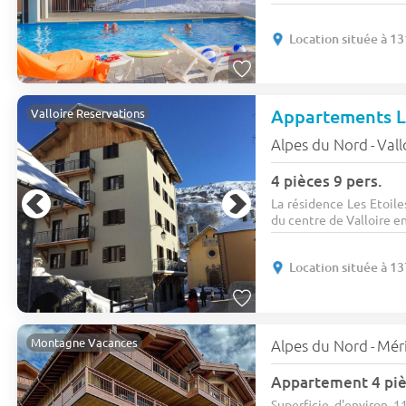
Location située à 1
Appartements Le
Valloire Reservations
Alpes du Nord
Vall
-
4 pièces 9 pers.
La résidence Les Etoil
du centre de Valloire en 
Location située à 1
Montagne Vacances
Alpes du Nord
Mér
-
Appartement 4 piè
Superficie d'environ 1