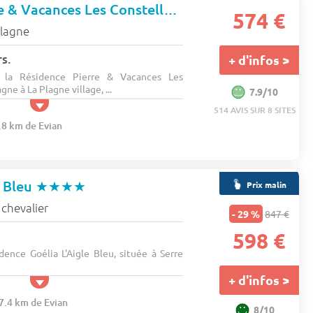
Résidence Pierre & Vacances Les Constellations
574 €
plagne
s.
+ d'infos >
e la Résidence Pierre & Vacances Les
ne à La Plagne village, ...
7.9/10
514 AVIS SUR 8 SITES
.8 km de Evian
e Bleu
★★★★
Prix malin
 chevalier
- 29 %
847 €
598 €
dence Goélia L'Aigle Bleu, située à Serre
+ d'infos >
67.4 km de Evian
8/10