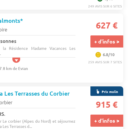
249 AVIS SUR 6 SITES
Valmonts*
627 €
oire
rsonnes
+ d'infos >
s la Résidence Madame Vacances Les
.
6.8/10
259 AVIS SUR 7 SITES
37.8 km de Evian
Prix malin
a Les Terrasses du Corbier
orbier
915 €
RS.
+ d'infos >
r Le corbier (Alpes du Nord) et séjournez
 Les Terrasses d...