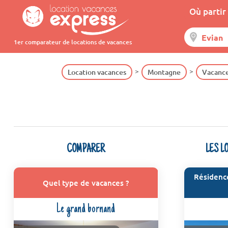
Où partir 
1er comparateur de locations de vacances
Location vacances
Montagne
Vacance
COMPARER
LES L
Résidence
Quel type de vacances ?
Le grand bornand