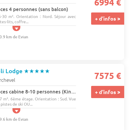
6994 €
ces 4 personnes (sans balcon)
5-30 m². Orientation : Nord. Séjour avec
+ d'infos >
s-lits, coffre...
20.9 km de Evian
li Lodge
★★★★★
7575 €
rchevel
Appartement 5 pièces cabine 8-10 personnes (Kinabalu)
+ d'infos >
77 m². 6ème étage. Orientation : Sud. Vue
istes de ski OU...
09.6 km de Evian