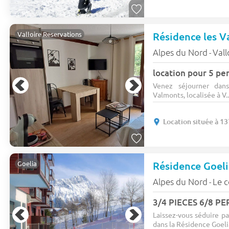
Résidence les 
Valloire Reservations
Alpes du Nord
Vall
-
location pour 5 pe
Venez séjourner dan
Valmonts, localisée à V..
Location située à 1
Résidence Goeli
Goelia
Alpes du Nord
Le c
-
3/4 PIECES 6/8 PE
Laissez-vous séduire pa
dans la Résidence Goelia