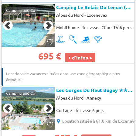
Camping Le Relais Du Leman (Messery à 5 km)
Camping and Co
-
Alpes du Nord
Excenevex
Mobil home - Terrasse - Clim - TV 6 pers.
695 €
+ d'infos >
Locations de vacances situées dans une zone géographique plus
étendue :
Les Gorges Du Haut Bugey
★★★★
Camping and Co
-
Alpes du Nord
Annecy
Cottage - Terrasse 6 pers.
Location située à 61.8 km de Excenev