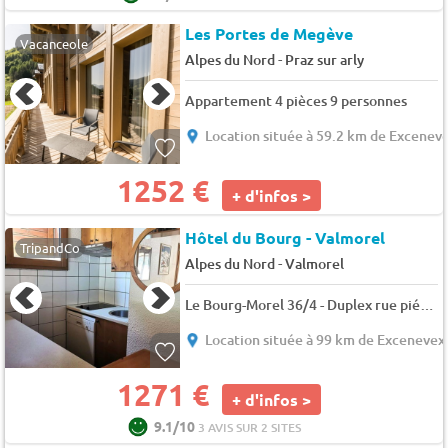
Les Portes de Megève
Vacanceole
-
Alpes du Nord
Praz sur arly
Appartement 4 pièces 9 personnes
Location située à 59.2 km de Excenev
1252 €
+ d'infos >
Hôtel du Bourg - Valmorel
TripandCo
-
Alpes du Nord
Valmorel
Le Bourg-Morel 36/4 - Duplex rue piétonne - 6 pers. - 37m2 - TV - Animaux admis
Location située à 99 km de Excenevex
1271 €
+ d'infos >
9.1/10
3 AVIS SUR 2 SITES