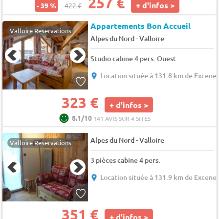
257 €
+ d'infos >
- 39 %
422 €
Appartements Bon Accueil
Valloire Reservations
-
Alpes du Nord
Valloire
Studio cabine 4 pers. Ouest
Location située à 131.8 km de Excene
323 €
+ d'infos >
8.1/10
141 AVIS SUR 4 SITES
-
Alpes du Nord
Valloire
Valloire Reservations
3 pièces cabine 4 pers.
Location située à 131.9 km de Excene
351 €
+ d'infos >