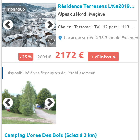
Résidence Terresens L%u2019Eclat des Veriaz
TripandCo
-
Alpes du Nord
Megève
Chalet - Terrasse - TV - 12 pers. - 113m2 - Animaux admis
Location située à 58.7 km de Excenev
2172 €
+ d'infos >
- 25 %
2891 €
Disponibilité à vérifier auprès de l'établissement
Camping L'oree Des Bois (Sciez à 3 km)