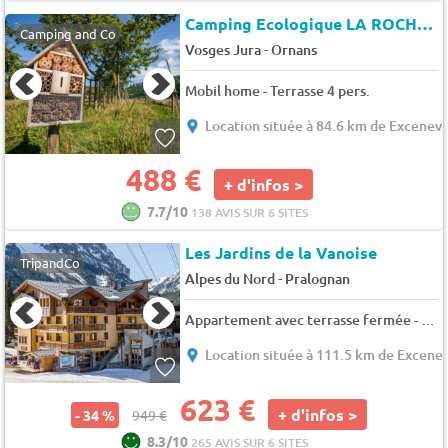
Camping Ecologique LA ROCHE D'ULLY
Camping and Co
-
Vosges Jura
Ornans
Mobil home - Terrasse 4 pers.
Location située à 84.6 km de Excenev
488 €
+ d'infos >
7.7/10
138 AVIS SUR 6 SITES
Les Jardins de la Vanoise
TripandCo
-
Alpes du Nord
Pralognan
Appartement avec terrasse fermée - Terrasse - TV - 9 pers. - 58m2 - Animaux admis
Location située à 111.5 km de Excene
623 €
+ d'infos >
- 34 %
949 €
8.3/10
265 AVIS SUR 6 SITES