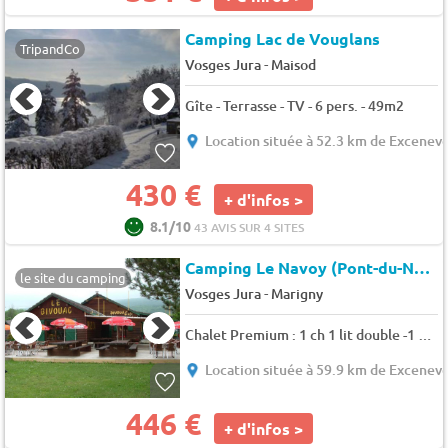
Camping Lac de Vouglans
TripandCo
-
Vosges Jura
Maisod
Gîte - Terrasse - TV - 6 pers. - 49m2
Location située à 52.3 km de Excenev
430 €
+ d'infos >
8.1/10
43 AVIS SUR 4 SITES
Camping Le Navoy (Pont-du-Navoy à 4 km)
le site du camping
-
Vosges Jura
Marigny
Chalet Premium : 1 ch 1 lit double -1 ch 3 lits simples -1 canapé-lit - terrasse abritée 6 pers.
Location située à 59.9 km de Excenev
446 €
+ d'infos >