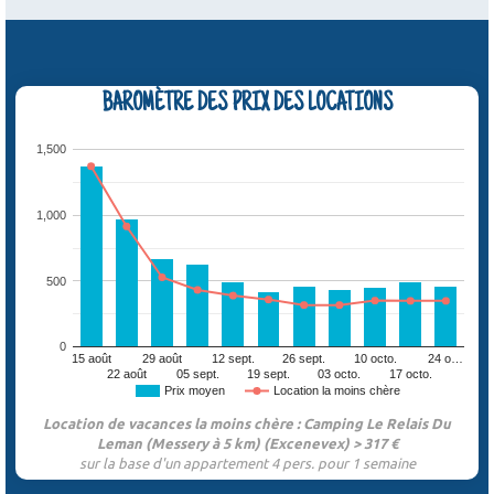
BAROMÈTRE DES PRIX DES LOCATIONS
1,500
1,000
500
0
15 août
29 août
12 sept.
26 sept.
10 octo.
24 o…
22 août
05 sept.
19 sept.
03 octo.
17 octo.
Prix moyen
Location la moins chère
Location de vacances la moins chère : Camping Le Relais Du
Leman (Messery à 5 km) (Excenevex) > 317 €
sur la base d'un appartement 4 pers. pour 1 semaine