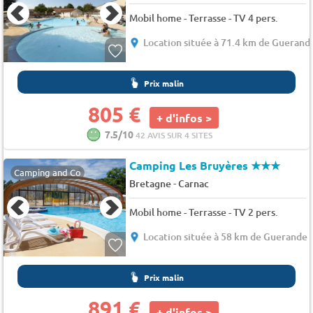
Mobil home - Terrasse - TV 4 pers.
Location située à 71.4 km de Guerand
Prix malin
805 €
+ d'infos >
7.5/10
42 AVIS SUR 4 SITES
Camping Les Bruyères
★★★
Camping and Co
-
Bretagne
Carnac
Mobil home - Terrasse - TV 2 pers.
Location située à 58 km de Guerande
Prix malin
891 €
+ d'infos >