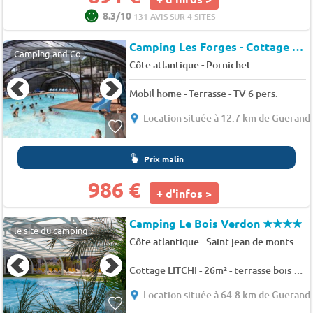
8.3/10
131 AVIS SUR 4 SITES
Camping Les Forges - Cottage Pacifique : 26 m² terrasse couverte 9 m²
Camping and Co
-
Côte atlantique
Pornichet
Mobil home - Terrasse - TV 6 pers.
Location située à 12.7 km de Guerand
Prix malin
986 €
+ d'infos >
Camping Le Bois Verdon
★★★★
le site du camping
-
Côte atlantique
Saint jean de monts
Cottage LITCHI - 26m² - terrasse bois semi-couverte - 2 chambres 4 pers.
Location située à 64.8 km de Guerand