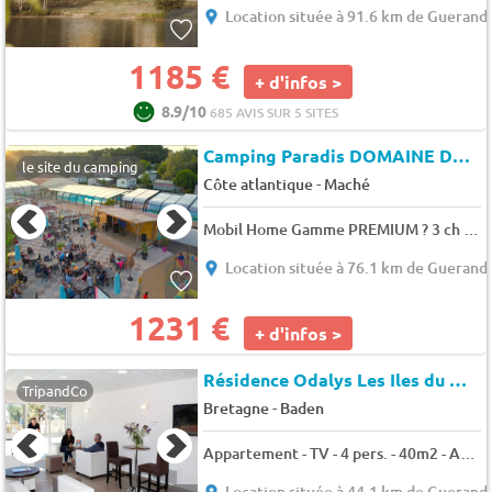
Location située à 91.6 km de Guerand
1185 €
+ d'infos >
8.9/10
685 AVIS SUR 5 SITES
Camping Paradis DOMAINE DE BELLEVUE
le site du camping
-
Côte atlantique
Maché
Mobil Home Gamme PREMIUM ? 3 ch ? 6 pers 6 pers.
Location située à 76.1 km de Guerand
1231 €
+ d'infos >
Résidence Odalys Les Iles du Morbihan
TripandCo
-
Bretagne
Baden
Appartement - TV - 4 pers. - 40m2 - Animaux admis
Location située à 44.1 km de Guerand