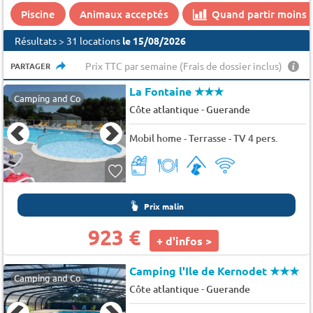
Piscine
Animaux acceptés
Quand partir moins 
Résultats > 31 locations
le 15/08/2026
Prix TTC par semaine (Frais de dossier inclus)
PARTAGER
La Fontaine
★★★
Camping and Co
-
Côte atlantique
Guerande
Mobil home - Terrasse - TV 4 pers.
Prix malin
923 €
+ d'infos >
Camping l'Ile de Kernodet
★★★
Camping and Co
-
Côte atlantique
Guerande