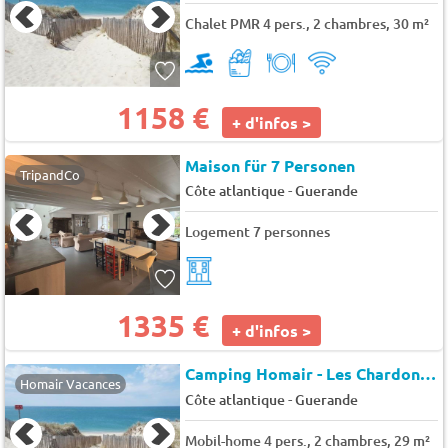
Chalet PMR 4 pers., 2 chambres, 30 m²
1158 €
+ d'infos >
Maison für 7 Personen
TripandCo
-
Côte atlantique
Guerande
Logement 7 personnes
1335 €
+ d'infos >
Camping Homair - Les Chardons Bleus de la Turballe (19121)
Homair Vacances
-
Côte atlantique
Guerande
Mobil-home 4 pers., 2 chambres, 29 m²