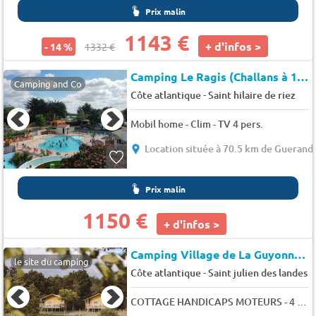
Prix malin
1143 €
+ d'infos >
- 14 %
1332 €
Camping Le Ragis (Challans à 12 km)
Camping and Co
-
Côte atlantique
Saint hilaire de riez
Mobil home - Clim - TV 4 pers.
Location située à 70.5 km de Guerand
Prix malin
1150 €
+ d'infos >
Camping Village de La Guyonnière
le site du camping
-
Côte atlantique
Saint julien des landes
COTTAGE HANDICAPS MOTEURS - 4 PERS. 4 pers.