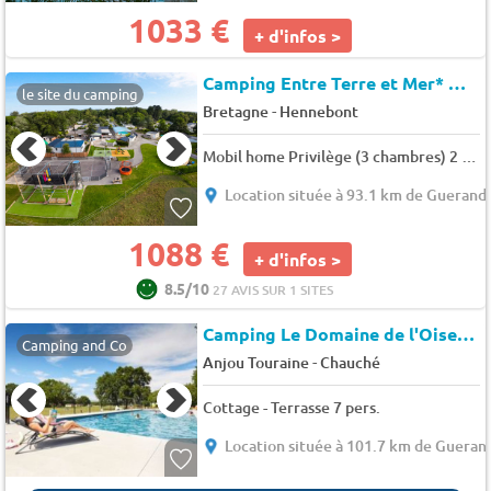
1033 €
+ d'infos >
Camping Entre Terre et Mer*
★★
le site du camping
-
Bretagne
Hennebont
Mobil home Privilège (3 chambres) 2 Salles de bain 6 pers.
Location située à 93.1 km de Guerand
1088 €
+ d'infos >
8.5/10
27 AVIS SUR 1 SITES
Camping Le Domaine de l'Oiselière
Camping and Co
-
Anjou Touraine
Chauché
Cottage - Terrasse 7 pers.
Location située à 101.7 km de Gueran