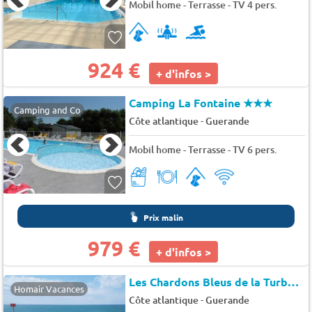
Mobil home - Terrasse - TV 4 pers.
924 €
+ d'infos >
Camping La Fontaine
★★★
Camping and Co
-
Côte atlantique
Guerande
Mobil home - Terrasse - TV 6 pers.
Prix malin
979 €
+ d'infos >
Les Chardons Bleus de la Turballe (BS073)
Homair Vacances
-
Côte atlantique
Guerande