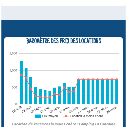
BAROMÈTRE DES PRIX DES LOCATIONS
1,500
1,000
500
0
05 sept.
12 déce.
17 octo.
22 août
28 nove.
03 octo.
08 août
14 nove.
19 sept.
26 déce.
31 octo.
Prix moyen
Location la moins chère
Location de vacances la moins chère : Camping La Fontaine