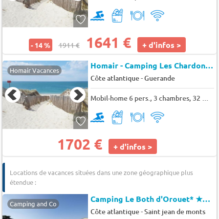
1641 €
+ d'infos >
- 14 %
1911 €
Homair - Camping Les Chardons Bleus de La Turballe (1642)
Homair Vacances
-
Côte atlantique
Guerande
Mobil-home 6 pers., 3 chambres, 32 m² - 35 m²
1702 €
+ d'infos >
Locations de vacances situées dans une zone géographique plus
étendue :
Camping Le Both d'Orouet*
★★★
Camping and Co
-
Côte atlantique
Saint jean de monts