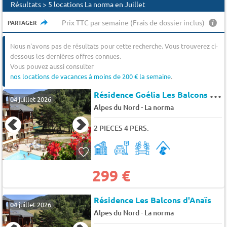
Résultats > 5 locations La norma en Juillet
Prix TTC par semaine (Frais de dossier inclus)
PARTAGER
Nous n'avons pas de résultats pour cette recherche. Vous trouverez ci-
dessous les dernières offres connues.
Vous pouvez aussi consulter
nos locations de vacances à moins de 200 € la semaine
.
R
ésidence Goélia Les Balcons d'Anaïs
04 juillet 2026
-
Alpes du Nord
La norma
2 PIECES 4 PERS.
299 €
Résidence Les Balcons d'Anaïs
04 juillet 2026
-
Alpes du Nord
La norma