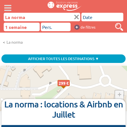
+
de filtres
La norma
AFFICHER TOUTES LES DESTINATIONS ▼
299 €
+
La norma : locations & Airbnb en
−
Juillet