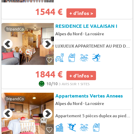
1544 €
+ d'infos >
RESIDENCE LE VALAISAN I
TripandCo
-
Alpes du Nord
La rosière
LUXUEUX APPARTEMENT AU PIED DES PISTES - 10 pers. - 113m2 - TV
1844 €
+ d'infos >
10/10
3 AVIS SUR 1 SITES
Appartements Vertes Annees
TripandCo
-
Alpes du Nord
La rosière
Appartement 5 pièces duplex au pied des pistes de la Rosière - 10 pers. - 105m2 - TV