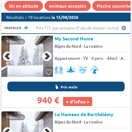
Ski en altitude
Animaux acceptés
Piscine couverte
Résultats > 18 locations
le 15/08/2026
Prix TTC par semaine (Frais de dossier inclus)
PARTAGER
My Second Home
TripandCo
-
Alpes du Nord
La rosière
Appartement - TV - 4 pers. - 44m2 - Animaux admis
Prix malin
940 €
+ d'infos >
Le Hameau de Barthélémy
TripandCo
-
Alpes du Nord
La rosière