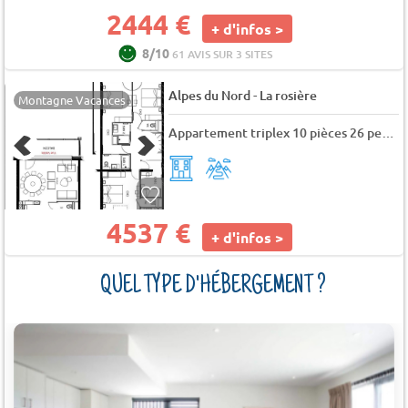
2444 €
+ d'infos >
8/10
61 AVIS SUR 3 SITES
-
Alpes du Nord
La rosière
Montagne Vacances
Appartement triplex 10 pièces 26 personnes (Sky)
4537 €
+ d'infos >
QUEL TYPE D'HÉBERGEMENT ?