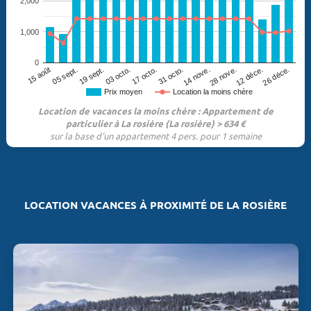
2,000
1,000
0
05 sept.
14 nove.
12 déce.
19 sept.
17 octo.
15 août
28 nove.
26 déce.
03 octo.
31 octo.
Prix moyen
Location la moins chère
Location de vacances la moins chère : Appartement de
particulier à La rosière (La rosière) > 634 €
sur la base d'un appartement 4 pers. pour 1 semaine
LOCATION VACANCES À PROXIMITÉ DE LA ROSIÈRE