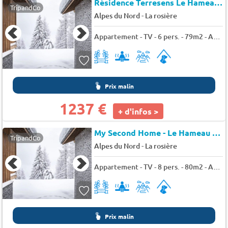
Résidence Terresens Le Hameau de Barthélémy
TripandCo
-
Alpes du Nord
La rosière
Appartement - TV - 6 pers. - 79m2 - Animaux admis
Prix malin
1237 €
+ d'infos >
My Second Home - Le Hameau de Barthélémy - Résidence EXCLUSIVE
TripandCo
-
Alpes du Nord
La rosière
Appartement - TV - 8 pers. - 80m2 - Animaux admis
Prix malin