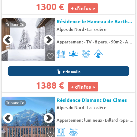
1300 €
+ d'infos >
Résidence le Hameau de Barthélémy
TripandCo
-
Alpes du Nord
La rosière
Appartement - TV - 8 pers. - 90m2 - Animaux admis
Prix malin
1388 €
+ d'infos >
Résidence Diamant Des Cimes
TripandCo
-
Alpes du Nord
La rosière
Appartement lumineux · Billard · Spa · Vue face à la vallée - 6 pers. - 60m2 - TV