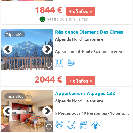
1844 €
+ d'infos >
9/10
3 AVIS SUR 1 SITES
Résidence Diamant Des Cimes
TripandCo
-
Alpes du Nord
La rosière
Appartement Haute Gamme avec vue sur la vallée - 8 pers. - 127m2 - TV
2044 €
+ d'infos >
Appartement Alpages C32
TripandCo
-
Alpes du Nord
La rosière
5 Pièces pour 10 Personnes - 10 pers. - 120m2 - TV