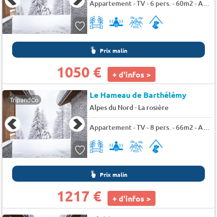
Appartement - TV - 6 pers. - 60m2 - Animaux admis
Prix malin
1050 €
+ d'infos >
Le Hameau de Barthélémy
TripandCo
-
Alpes du Nord
La rosière
Appartement - TV - 8 pers. - 66m2 - Animaux admis
Prix malin
1217 €
+ d'infos >