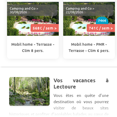
Camping and Co
>
Camping and Co
>
30/08/2026
22/08/2026
746€
568€ / sem >
741€ / sem >
Mobil home - Terrasse -
Mobil home - PMR -
Clim 8 pers.
Terrasse - Clim 6 pers.
Vos vacances à
Lectoure
Vous êtes en quête d’une
destination où vous pourrez
visiter de beaux sites
historiques et profiter d’agréables balades au cœur de