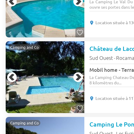
La Camping Le Val Du
ouvre ses portes dans le
Location située à 1
Château de La
Camping and Co
Sud Ouest
Rocama
-
Mobil home - Terra
La Camping Chateau De 
8 kilomètres du...
Location située à 1
Camping and Co
Sud Ouest
Les Eyzi
-