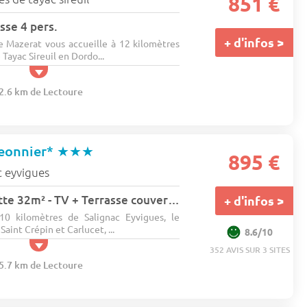
851 €
sse 4 pers.
+ d'infos >
 Mazerat vous accueille à 12 kilomètres
Tayac Sireuil en Dordo...
22.6 km de Lectoure
eonnier*
★★★
895 €
c eyvigues
Mobil-home Alouette 32m² - TV + Terrasse couverte 6 pers.
+ d'infos >
10 kilomètres de Salignac Eyvigues, le
int Crépin et Carlucet, ...
8.6/10
352 AVIS SUR 3 SITES
25.7 km de Lectoure