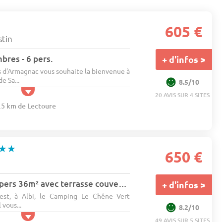
605 €
stin
res - 6 pers.
+ d'infos >
 d'Armagnac vous souhaite la bienvenue à
e Sa...
8.5/10
20 AVIS SUR 4 SITES
8.5 km de Lectoure
★★
650 €
Bungalow classic 5pers 36m² avec terrasse couverte 2 chambres situation ombragé 5 pers.
+ d'infos >
est, à Albi, le Camping Le Chêne Vert
vous...
8.2/10
49 AVIS SUR 5 SITES