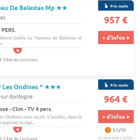
Prix malin
au De Balestas Mp
★★
es
957 €
 PERS.
+ d'infos >
idence Goélia Le Hameau de Balestas et
...
27.3 km de Lectoure
Prix malin
 Les Ondines *
★★★
c sur dordogne
964 €
se - Clim - TV 4 pers.
+ d'infos >
s Ondines vous reçoit à Souillac, dans le
explorer la régi...
5.1/10
30 AVIS SUR 2 SITES
26.2 km de Lectoure