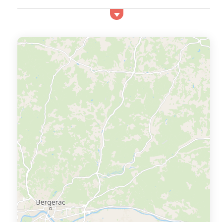
la nature ? Optez pour un séjour dans une location
vacances à Lectoure. Petite ville située au cœur de la
Lomagne gersoise, Lectoure relate son passé historique
à travers ses nombreux monuments historiques comme
la cathédrale Saint-Gervais-Saint-Protais détenant un
musée d’art sacré, le jardin des Marronniers ou...