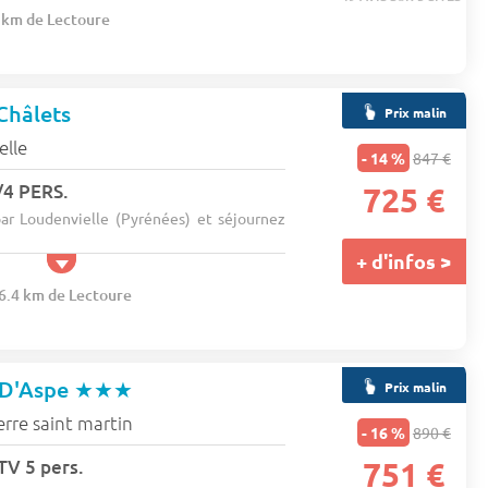
4 km de Lectoure
Châlets
Prix malin
elle
- 14 %
847 €
4 PERS.
725 €
ar Loudenvielle (Pyrénées) et séjournez
+ d'infos >
26.4 km de Lectoure
 D'Aspe
★★★
Prix malin
erre saint martin
- 16 %
890 €
 TV 5 pers.
751 €