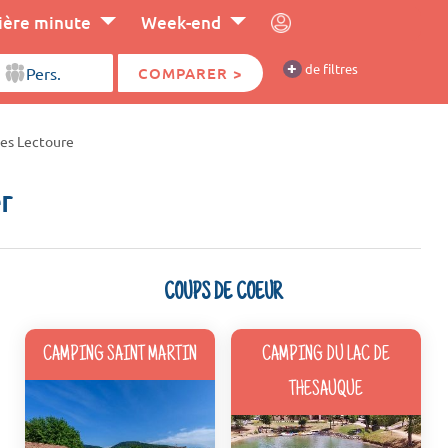
ière minute
Week-end
+
de filtres
COMPARER >
es Lectoure
r
COUPS DE COEUR
CAMPING SAINT MARTIN
CAMPING DU LAC DE
THESAUQUE