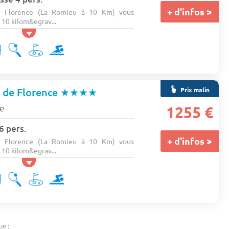
+ d'infos >
 Florence (La Romieu à 10 Km) vous
 10 kilom&egrav...
Prix malin
 de Florence
★★★★
e
1255 €
6 pers.
+ d'infos >
 Florence (La Romieu à 10 Km) vous
 10 kilom&egrav...
ue :