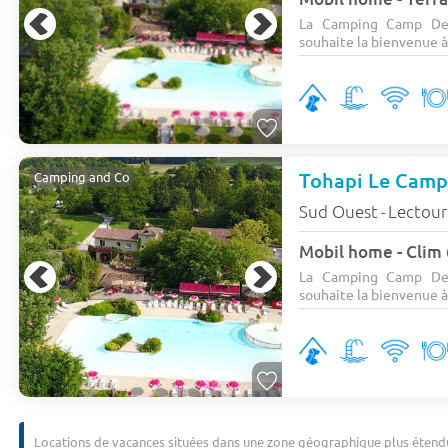
La Camping Camp De
souhaite la bienvenue à
Tohapi Le Camp
Camping and Co
Sud Ouest
Lectour
-
Mobil home - Clim 
La Camping Camp De
souhaite la bienvenue à
Locations de vacances situées dans une zone géographique plus étend