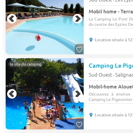
Mobil home - Terra
La Camping Le Pont De
du centre des Eyzies De 
Location située à 1
Camping Le Pig
le site du camping
Sud Ouest
Saligna
-
Découvrez à environ 
Camping Le Pigeonnier Sa
Location située à 1