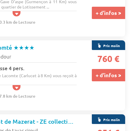
 Gave D'aspe (Gurmençon à 11 Km) vous
 quartier de Lotissement ...
+ d'infos >
30.3 km de Lectoure
Prix malin
comté
★★★★
dour
760 €
sse 4 pers.
+ d'infos >
Lacomte (Carlucet à 8 Km) vous reçoit à
17.8 km de Lectoure
Prix malin
Camping Le Pont de Mazerat - ZE collection (72605)
★★★★
es de tayac sireuil