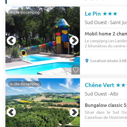
Le Pin
★★★
le site du camping
Sud Ouest
Saint ju
-
Mobil home 2 chamb
Le campipng Les Landes
2 kilomètres du centre d
Location située à 6
Chêne Vert
★★
le site du camping
Sud Ouest
Albi
-
Situé dans le Sud Ou
Castelnau de Montmiral 