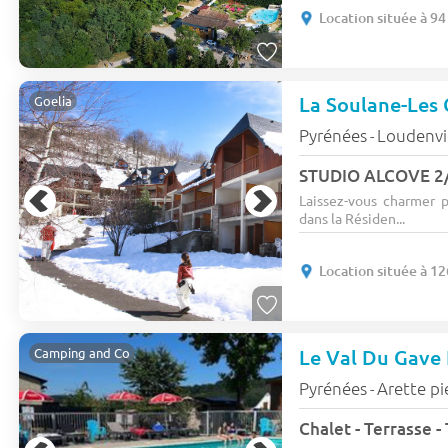
Location située à 9
La Soulane-Les 
Goelia
Pyrénées
Loudenvi
-
STUDIO ALCOVE 2/
Laissez-vous charmer p
dans la Résiden...
Location située à 1
Le Val Du Gave
Camping and Co
Pyrénées
Arette pi
-
Chalet - Terrasse -