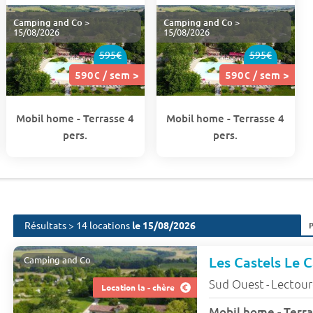
Camping and Co
>
Camping and Co
>
15/08/2026
15/08/2026
595€
595€
590€ / sem >
590€ / sem >
Mobil home - Terrasse 4
Mobil home - Terrasse 4
pers.
pers.
Résultats > 14 locations
le 15/08/2026
Les Castels Le 
Camping and Co
Sud Ouest
Lectour
-
Location la - chère
Mobil home - Terra