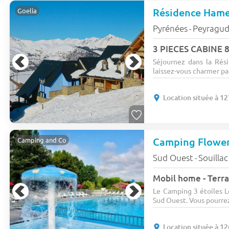
Résidence Hame
Goelia
Pyrénées
Peyragud
-
3 PIECES CABINE 8
Séjournez dans la Rés
laissez-vous charmer par
Location située à 1
Camping Flower
Camping and Co
Sud Ouest
Souilla
-
Mobil home - Terras
Le Camping 3 étoiles Le
Sud Ouest. Vous pourrez 
Location située à 1