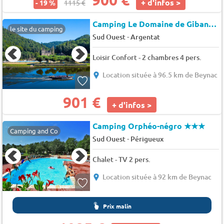
+ d'infos >
- 19 %
1115 €
Camping Le Domaine de Gibanel
le site du camping
-
Sud Ouest
Argentat
Loisir Confort - 2 chambres 4 pers.
Location située à 96.5 km de Beynac
901 €
+ d'infos >
Camping Orphéo-négro
★★★
Camping and Co
-
Sud Ouest
Périgueux
Chalet - TV 2 pers.
Location située à 92 km de Beynac
Prix malin