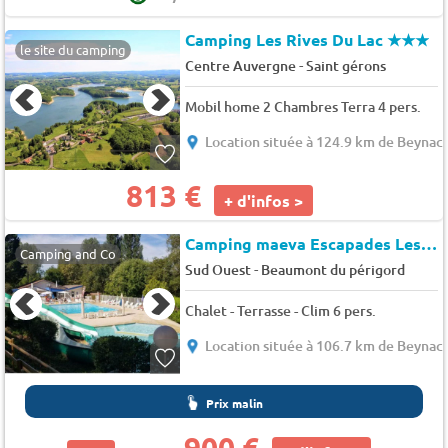
Camping Les Rives Du Lac
★★★
le site du camping
-
Centre Auvergne
Saint gérons
Mobil home 2 Chambres Terra 4 pers.
Location située à 124.9 km de Beynac
813 €
+ d'infos >
Camping maeva Escapades Les Bö-Bains
Camping and Co
-
Sud Ouest
Beaumont du périgord
Chalet - Terrasse - Clim 6 pers.
Location située à 106.7 km de Beynac
Prix malin
900 €