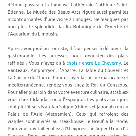
détour, passez à la fameuse Cathédrale Gothique Saint-
Etienne. Le Musée des Beaux-Arts figure aussi parmi les
incontournables d’une visite à Limoges. Ne manquez pas
non plus le splendide Jardin Botanique de l’Evêché et
l’Aquarium du Limousin.
Après avoir joué au touriste, il faut penser à découvrir la
gastronomie. Les adresses pour déguster des plats
raffinés ? Vous n’avez qu’à
choisir entre Le Cheverny,
Le
Vanteaux, Amphitryon, L’Aparte, La Table du Couvent et
La Cuisine du Cloître. Pour essayer la cuisine marocaine et
méditerranéenne, rendez-vous chez le Roi du Couscous.
Pour aller plus loin dans votre aventure culinaire, attablez-
vous chez L’Irlandais ou à l’Espagnol. Les plats asiatiques
sont plutôt servis au Tan Saigon (chinois et japonais) ou au
Palais de l’Asie (vietnamien). Ceux qui raffolent des
viandes sont invités au steakhouse Le Bœuf a la Mode.
Pour vous ravitailler allez à l'U express, au Super U ou à l'U
Express. Pour les restaurants, vous pouvez tester les