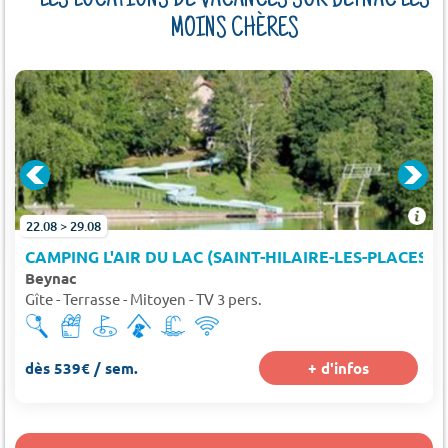
LES LOCATIONS DE VACANCES SUR BEYNAC LES
MOINS CHÈRES
À 14 KM)
22.08 > 29.08
CAMPING L'AIR DU LAC (SAINT-HILAIRE-LES-PLACES À
Beynac
Gîte - Terrasse - Mitoyen - TV 3 pers.
dès 539€ / sem.
+ d'infos