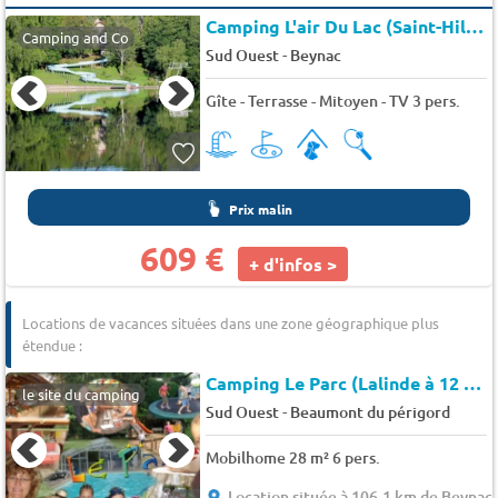
Camping L'air Du Lac (Saint-Hilaire-les-Places à 14 km)
Camping and Co
-
Sud Ouest
Beynac
Gîte - Terrasse - Mitoyen - TV 3 pers.
Prix malin
609 €
+ d'infos >
Locations de vacances situées dans une zone géographique plus
étendue :
Camping Le Parc (Lalinde à 12 km)
le site du camping
-
Sud Ouest
Beaumont du périgord
Mobilhome 28 m² 6 pers.
Location située à 106.1 km de Beynac