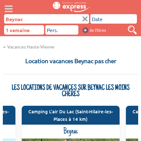
+
de filtres
Vacances Haute-Vienne
Location vacances Beynac pas cher
LES LOCATIONS DE VACANCES SUR BEYNAC LES MOINS
CHÈRES
-les-
Camping L'air Du Lac (Saint-Hilaire-les-
Camp
Places à 14 km)
Beynac