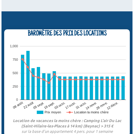
BAROMÈTRE DES PRIX DES LOCATIONS
1,000
750
500
250
0
22 août
31 octo.
19 sept.
28 nove.
08 août
17 octo.
05 sept.
14 nove.
03 octo.
12 déce.
Prix moyen
Location la moins chère
Location de vacances la moins chère : Camping L'air Du Lac
(Saint-Hilaire-les-Places à 14 km) (Beynac) > 315 €
sur la base d'un appartement 4 pers. pour 1 semaine