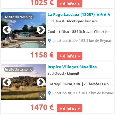
1025 €
+ d'infos >
La Fage Lascaux (13057)
★★★★
le site du camping
-
Sud Ouest
Montignac lascaux
Confort Ohara 884 3ch avec Climatisation 7 pers.
Location située à 83.3 km de Beynac
1158 €
+ d'infos >
Inspire Villages Séveilles
le site du camping
-
Sud Ouest
Limeuil
Cottage SIGNATURE | 2 Chambres 4 pers.
Location située à 101.7 km de Beynac
1470 €
+ d'infos >