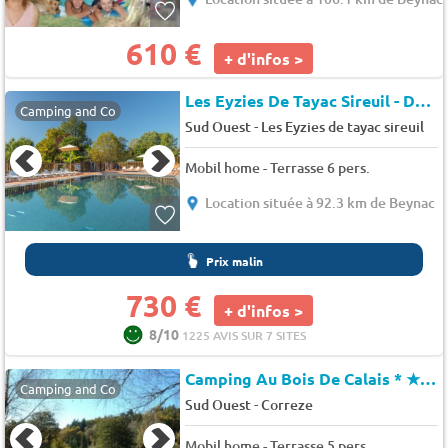
610 €
+ d'infos >
Les Eyzies De Tayac Sireuil - Dordogne - Camping le Mas
Camping and Co
-
Sud Ouest
Les Eyzies de tayac sireuil
Mobil home - Terrasse 6 pers.
Location située à 92.3 km de Beynac
Prix malin
730 €
+ d'infos >
8/10
1225 AVIS SUR 7 SITES
Camping Au Bois De Calais *
★★★
Camping and Co
-
Sud Ouest
Correze
Mobil home - Terrasse 5 pers.