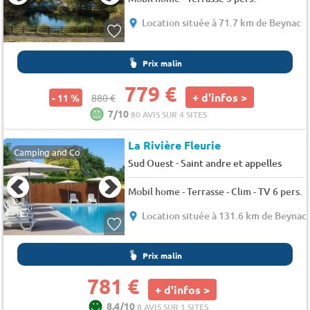
Location située à 71.7 km de Beynac
Prix malin
779 €
+ d'infos >
- 11 %
880 €
7/10
80 AVIS SUR 4 SITES
La Rivière Fleurie
Camping and Co
-
Sud Ouest
Saint andre et appelles
Mobil home - Terrasse - Clim - TV 6 pers.
Location située à 131.6 km de Beynac
Prix malin
781 €
+ d'infos >
8.4/10
8 AVIS SUR 1 SITES