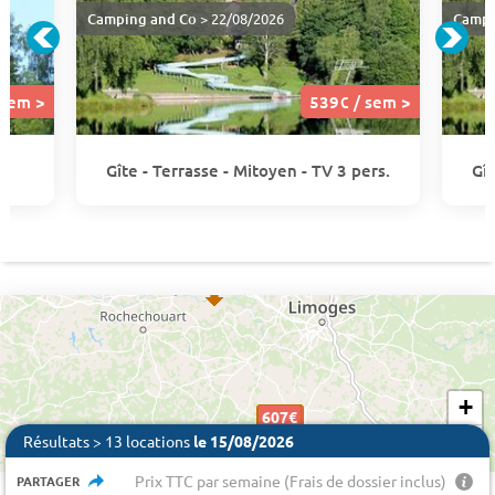
Camping and Co
> 22/08/2026
Campi
 sem >
539€ / sem >
Gîte - Terrasse - Mitoyen - TV 3 pers.
Gît
+
609 €
607€
539€
539€
539€
607€
539€
539€
539€
607€
−
Résultats > 13 locations
le 15/08/2026
Prix TTC par semaine (Frais de dossier inclus)
PARTAGER