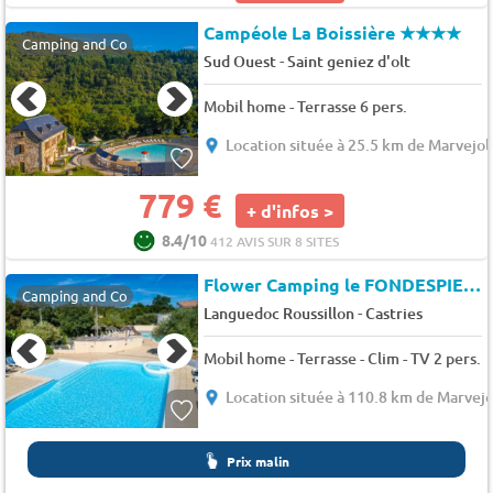
Campéole La Boissière
★★★★
Camping and Co
-
Sud Ouest
Saint geniez d'olt
Mobil home - Terrasse 6 pers.
Location située à 25.5 km de Marvejol
779 €
+ d'infos >
8.4/10
412 AVIS SUR 8 SITES
Flower Camping le FONDESPIERRE
Camping and Co
-
Languedoc Roussillon
Castries
Mobil home - Terrasse - Clim - TV 2 pers.
Location située à 110.8 km de Marvejo
Prix malin