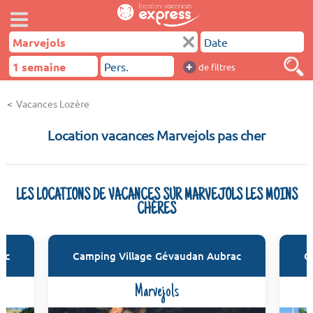
+
de filtres
Vacances Lozère
Location vacances Marvejols pas cher
LES LOCATIONS DE VACANCES SUR MARVEJOLS LES MOINS
CHÈRES
ac
Camping Village Gévaudan Aubrac
C
Marvejols