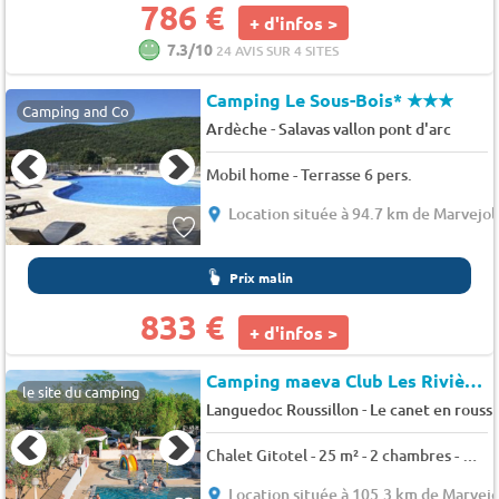
786 €
+ d'infos >
7.3/10
24 AVIS SUR 4 SITES
Camping Le Sous-Bois*
★★★
Camping and Co
-
Ardèche
Salavas vallon pont d'arc
Mobil home - Terrasse 6 pers.
Location située à 94.7 km de Marvejol
Prix malin
833 €
+ d'infos >
Camping maeva Club Les Rivières (231744)
le site du camping
-
Languedoc Roussillon
Le canet en roussi
Chalet Gitotel - 25 m² - 2 chambres - Clim + TV 5 pers.
Location située à 105.3 km de Marvejo