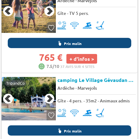
-
Ardèche
Marvejols
Gîte - TV 5 pers.
Prix malin
765 €
+ d'infos >
7.5/10
37 AVIS SUR 4 SITES
camping Le Village Gévaudan Aubrac (T-1596)
TripandCo
-
Ardèche
Marvejols
Gîte - 4 pers. - 35m2 - Animaux admis
Prix malin