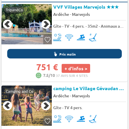
VVF Villages Marvejols
★★★
TripandCo
-
Ardèche
Marvejols
Gîte - TV - 4 pers. - 35m2 - Animaux admis
Prix malin
751 €
+ d'infos >
7.5/10
37 AVIS SUR 4 SITES
camping Le Village Gévaudan Aubrac (1596)
Camping and Co
-
Ardèche
Marvejols
Gîte - TV 4 pers.