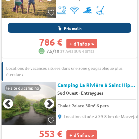
Prix malin
786 €
+ d'infos >
7.5/10
37 AVIS SUR 4 SITES
Locations de vacances situées dans une zone géographique plus
étendue :
Camping La Rivière à Saint Hippolyte
le site du camping
-
Sud Ouest
Entraygues
Chalet Palace 30m² 6 pers.
Location située à 59.8 km de Marvejol
553 €
+ d'infos >