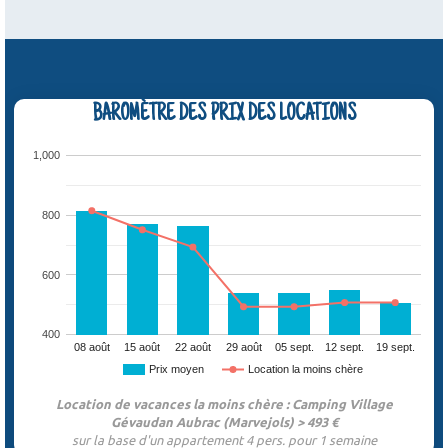
BAROMÈTRE DES PRIX DES LOCATIONS
1,000
800
600
400
08 août
15 août
22 août
29 août
05 sept.
12 sept.
19 sept.
Prix moyen
Location la moins chère
Location de vacances la moins chère : Camping Village
Gévaudan Aubrac (Marvejols) > 493 €
sur la base d'un appartement 4 pers. pour 1 semaine