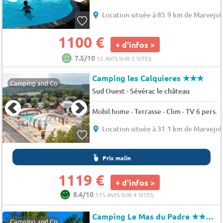
Location située à 85.9 km de Marvejol
1100 €
+ d'infos >
7.5/10
12 AVIS SUR 2 SITES
Camping les Calquieres
★★★
Camping and Co
-
Sud Ouest
Sévérac le château
Mobil home - Terrasse - Clim - TV 6 pers.
Location située à 31.1 km de Marvejol
Prix malin
1119 €
+ d'infos >
8.4/10
175 AVIS SUR 4 SITES
Camping Le Mas du Padre
★★★★
Camping and Co