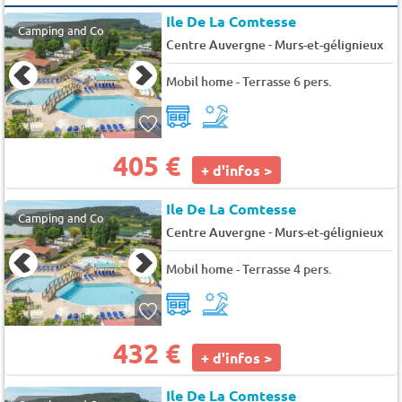
Ile De La Comtesse
Camping and Co
-
Centre Auvergne
Murs-et-gélignieux
Mobil home - Terrasse 6 pers.
405 €
+ d'infos >
Ile De La Comtesse
Camping and Co
-
Centre Auvergne
Murs-et-gélignieux
Mobil home - Terrasse 4 pers.
432 €
+ d'infos >
Ile De La Comtesse