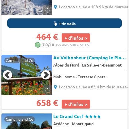
Location située à 108.9 km de Murs-et
Prix malin
464 €
+ d'infos >
7.9/10
355 AVIS SUR 6 SITES
Au Valbonheur (Camping le Plan d'Eau)
Camping and Co
-
Alpes du Nord
La Salle-en-Beaumont
Mobil home - Terrasse 6 pers.
Location située à 85.4 km de Murs-et-
658 €
+ d'infos >
Le Grand Cerf
★★★★
Camping and Co
-
Ardèche
Montrigaud