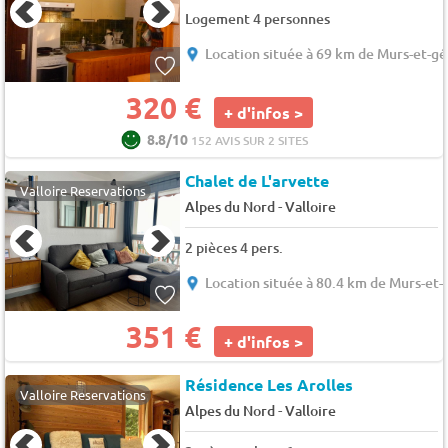
Logement 4 personnes
Location située à 69 km de Murs-et-gé
320 €
+ d'infos >
8.8/10
152 AVIS SUR 2 SITES
Chalet de L'arvette
Valloire Reservations
-
Alpes du Nord
Valloire
2 pièces 4 pers.
Location située à 80.4 km de Murs-et-
351 €
+ d'infos >
Résidence Les Arolles
Valloire Reservations
-
Alpes du Nord
Valloire