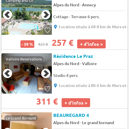
Camping and Co
-
Alpes du Nord
Annecy
Cottage - Terrasse 6 pers.
Location située à 68.8 km de Murs-et-
257 €
+ d'infos >
- 39 %
422 €
Résidence Le Praz
Valloire Reservations
-
Alpes du Nord
Valloire
Studio 4 pers.
Location située à 80.6 km de Murs-et-
311 €
+ d'infos >
BEAUREGARD 4
Le Grand Bornand
-
Alpes du Nord
Le grand bornand