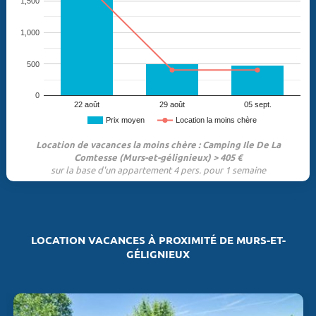
1,500
1,000
500
0
22 août
29 août
05 sept.
Prix moyen
Location la moins chère
Location de vacances la moins chère : Camping Ile De La
Comtesse (Murs-et-gélignieux) > 405 €
sur la base d'un appartement 4 pers. pour 1 semaine
LOCATION VACANCES À PROXIMITÉ DE MURS-ET-
GÉLIGNIEUX