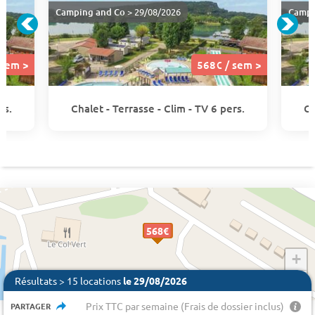
Camping and Co
> 29/08/2026
Campi
 sem >
568€ / sem >
rs.
Chalet - Terrasse - Clim - TV 6 pers.
Ch
405 €
568€
568€
568€
568€
568€
+
−
Résultats > 15 locations
le 29/08/2026
Prix TTC par semaine (Frais de dossier inclus)
PARTAGER