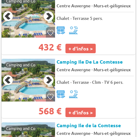
Camping and Co
-
Centre Auvergne
Murs-et-gélignieux
Chalet - Terrasse 5 pers.
432 €
+ d'infos >
Camping Ile De La Comtesse
Camping and Co
-
Centre Auvergne
Murs-et-gélignieux
Chalet - Terrasse - Clim - TV 6 pers.
568 €
+ d'infos >
Camping Ile de la Comtesse
Camping and Co
-
Centre Auvergne
Murs-et-gélignieux