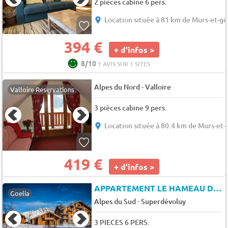
2 pièces cabine 6 pers.
Location située à 81 km de Murs-et-gé
394 €
+ d'infos >
8/10
1 AVIS SUR 1 SITES
-
Alpes du Nord
Valloire
Valloire Reservations
3 pièces cabine 9 pers.
Location située à 80.4 km de Murs-et-
419 €
+ d'infos >
APPARTEMENT LE HAMEAU DU PUY
Goelia
-
Alpes du Sud
Superdévoluy
3 PIECES 6 PERS.