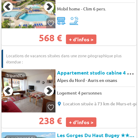
Mobil home - Clim 6 pers.
568 €
+ d'infos >
Locations de vacances situées dans une zone géographique plus
étendue :
A
ppartement studio cabine 4 couchages au pied des pistes - Auris en Oisans - Martagons b
TripandCo
-
Alpes du Nord
Auris en oisans
Logement 4 personnes
Location située à 73 km de Murs-et-gé
238 €
+ d'infos >
Les Gorges Du Haut Bugey
★★★★