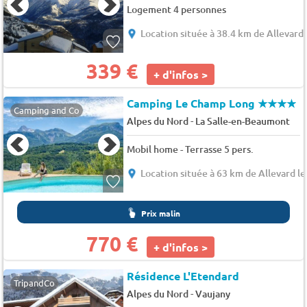
Logement 4 personnes
Location située à 38.4 km de Allevard 
339 €
+ d'infos >
Camping Le Champ Long
★★★★
Camping and Co
-
Alpes du Nord
La Salle-en-Beaumont
Mobil home - Terrasse 5 pers.
Location située à 63 km de Allevard le
Prix malin
770 €
+ d'infos >
Résidence L'Etendard
TripandCo
-
Alpes du Nord
Vaujany