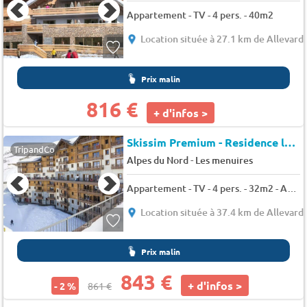
Appartement - TV - 4 pers. - 40m2
Location située à 27.1 km de Allevard 
Prix malin
816 €
+ d'infos >
Skissim Premium - Residence le Coeur des Loges
TripandCo
-
Alpes du Nord
Les menuires
Appartement - TV - 4 pers. - 32m2 - Animaux admis
Location située à 37.4 km de Allevard 
Prix malin
843 €
+ d'infos >
- 2 %
861 €