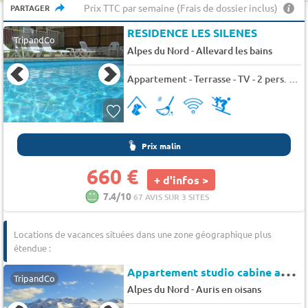
Prix TTC par semaine (Frais de dossier inclus)
PARTAGER
RESIDENCE LES SILENES
TripandCo
-
Alpes du Nord
Allevard les bains
Appartement - Terrasse - TV - 2 pers. - 29m2 - Animaux admis
Prix malin
660 €
+ d'infos >
7.4/10
67 AVIS SUR 3 SITES
Locations de vacances situées dans une zone géographique plus
étendue :
A
ppartement studio cabine au pied des pistes - Auris en Oisans - Nigritelles a
TripandCo
-
Alpes du Nord
Auris en oisans