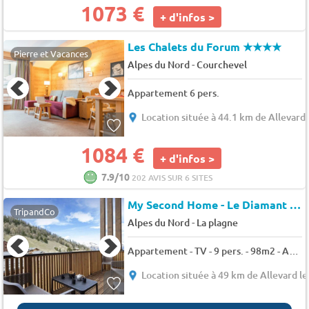
1073 €
+ d'infos >
Les Chalets du Forum
★★★★
Pierre et Vacances
-
Alpes du Nord
Courchevel
Appartement 6 pers.
Location située à 44.1 km de Allevard 
1084 €
+ d'infos >
7.9/10
202 AVIS SUR 6 SITES
My Second Home - Le Diamant des Neiges
TripandCo
-
Alpes du Nord
La plagne
Appartement - TV - 9 pers. - 98m2 - Animaux admis
Location située à 49 km de Allevard le