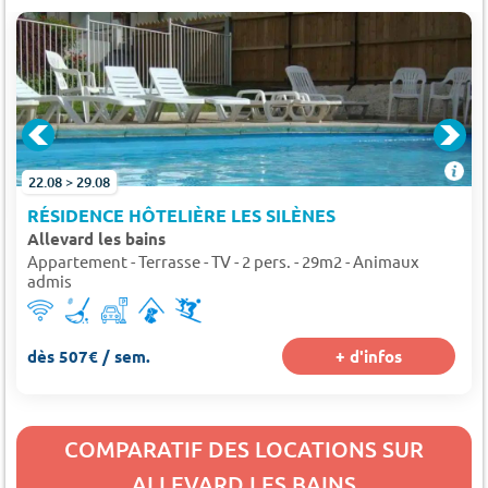
22.08 > 29.08
RÉSIDENCE HÔTELIÈRE LES SILÈNES
Allevard les bains
Appartement - Terrasse - TV - 2 pers. - 29m2 - Animaux
admis
dès 507€ / sem.
+ d'infos
COMPARATIF DES LOCATIONS SUR
ALLEVARD LES BAINS