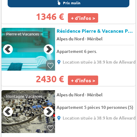
Prix malin
1346 €
+ d'infos >
Résidence Pierre & Vacances Premium L'Hevana*
Pierre et Vacances
-
Alpes du Nord
Méribel
Appartement 6 pers.
Location située à 38.9 km de Allevard 
2430 €
+ d'infos >
-
Alpes du Nord
Méribel
Montagne Vacances
Appartement 5 pièces 10 personnes (5)
Location située à 38.9 km de Allevard 