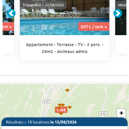
TripandCo
> 22/08/2026
Monta
 sem >
507€ / sem >
Appartement - Terrasse - TV - 2 pers. -
29m2 - Animaux admis
660 €
176€
507€
176€
507€
176€
+
−
Résultats > 18 locations
le 15/08/2026