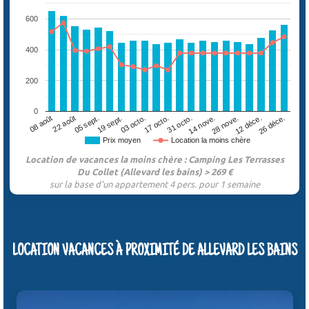
600
400
200
0
05 sept.
12 déce.
17 octo.
22 août
28 nove.
03 octo.
08 août
14 nove.
19 sept.
26 déce.
31 octo.
Prix moyen
Location la moins chère
Location de vacances la moins chère : Camping Les Terrasses
Du Collet (Allevard les bains) > 269 €
sur la base d'un appartement 4 pers. pour 1 semaine
LOCATION VACANCES À PROXIMITÉ DE ALLEVARD LES BAINS