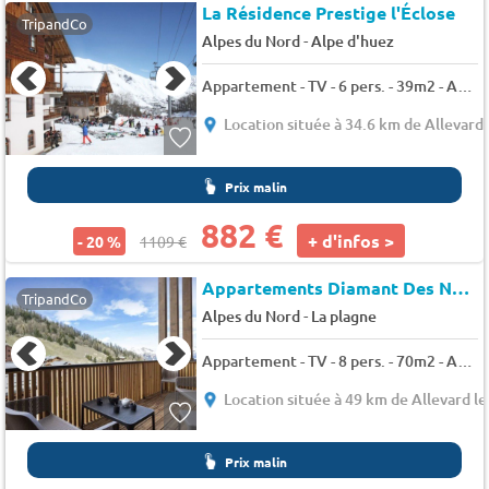
La Résidence Prestige l'Éclose
TripandCo
-
Alpes du Nord
Alpe d'huez
Appartement - TV - 6 pers. - 39m2 - Animaux admis
Location située à 34.6 km de Allevard 
Prix malin
882 €
+ d'infos >
- 20 %
1109 €
Appartements Diamant Des Neiges
TripandCo
-
Alpes du Nord
La plagne
Appartement - TV - 8 pers. - 70m2 - Animaux admis
Location située à 49 km de Allevard le
Prix malin