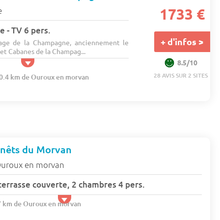
e
1733 €
e - TV 6 pers.
+ d'infos >
llage de la Champagne, anciennement le
et Cabanes de la Champag...
8.5/10
28 AVIS SUR 2 SITES
30.4 km de Ouroux en morvan
nêts du Morvan
uroux en morvan
errasse couverte, 2 chambres 4 pers.
.7 km de Ouroux en morvan