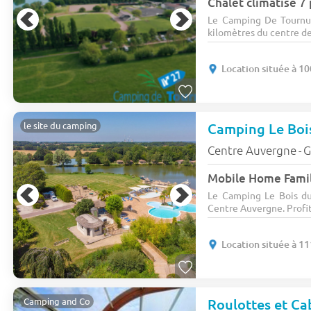
Chalet climatisé 7
Le Camping De Tournus
kilomètres du centre de 
Location située à 1
Camping Le Boi
le site du camping
Centre Auvergne
G
-
Mobile Home Famil
Le Camping Le Bois du 
Centre Auvergne. Profite
Location située à 1
Roulottes et C
Camping and Co