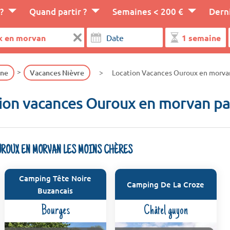
?
Quand partir ?
Semaines < 200 €
Dern
gne
Vacances Nièvre
Location Vacances Ouroux en morva
ion vacances Ouroux en morvan pa
UROUX EN MORVAN LES MOINS CHÈRES
Camping Tête Noire
Camping De La Croze
Buzancais
Bourges
Châtel guyon