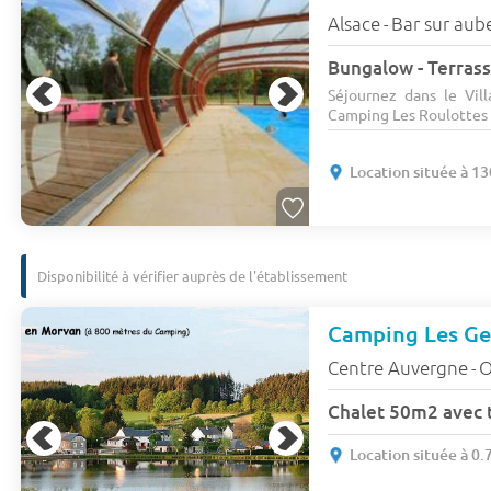
Alsace
Bar sur aub
-
Bungalow - Terrass
Séjournez dans le Vi
Camping Les Roulottes 
Location située à 1
Disponibilité à vérifier auprès de l'établissement
Camping Les Ge
Centre Auvergne
O
-
Chalet 50m2 avec t
Location située à 0