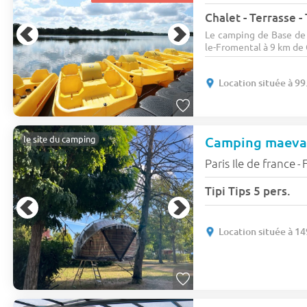
Chalet - Terrasse -
Le camping de Base de L
le-Fromental à 9 km de Ce
Location située à 9
le site du camping
Paris Ile de france
-
Tipi Tips 5 pers.
Location située à 1