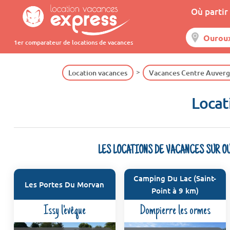
Où partir 
1er comparateur de locations de vacances
Location vacances
Vacances Centre Auver
Locat
LES LOCATIONS DE VACANCES SUR O
Camping Du Lac (Saint-
Les Portes Du Morvan
Point à 9 km)
Issy l'evêque
Dompierre les ormes