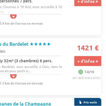
 personnes 7 pers.
+ d'infos >
 (Tournus à 10 Km) vous accueille à 10
...
00.4 km de Ouroux en morvan
s du Bardelet
★★★★★
1421 €
ien
y 32m² (3 chambres) 6 pers.
+ d'infos >
Bardelet vous accueille à Gien, dans le
z-en pour partir à ...
7.8/10
401 AVIS SUR 8 SITES
11.5 km de Ouroux en morvan
Prix malin
abanes de la Champagne