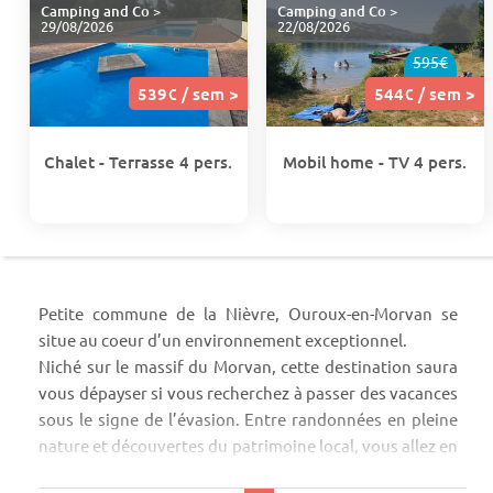
Camping and Co
>
Camping and Co
>
29/08/2026
22/08/2026
595€
539€ / sem >
544€ / sem >
Chalet - Terrasse 4 pers.
Mobil home - TV 4 pers.
Petite commune de la Nièvre, Ouroux-en-Morvan se
situe au coeur d’un environnement exceptionnel.
Niché sur le massif du Morvan, cette destination saura
vous dépayser si vous recherchez à passer des vacances
sous le signe de l’évasion. Entre randonnées en pleine
nature et découvertes du patrimoine local, vous allez en
garder de bons souvenirs !