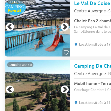
Le Val De Cois
le site du camping
Centre Auvergne
S
-
Chalet Eco 2 chamb
Le camping Le Val de C
Saint-Etienne dans le cen
Location située à 1
Camping and Co
Centre Auvergne
R
-
Mobil home - Terra
Couchage Chambre1 Cham
Location située à 1