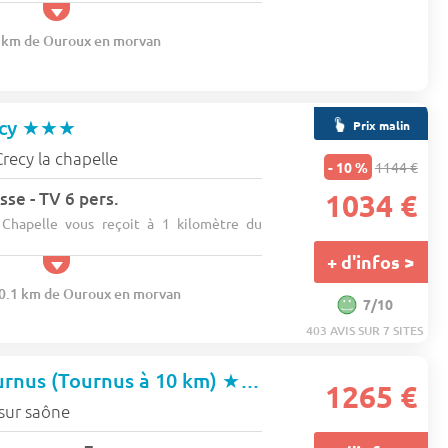
4 km de Ouroux en morvan
écy
★★★
Prix malin
Crecy la chapelle
- 10 %
1144 €
sse - TV 6 pers.
1034 €
Chapelle vous reçoit à 1 kilomètre du
+ d'infos >
00.1 km de Ouroux en morvan
7/10
403 AVIS SUR 7 SITES
rnus (Tournus à 10 km)
★★★
1265 €
sur saône