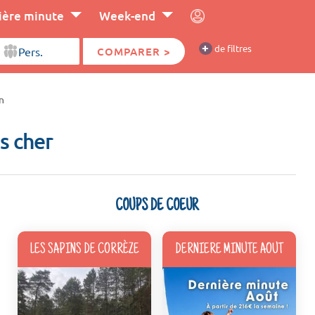
ière minute
Week-end
+
de filtres
COMPARER >
n
s cher
COUPS DE COEUR
LES SAPINS DE CORRÈZE
DERNIERE MINUTE AOUT