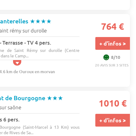
anterelles
★★★★
764 €
aint rémy sur durolle
 Terrasse - TV 4 pers.
+ d'infos >
me de Saint Rémy sur durolle (Centre
dans le Camp...
8/10
20 AVIS SUR 3 SITES
44.6 km de Ouroux en morvan
nt de Bourgogne
★★★
1010 €
sur saône
s 6 pers.
+ d'infos >
ourgogne (Saint-Marcel à 13 Km) vous
r de Rives de Sa...