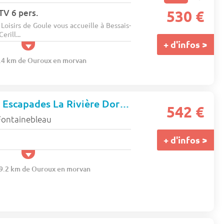
 TV 6 pers.
530 €
oisirs de Goule vous accueille à Bessais-
rill...
+ d'infos >
9.4 km de Ouroux en morvan
Camping maeva Escapades La Rivière Dorée *
★★★
542 €
Fontainebleau
+ d'infos >
49.2 km de Ouroux en morvan