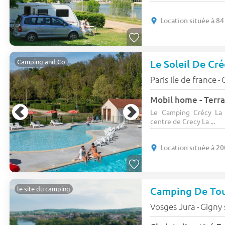
Location située à 8
Le Soleil De Cr
Camping and Co
Paris Ile de france
-
Mobil home - Terra
Le Camping Crécy La 
centre de Crecy La ...
Location située à 2
Camping De Tou
le site du camping
Vosges Jura
Gigny 
-