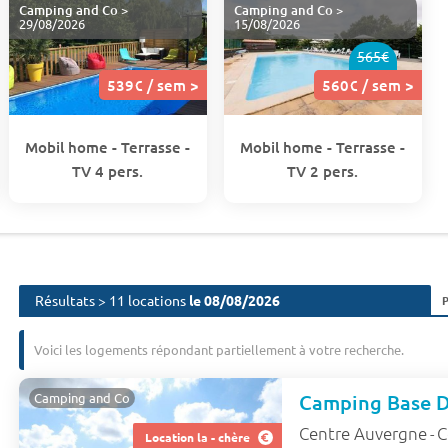
Camping and Co
>
Camping and Co
>
29/08/2026
15/08/2026
565€
539€ / sem >
560€ / sem >
Mobil home - Terrasse -
Mobil home - Terrasse -
TV 4 pers.
TV 2 pers.
Résultats > 11 locations
le 08/08/2026
Voici les logements répondant partiellement à votre recherche.
Camping and Co
Centre Auvergne
C
-
Location la - chère