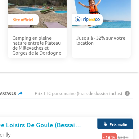
Camping en pleine
Jusqu'à - 32% sur votre
nature entre le Plateau
location
de Millevaches et
Gorges de la Dordogne
Prix TTC par semaine (Frais de dossier inclus)
PARTAGER
Camping Base De Loisirs De Goule (Bessais-le-Fromental à 9 km)
Prix malin
erilly
- 16 %
630 €