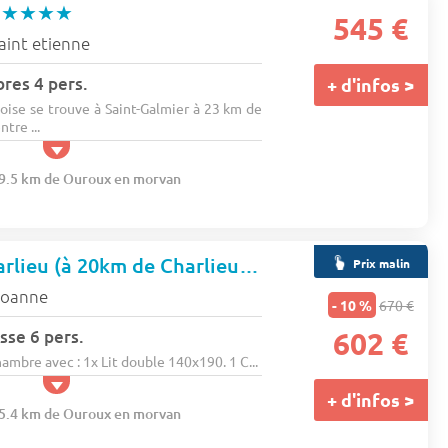
e
★★★★
545 €
aint etienne
res 4 pers.
+ d'infos >
oise se trouve à Saint-Galmier à 23 km de
tre ...
79.5 km de Ouroux en morvan
Camping De Charlieu (à 20km de Charlieu)
★★★
Prix malin
oanne
- 10 %
670 €
sse 6 pers.
602 €
bre avec : 1x Lit double 140x190. 1 C...
+ d'infos >
15.4 km de Ouroux en morvan