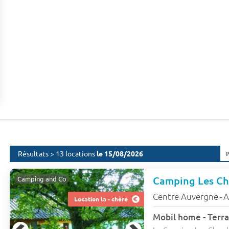
Résultats > 13 locations
le 15/08/2026
Camping Les C
Camping and Co
Centre Auvergne
A
-
Location la - chère
Mobil home - Terra