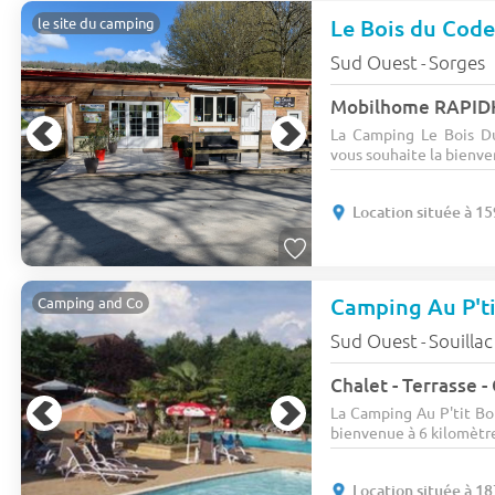
Le Bois du Code
le site du camping
Sud Ouest
Sorges
-
Mobilhome RAPIDH
La Camping Le Bois D
vous souhaite la bienve
Location située à 1
Camping Au P't
Camping and Co
Sud Ouest
Souilla
-
Chalet - Terrasse - 
La Camping Au P'tit Bon
bienvenue à 6 kilomètres
Location située à 1