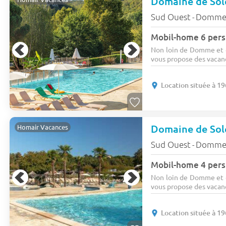
Domaine de Sol
Sud Ouest
Domm
-
Mobil-home 6 pers
Non loin de Domme et de
vous propose des vacanc
Location située à 1
Domaine de Sol
Homair Vacances
Sud Ouest
Domm
-
Mobil-home 4 pers.
Non loin de Domme et de
vous propose des vacanc
Location située à 1