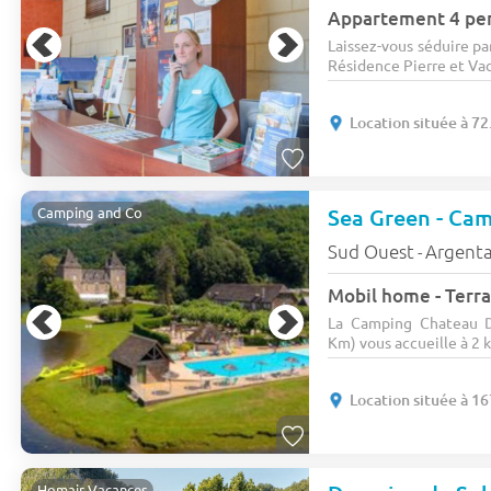
Appartement 4 per
Laissez-vous séduire pa
Résidence Pierre et Vac
Location située à 7
Sea Green - Cam
Camping and Co
Sud Ouest
Argent
-
Mobil home - Terra
La Camping Chateau Du
Km) vous accueille à 2 
Location située à 1
Homair Vacances