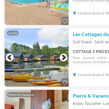
kilomètres du centre de 
Location située à 1
Les Cottages du
Goelia
Sud Ouest
Saint a
-
COTTAGE 3 PIECES
Vous pourrez visiter
touristiques. Activités e
Location située à 1
Pierre et Vacances
Anjou Touraine
Lo
-