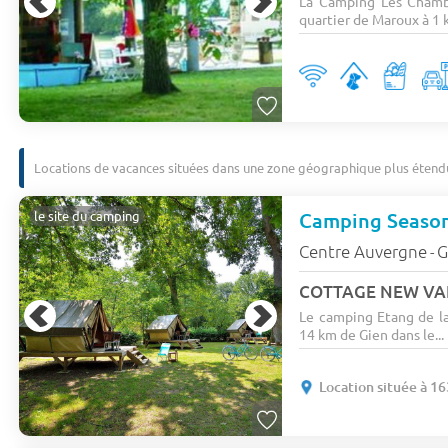
La Camping Les Chamb
quartier de Maroux à 1 k
Locations de vacances situées dans une zone géographique plus étend
Camping Season
le site du camping
Centre Auvergne
G
-
COTTAGE NEW VALL
Le camping Etang de la 
14 km de Gien dans le...
Location située à 1