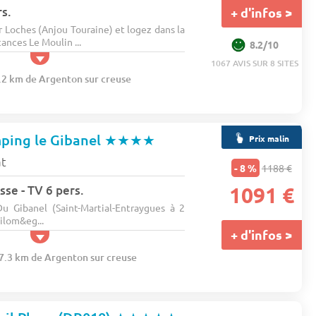
s.
+ d'infos >
r Loches (Anjou Touraine) et logez dans la
ances Le Moulin ...
8.2/10
1067 AVIS SUR 8 SITES
2.2 km de Argenton sur creuse
ping le Gibanel
★★★★
Prix malin
at
- 8 %
1188 €
sse - TV 6 pers.
1091 €
 Gibanel (Saint-Martial-Entraygues à 2
kilom&eg...
+ d'infos >
67.3 km de Argenton sur creuse