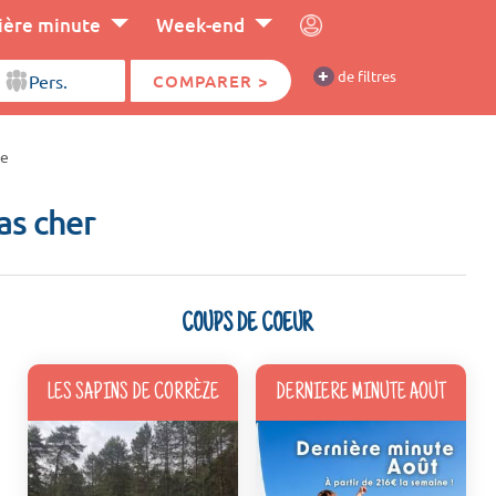
ière minute
Week-end
+
de filtres
COMPARER >
se
as cher
COUPS DE COEUR
LES SAPINS DE CORRÈZE
DERNIERE MINUTE AOUT