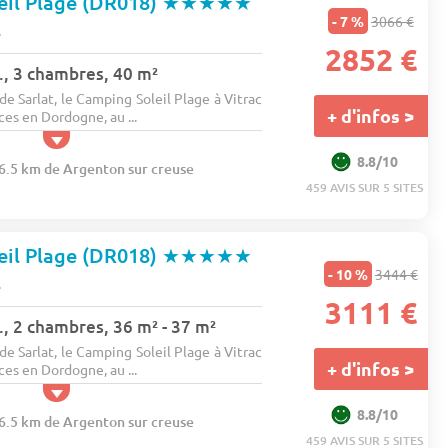
eil Plage (DR018)
★★★★★
- 7 %
3066 €
e
2852 €
., 3 chambres, 40 m²
 Sarlat, le Camping Soleil Plage à Vitrac
+ d'infos >
es en Dordogne, au ...
8.8/10
96.5 km de Argenton sur creuse
459 AVIS SUR 5 SITES
eil Plage (DR018)
★★★★★
- 10 %
3444 €
e
3111 €
, 2 chambres, 36 m² - 37 m²
 Sarlat, le Camping Soleil Plage à Vitrac
+ d'infos >
es en Dordogne, au ...
8.8/10
96.5 km de Argenton sur creuse
459 AVIS SUR 5 SITES