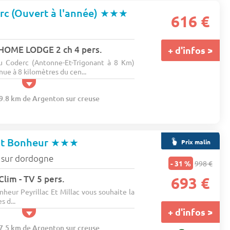
rc (Ouvert à l'année)
★★★
616 €
OME LODGE 2 ch 4 pers.
+ d'infos >
u Coderc (Antonne-Et-Trigonant à 8 Km)
nue à 8 kilomètres du cen...
59.8 km de Argenton sur creuse
it Bonheur
★★★
Prix malin
c sur dordogne
- 31 %
998 €
Clim - TV 5 pers.
693 €
heur Peyrillac Et Millac vous souhaite la
 d...
+ d'infos >
87.5 km de Argenton sur creuse