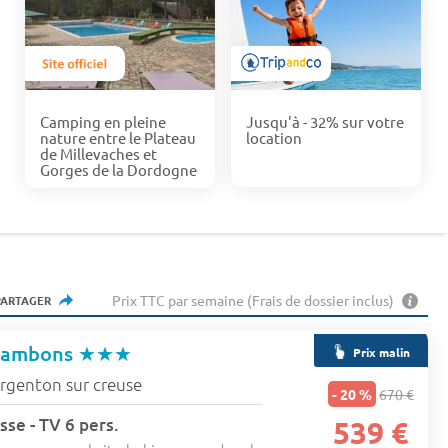
Camping en pleine
Jusqu'à - 32% sur votre
nature entre le Plateau
location
de Millevaches et
Gorges de la Dordogne
Prix TTC par semaine (Frais de dossier inclus)
PARTAGER
hambons
★★★
Prix malin
rgenton sur creuse
- 20 %
670 €
sse - TV 6 pers.
539 €