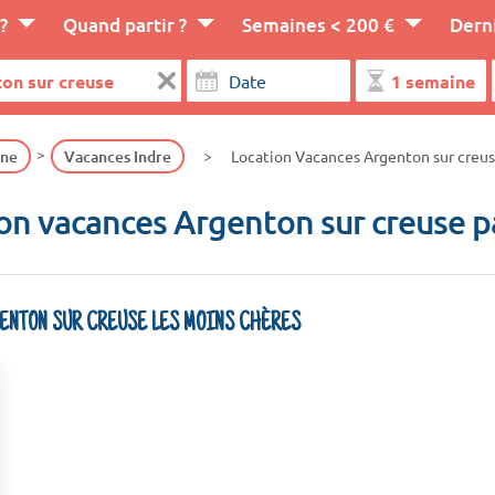
?
Quand partir ?
Semaines < 200 €
Dern
gne
Vacances Indre
Location Vacances Argenton sur creu
on vacances Argenton sur creuse p
GENTON SUR CREUSE LES MOINS CHÈRES