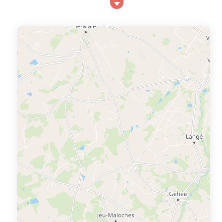
Berry, et votre séjour sera consacrée à la détente, au
coeur d’un environnement naturel préservé. La ville
d’Argenton sur Creuse se compose de quartiers anciens
au charme suranné, et de rues commer...