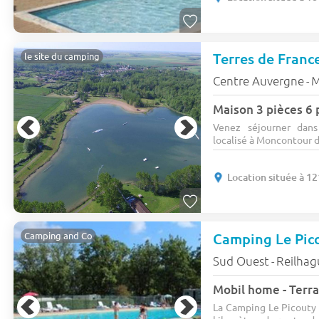
Terres de Franc
le site du camping
Centre Auvergne
M
-
Maison 3 pièces 6 
Venez séjourner dan
localisé à Moncontour da
Location située à 1
Camping Le Pic
Camping and Co
Sud Ouest
Reilhag
-
Mobil home - Terra
La Camping Le Picouty 