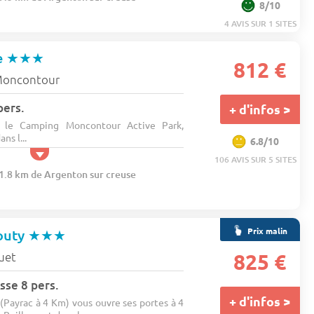
8/10
4 AVIS SUR 1 SITES
e
★★★
812 €
oncontour
pers.
+ d'infos >
s le Camping Moncontour Active Park,
ns l...
6.8/10
106 AVIS SUR 5 SITES
21.8 km de Argenton sur creuse
Prix malin
outy
★★★
uet
825 €
sse 8 pers.
+ d'infos >
(Payrac à 4 Km) vous ouvre ses portes à 4