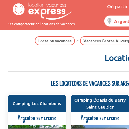
Où partir 
1er comparateur de locations de vacances
Location vacances
Vacances Centre Auver
Locati
LES LOCATIONS DE VACANCES SUR AR
Camping L'Oasis du Berry
Camping Les Chambons
Saint Gaultier
Argenton sur creuse
Argenton sur creuse