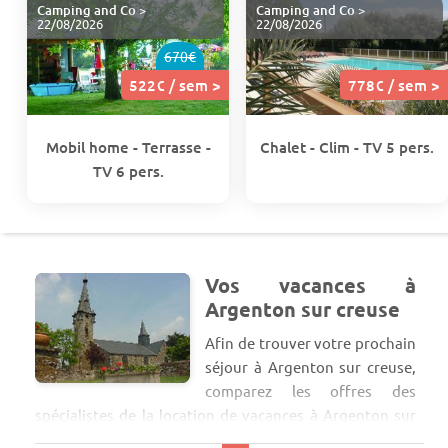
Camping and Co
>
Camping and Co
>
22/08/2026
22/08/2026
670€
522€ / sem >
778€ / sem >
Mobil home - Terrasse -
Chalet - Clim - TV 5 pers.
TV 6 pers.
Vos vacances à
Argenton sur creuse
Afin de trouver votre prochain
séjour à Argenton sur creuse,
comparez les offres des
spécialistes de la location de vacances à Argenton sur
creuse (Indre). Cette destinations vous accueille dans le