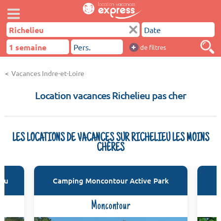
+
de filtres
Vacances Indre-et-Loire
Location vacances Richelieu pas cher
LES LOCATIONS DE VACANCES SUR RICHELIEU LES MOINS
CHÈRES
tou
Camping Moncontour Active Park
Moncontour