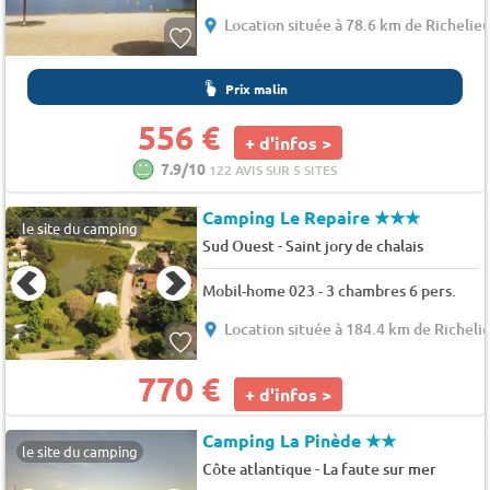
Location située à 78.6 km de Richelie
Prix malin
556 €
+ d'infos >
7.9/10
122 AVIS SUR 5 SITES
Camping Le Repaire
★★★
le site du camping
-
Sud Ouest
Saint jory de chalais
Mobil-home 023 - 3 chambres 6 pers.
Location située à 184.4 km de Richeli
770 €
+ d'infos >
Camping La Pinède
★★
le site du camping
-
Côte atlantique
La faute sur mer