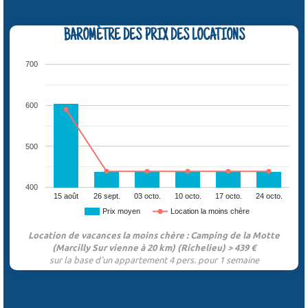
BAROMÈTRE DES PRIX DES LOCATIONS
700
600
500
400
15 août
26 sept.
03 octo.
10 octo.
17 octo.
24 octo.
Prix moyen
Location la moins chère
Location de vacances la moins chère : Camping de la Motte
(Marcilly Sur vienne à 20 km) (Richelieu) > 439 €
sur la base d'un appartement 4 pers. pour 1 semaine