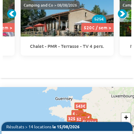
Camping and Co
> 08/08/2026
Campi
525€
 sem >
520€ / sem >
Chalet - PMR - Terrasse - TV 4 pers.
M
543€
543€
543€
419€
419€
494€
494€
414€
414€
+
283€
283€
590 €
590€
590€
325€
325€
520€
520€
498€
498€
539€
539€
−
Résultats > 14 locations
le 15/08/2026