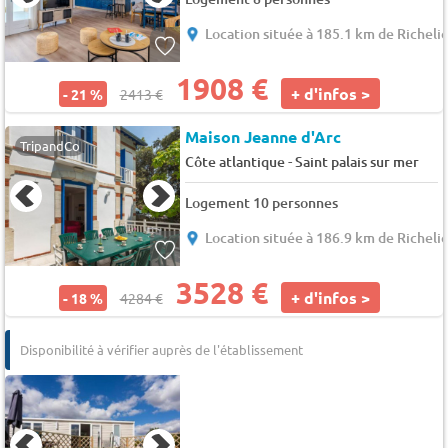
Location située à 185.1 km de Richeli
1908 €
+ d'infos >
- 21 %
2413 €
Maison Jeanne d'Arc
TripandCo
-
Côte atlantique
Saint palais sur mer
Logement 10 personnes
Location située à 186.9 km de Richeli
3528 €
+ d'infos >
- 18 %
4284 €
Disponibilité à vérifier auprès de l'établissement