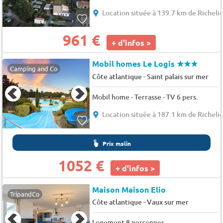
Location située à 139.7 km de Richeli
961 €
+ d'infos >
Mobil homes Le Logis
★★★
Camping and Co
-
Côte atlantique
Saint palais sur mer
Mobil home - Terrasse - TV 6 pers.
Location située à 187.1 km de Richeli
Prix malin
1052 €
+ d'infos >
Maison Maison Elio
TripandCo
-
Côte atlantique
Vaux sur mer
Logement 8 personnes