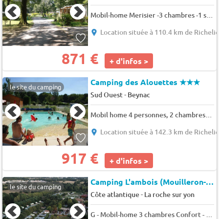
Mobil-home Merisier -3 chambres -1 sdb -35m² - Nouveauté 2026 - 6 pers.
Location située à 110.4 km de Richeli
871 €
+ d'infos >
Camping des Alouettes
★★★
le site du camping
-
Sud Ouest
Beynac
Mobil home 4 personnes, 2 chambres, 27 m2 4 pers.
Location située à 142.3 km de Richeli
917 €
+ d'infos >
Camping L'ambois (Mouilleron-le-Captif à 3 km)
le site du camping
-
Côte atlantique
La roche sur yon
G - Mobil-home 3 chambres Confort - SAMEDI 6 pers.