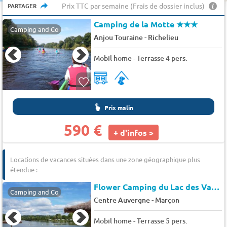
Prix TTC par semaine (Frais de dossier inclus)
PARTAGER
Camping de la Motte
★★★
Camping and Co
-
Anjou Touraine
Richelieu
Mobil home - Terrasse 4 pers.
Prix malin
590 €
+ d'infos >
Locations de vacances situées dans une zone géographique plus
étendue :
Flower Camping du Lac des Varennes
Camping and Co
-
Centre Auvergne
Marçon
Mobil home - Terrasse 5 pers.