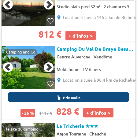
Studio plain-pied 32m² - 2 chambres 5 pers.
Location située à 146.5 km de Richeli
812 €
+ d'infos >
Camping Du Val De Braye Bessé-Sur-Braye
Camping and Co
-
Centre Auvergne
Vendôme
Mobil home - TV 6 pers.
Location située à 96.4 km de Richelie
Prix malin
828 €
+ d'infos >
- 26 %
1117 €
La Tricherie
★★★
le site du camping
-
Anjou Touraine
Chauché