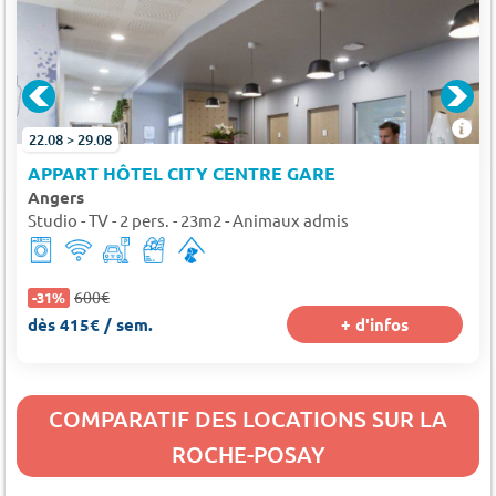
22.08 > 29.08
APPART HÔTEL CITY CENTRE GARE
Angers
Studio - TV - 2 pers. - 23m2 - Animaux admis
600€
-31%
dès 415€ / sem.
+ d'infos
COMPARATIF DES LOCATIONS SUR LA
ROCHE-POSAY