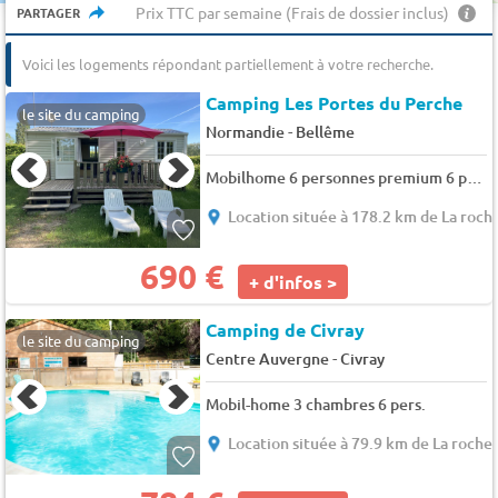
Prix TTC par semaine (Frais de dossier inclus)
PARTAGER
Voici les logements répondant partiellement à votre recherche.
Camping Les Portes du Perche
le site du camping
-
Normandie
Bellême
Mobilhome 6 personnes premium 6 pers.
Location située à 178.2 km de La roch
690 €
+ d'infos >
Camping de Civray
le site du camping
-
Centre Auvergne
Civray
Mobil-home 3 chambres 6 pers.
Location située à 79.9 km de La roche