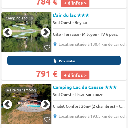
784 €
+ d'infos >
L'air du lac
★★★
Camping and Co
-
Sud Ouest
Beynac
Gîte - Terrasse - Mitoyen - TV 6 pers.
Location située à 130.4 km de La roch
Prix malin
791 €
+ d'infos >
Camping Lac du Causse
★★★
le site du camping
-
Sud Ouest
Lissac sur couze
Chalet Confort 26m² (2 chambres) + terrasse couverte 6m² 6 pers.
Location située à 193.5 km de La roch