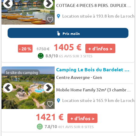
COTTAGE 4 PIECES 8 PERS. DUPLEX VUE LAC
Location située à 193.8 km de La roch
Prix malin
1405 €
+ d'infos >
- 20 %
1750 €
8.9/10
65 AVIS SUR 3 SITES
Camping Le Bois du Bardelet
★★
le site du camping
-
Centre Auvergne
Gien
Mobile Home Family 32m² (3 chambres) 6 pers.
Location située à 165.9 km de La roch
1421 €
+ d'infos >
7.8/10
401 AVIS SUR 8 SITES