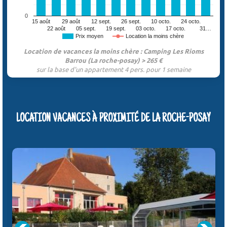
0
15 août
29 août
12 sept.
26 sept.
10 octo.
24 octo.
22 août
05 sept.
19 sept.
03 octo.
17 octo.
31…
Prix moyen
Location la moins chère
Location de vacances la moins chère : Camping Les Rioms
Barrou (La roche-posay) > 265 €
sur la base d'un appartement 4 pers. pour 1 semaine
LOCATION VACANCES À PROXIMITÉ DE LA ROCHE-POSAY