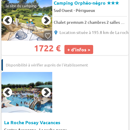
Camping Orphéo-négro
★★★
le site du camping
-
Sud Ouest
Périgueux
Chalet premium 2 chambres 2 salles de bains face à l'étang 4 pers.
Location située à 195.8 km de La roch
1722 €
+ d'infos >
Disponibilité à vérifier auprès de l'établissement
La Roche Posay Vacances
-
Centre Auvergne
La roche-posay