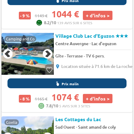
Prix malin
1044 €
+ d'infos >
- 9 %
1149 €
8.2/10
139 AVIS SUR 6 SITES
Village Club Lac d'Eguzon
★★★
Camping and Co
-
Centre Auvergne
Lac d'eguzon
Gîte - Terrasse - TV 6 pers.
Location située à 71.6 km de La roche
Prix malin
1074 €
+ d'infos >
- 8 %
1165 €
7.8/10
5 AVIS SUR 3 SITES
Les Cottages du Lac
Goelia
-
Sud Ouest
Saint amand de coly