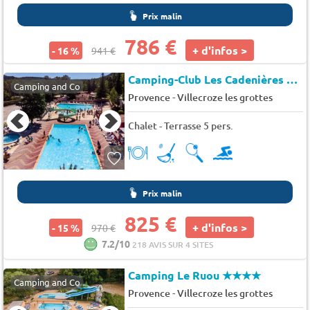
Prix malin
786 €
+ d'infos >
- 16 %
941 €
Camping-Club Les Cadenières *
★
Camping and Co
-
Provence
Villecroze les grottes
Chalet - Terrasse 5 pers.
Prix malin
825 €
+ d'infos >
- 15 %
970 €
7.2/10
218 AVIS SUR 4 SITES
Camping Le Ruou
★★★★
Camping and Co
-
Provence
Villecroze les grottes