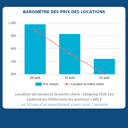
BAROMÈTRE DES PRIX DES LOCATIONS
1,000
900
800
700
600
08 août
15 août
22 août
Prix moyen
Location la moins chère
Location de vacances la moins chère : Camping Club Les
Cadenières (Villecroze les grottes) > 602 €
sur la base d'un appartement 4 pers. pour 1 semaine