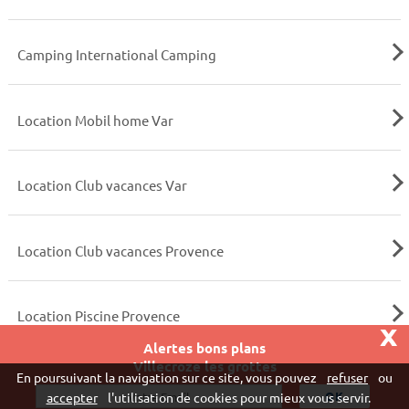
Camping International Camping
Location Mobil home Var
Location Club vacances Var
Location Club vacances Provence
Location Piscine Provence
x
Alertes bons plans
Villecroze les grottes
Vivaweb SARL - RCS Créteil n°790 591 572
En poursuivant la navigation sur ce site, vous pouvez
refuser
ou
"
accepter
l'utilisation de cookies pour mieux vous servir.