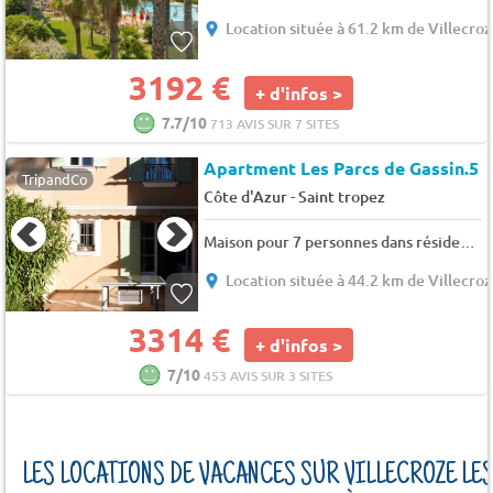
Location située à 61.2 km de Villecroz
3192 €
+ d'infos >
7.7/10
713 AVIS SUR 7 SITES
Apartment Les Parcs de Gassin.5
TripandCo
-
Côte d'Azur
Saint tropez
Maison pour 7 personnes dans résidence sécurisée avec piscine, à Gassin - 7 pers. - 80m2 - TV
Location située à 44.2 km de Villecroz
3314 €
+ d'infos >
7/10
453 AVIS SUR 3 SITES
LES LOCATIONS DE VACANCES SUR VILLECROZE LE