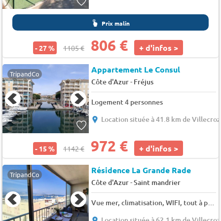
Prix malin
806 €
+ d'infos >
- 27 %
1105 €
Appartement Le Consul
TripandCo
-
Côte d'Azur
Fréjus
Logement 4 personnes
Location située à 41.8 km de Villecroz
972 €
+ d'infos >
- 15 %
1142 €
Résidence La Grande Rade
TripandCo
-
Côte d'Azur
Saint mandrier
Vue mer, climatisation, WIFI, tout à pied - 4 pers. - 50m2 - TV
Location située à 62.1 km de Villecroz