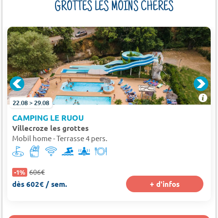
GROTTES LES MOINS CHÈRES
22.08 > 29.08
CAMPING LE RUOU
Villecroze les grottes
Mobil home - Terrasse 4 pers.
606€
-1%
dès 602€ / sem.
+ d'infos