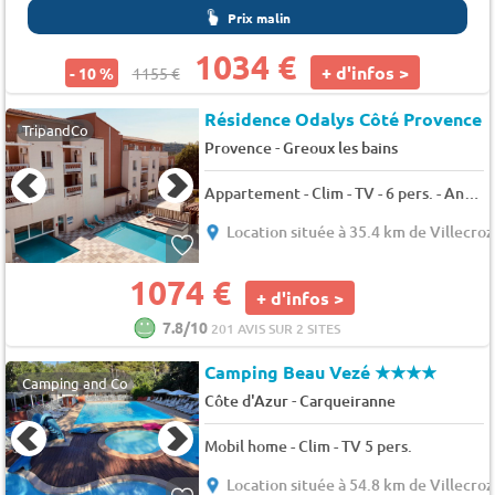
Prix malin
1034 €
+ d'infos >
- 10 %
1155 €
Résidence Odalys Côté Provence
TripandCo
-
Provence
Greoux les bains
Appartement - Clim - TV - 6 pers. - Animaux admis
Location située à 35.4 km de Villecroz
1074 €
+ d'infos >
7.8/10
201 AVIS SUR 2 SITES
Camping Beau Vezé
★★★★
Camping and Co
-
Côte d'Azur
Carqueiranne
Mobil home - Clim - TV 5 pers.
Location située à 54.8 km de Villecroz