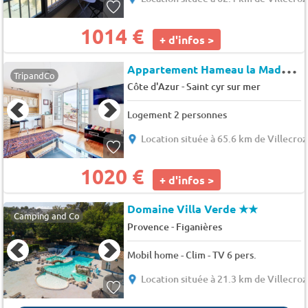
1014 €
+ d'infos >
A
ppartement Hameau la Madrague
TripandCo
-
Côte d'Azur
Saint cyr sur mer
Logement 2 personnes
Location située à 65.6 km de Villecroz
1020 €
+ d'infos >
Domaine Villa Verde
★★
Camping and Co
-
Provence
Figanières
Mobil home - Clim - TV 6 pers.
Location située à 21.3 km de Villecroz