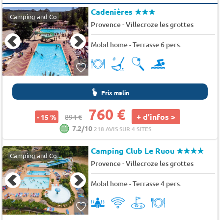
Cadenières
★★★
Camping and Co
-
Provence
Villecroze les grottes
Mobil home - Terrasse 6 pers.
Prix malin
760 €
+ d'infos >
- 15 %
894 €
7.2/10
218 AVIS SUR 4 SITES
Camping Club Le Ruou
★★★★
Camping and Co
-
Provence
Villecroze les grottes
Mobil home - Terrasse 4 pers.