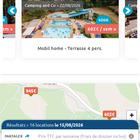
Camping and Co
> 22/08/2026
Campi
1€
606€
 sem >
602€ / sem >
Mobil home - Terrasse 4 pers.
760 €
945€
945€
945€
786 €
602€
602€
+
−
Résultats > 16 locations
le 15/08/2026
Prix TTC par semaine (Frais de dossier inclus)
PARTAGER