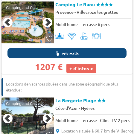
Camping Le Ruou
★★★★
Camping and Co
-
Provence
Villecroze les grottes
Mobil home - Terrasse 6 pers.
Prix malin
1207 €
+ d'infos >
Locations de vacances situées dans une zone géographique plus
étendue :
La Bergerie Plage
★★
Camping and Co
-
Côte d'Azur
Hyères
Mobil home - Terrasse - Clim - TV 2 pers.
Location située à 60.7 km de Villecroz