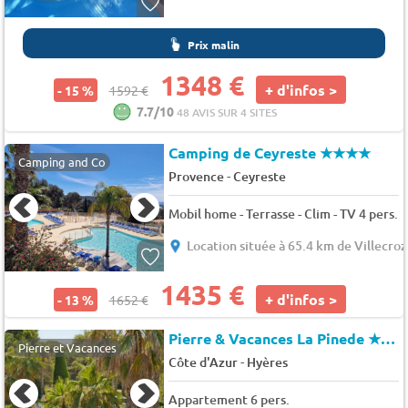
Prix malin
1348 €
+ d'infos >
- 15 %
1592 €
7.7/10
48 AVIS SUR 4 SITES
Camping de Ceyreste
★★★★
Camping and Co
-
Provence
Ceyreste
Mobil home - Terrasse - Clim - TV 4 pers.
Location située à 65.4 km de Villecroz
1435 €
+ d'infos >
- 13 %
1652 €
Pierre & Vacances La Pinede
★★★
Pierre et Vacances
-
Côte d'Azur
Hyères
Appartement 6 pers.