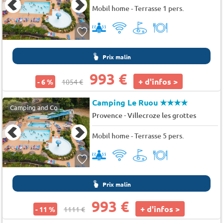
Mobil home - Terrasse 1 pers.
Prix malin
993 €
+ d'infos >
- 6 %
1054 €
Camping Le Ruou
★★★★
Camping and Co
-
Provence
Villecroze les grottes
Mobil home - Terrasse 5 pers.
Prix malin
993 €
+ d'infos >
- 11 %
1111 €