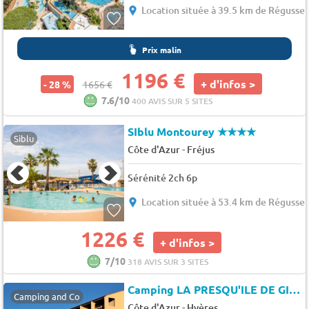
Location située à 39.5 km de Régusse
Prix malin
1196 €
+ d'infos >
- 28 %
1656 €
7.6/10
400 AVIS SUR 5 SITES
SIblu Montourey
★★★★
Siblu
-
Côte d'Azur
Fréjus
Sérénité 2ch 6p
Location située à 53.4 km de Régusse
1226 €
+ d'infos >
7/10
318 AVIS SUR 3 SITES
Camping LA PRESQU'ILE DE GIENS
Camping and Co
-
Côte d'Azur
Hyères