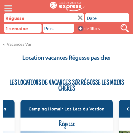
+
de filtres
Vacances Var
Location vacances Régusse pas cher
LES LOCATIONS DE VACANCES SUR RÉGUSSE LES MOINS
CHÈRES
don
Camping Homair Les Lacs du Verdon
Ca
Régusse