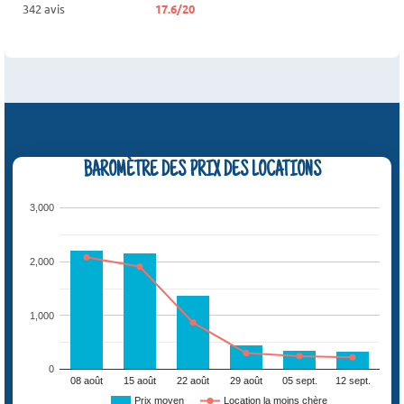
342 avis
17.6/20
BAROMÈTRE DES PRIX DES LOCATIONS
3,000
2,000
1,000
0
08 août
15 août
22 août
29 août
05 sept.
12 sept.
Prix moyen
Location la moins chère