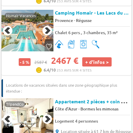
6.4/10
253 AVIS SUR 4 SITES
Camping Homair - Les Lacs du Verdon (17029)
Homair Vacances
-
Provence
Régusse
Chalet 6 pers., 3 chambres, 35 m²
2467 €
+ d'infos >
- 5 %
2587 €
6.4/10
253 AVIS SUR 4 SITES
Locations de vacances situées dans une zone géographique plus
étendue :
A
ppartement 2 pièces + coin nuit- 4 couchages BORMES LES MIMOSAS - Cote d'azur i
TripandCo
-
Côte d'Azur
Bormes les mimosas
Logement 4 personnes
Location située à 61.7 km de Régusse