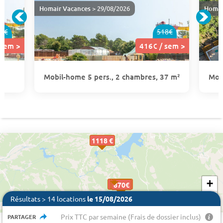
Homair Vacances
> 29/08/2026
Homai
1€
518€
 sem >
416€ / sem >
Mobil-home 5 pers., 2 chambres, 37 m²
Mob
1118 €
+
1907 €
416€
416€
416€
416€
416€
416€
416€
416€
416€
870€
870€
−
Résultats > 14 locations
le 15/08/2026
Prix TTC par semaine (Frais de dossier inclus)
PARTAGER