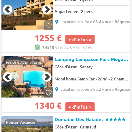
Appartement 2 pers.
Location située à 68.4 km de Régusse
1255 €
+ d'infos >
7.6/10
5110 AVIS SUR 1 SITES
Camping Campasun Parc Mogador
le site du camping
-
Côte d'Azur
Sanary
Mobil home Saint-Cyr - 26m² - 2 Chambres 4 pers.
Location située à 65.2 km de Régusse
1340 €
+ d'infos >
Domaine Des Naiades
★★★★★
Homair Vacances
-
Côte d'Azur
Grimaud