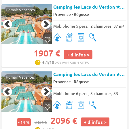
Camping les Lacs du Verdon
★★★★
Homair Vacances
-
Provence
Régusse
Mobil-home 5 pers., 2 chambres, 37 m²
1907 €
+ d'infos >
6.4/10
253 AVIS SUR 4 SITES
Camping les Lacs du Verdon
★★★★
Homair Vacances
-
Provence
Régusse
Mobil-home 6 pers., 3 chambres, 33 m² - 35 m²
2096 €
+ d'infos >
- 14 %
2436 €