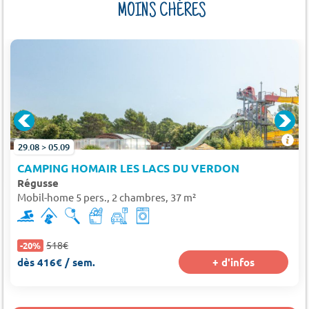
MOINS CHÈRES
29.08 > 05.09
CAMPING HOMAIR LES LACS DU VERDON
Régusse
Mobil-home 5 pers., 2 chambres, 37 m²
518€
-20%
dès 416€ / sem.
+ d'infos