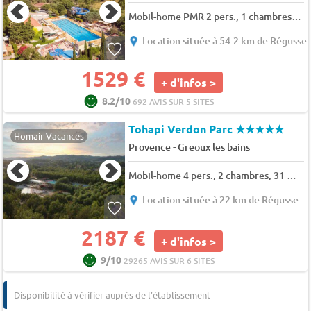
Mobil-home PMR 2 pers., 1 chambres, 31 m²
Location située à 54.2 km de Régusse
1529 €
+ d'infos >
8.2/10
692 AVIS SUR 5 SITES
Tohapi Verdon Parc
★★★★★
Homair Vacances
-
Provence
Greoux les bains
Mobil-home 4 pers., 2 chambres, 31 m² - 37 m²
Location située à 22 km de Régusse
2187 €
+ d'infos >
9/10
29265 AVIS SUR 6 SITES
Disponibilité à vérifier auprès de l'établissement