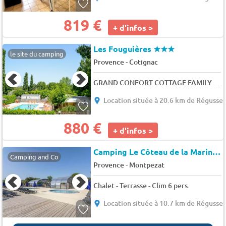
819 €
+ d'infos >
Les Fouguières
★★★
le site du camping
-
Provence
Cotignac
GRAND CONFORT COTTAGE FAMILY CLIMATISÉ 3 Chambres 6 pers.
Location située à 20.6 km de Régusse
880 €
+ d'infos >
Camping Le Côteau de la Marine
Camping and Co
-
Provence
Montpezat
Chalet - Terrasse - Clim 6 pers.
Location située à 10.7 km de Régusse