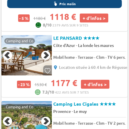
Prix malin
1118 €
+ d'infos >
- 5 %
1180 €
8/10
2379 AVIS SUR 9 SITES
LE PANSARD
★★★★
Camping and Co
-
Côte d'Azur
La londe les maures
Mobil home - Terrasse - Clim - TV 6 pers.
Location située à 60.4 km de Régusse
1177 €
+ d'infos >
- 23 %
1530 €
7.3/10
422 AVIS SUR 7 SITES
Camping Les Cigales
★★★★
Camping and Co
-
Provence
Le muy
Mobil home - Terrasse - Clim - TV 2 pers.