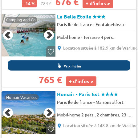
676 €
+ d'infos >
- 14 %
784 €
La Belle Etoile
★★★
Camping and Co
-
Paris Ile de france
Fontainebleau
Mobil home - Terrasse 4 pers.
Location située à 182.9 km de Warlinc
Prix malin
765 €
+ d'infos >
Homair - Paris Est
★★★★
Homair Vacances
-
Paris Ile de france
Maisons alfort
Mobil-home 2 pers., 2 chambres, 23 m² - 25 m²
Location située à 148.8 km de Warlinc