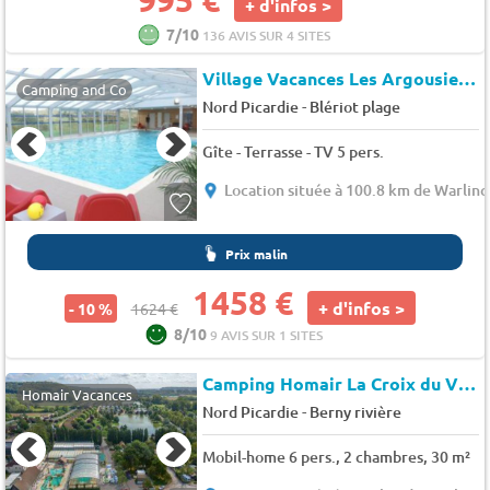
+ d'infos >
7/10
136 AVIS SUR 4 SITES
Village Vacances Les Argousiers
Camping and Co
-
Nord Picardie
Blériot plage
Gîte - Terrasse - TV 5 pers.
Location située à 100.8 km de Warlinc
Prix malin
1458 €
+ d'infos >
- 10 %
1624 €
8/10
9 AVIS SUR 1 SITES
Camping Homair La Croix du Vieux Pont
Homair Vacances
-
Nord Picardie
Berny rivière
Mobil-home 6 pers., 2 chambres, 30 m²