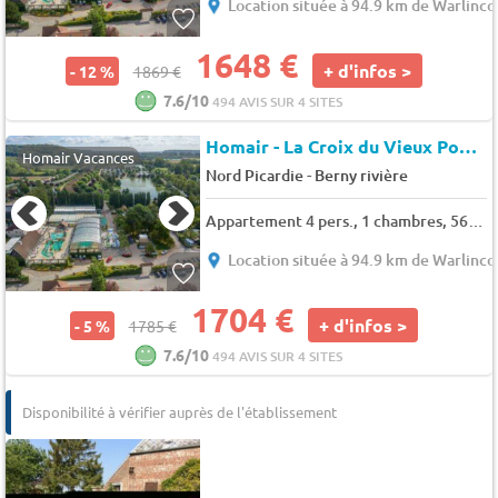
Location située à 94.9 km de Warlincou
1648 €
+ d'infos >
- 12 %
1869 €
7.6/10
494 AVIS SUR 4 SITES
Homair - La Croix du Vieux Pont
★
Homair Vacances
-
Nord Picardie
Berny rivière
Appartement 4 pers., 1 chambres, 56 m²
Location située à 94.9 km de Warlincou
1704 €
+ d'infos >
- 5 %
1785 €
7.6/10
494 AVIS SUR 4 SITES
Disponibilité à vérifier auprès de l'établissement