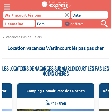
+
de filtres
Vacances Pas-de-Calais
Location vacances Warlincourt lès pas pas cher
LES LOCATIONS DE VACANCES SUR WARLINCOURT LÈS PAS LES
MOINS CHÈRES
etat
Camping Homair Parc des Roches
Rési
Saint chéron