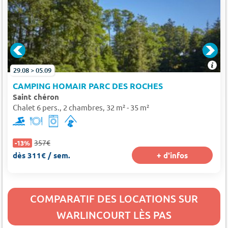
29.08 > 05.09
CAMPING HOMAIR PARC DES ROCHES
Saint chéron
Chalet 6 pers., 2 chambres, 32 m² - 35 m²
357€
-13%
dès 311€ / sem.
+ d'infos
COMPARATIF DES LOCATIONS SUR
WARLINCOURT LÈS PAS