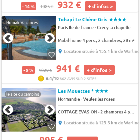
932 €
+ d'infos >
- 14 %
1085 €
Tohapi Le Chêne Gris
★★★★
Homair Vacances
-
Paris Ile de france
Crecy la chapelle
Mobil-home 4 pers., 2 chambres, 28 m²
Location située à 155.1 km de Warlinc
941 €
+ d'infos >
- 9 %
1029 €
6.4/10
862 AVIS SUR 2 SITES
Les Mouettes *
★★★
le site du camping
-
Normandie
Veules les roses
COTTAGE EVASION - 2 chambres 4 pers.
Location située à 125.5 km de Warlinc
995 €