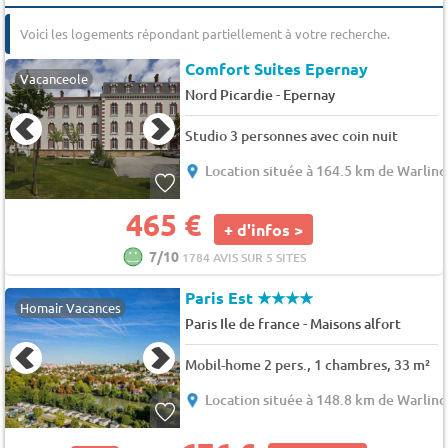
Voici les logements répondant partiellement à votre recherche.
Comfort Suites Epernay
Vacanceole
-
Nord Picardie
Epernay
Studio 3 personnes avec coin nuit
Location située à 164.5 km de Warlinc
465 €
+ d'infos >
7/10
1784 AVIS SUR 5 SITES
Paris Est
★★★★
Homair Vacances
-
Paris Ile de france
Maisons alfort
Mobil-home 2 pers., 1 chambres, 33 m²
Location située à 148.8 km de Warlinc