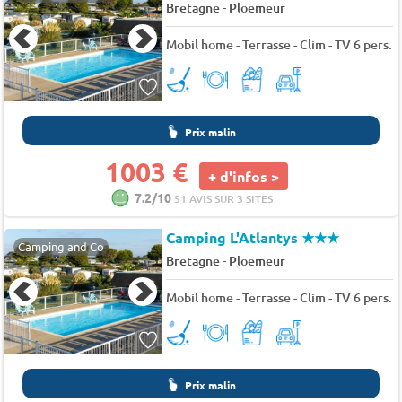
-
Bretagne
Ploemeur
Mobil home - Terrasse - Clim - TV 6 pers.
Prix malin
1003 €
+ d'infos >
7.2/10
51 AVIS SUR 3 SITES
Camping L'Atlantys
★★★
Camping and Co
-
Bretagne
Ploemeur
Mobil home - Terrasse - Clim - TV 6 pers.
Prix malin