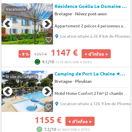
Résidence Goélia Le Domaine de Pont-Aven
Vacanceole
-
Bretagne
Névez pont-aven
Appartement 2 pièces 4 personnes avec balcon ou terrasse
Location située à 26.8 km de Ploemeu
1147 €
+ d'infos >
- 9 %
1257 €
9.1/10
1518 AVIS SUR 4 SITES
Camping de Port La Chaîne
★★★★
le site du camping
-
Bretagne
Pleubian
Mobil Home Confort 27m² (2 chambres) PMR + terrasse + TV 4 pers.
Location située à 126.9 km de Ploeme
1155 €
+ d'infos >
7.2/10
42 AVIS SUR 6 SITES