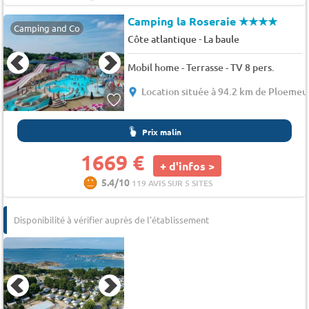
Camping la Roseraie
★★★★
Camping and Co
-
Côte atlantique
La baule
Mobil home - Terrasse - TV 8 pers.
Location située à 94.2 km de Ploemeu
Prix malin
1669 €
+ d'infos >
5.4/10
119 AVIS SUR 5 SITES
Disponibilité à vérifier auprès de l'établissement