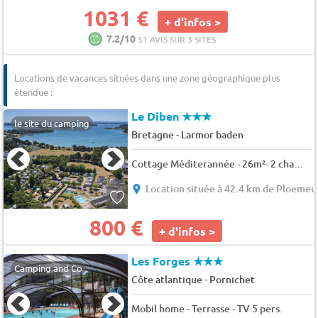
1031 €
+ d'infos >
7.2/10
51 AVIS SUR 3 SITES
Locations de vacances situées dans une zone géographique plus
étendue :
Le Diben
★★★
le site du camping
-
Bretagne
Larmor baden
Cottage Méditerannée - 26m²- 2 chambres + terrasse 4 pers.
Location située à 42.4 km de Ploemeu
800 €
+ d'infos >
Les Forges
★★★
Camping and Co
-
Côte atlantique
Pornichet
Mobil home - Terrasse - TV 5 pers.