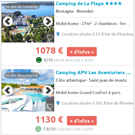
Camping de La Plage
★★★★
le site du camping
-
Bretagne
Benodet
Mobil-home - 27m² - 2 chambres - Terrasse - 4 pers.
Location située à 51.8 km de Ploemeu
1078 €
+ d'infos >
9/10
29024 AVIS SUR 6 SITES
Camping APV Les Aventuriers de La Calypso (15379)
le site du camping
-
Côte atlantique
Saint jean de monts
Mobil-home Grand Confort 6 pers.
Location située à 142.8 km de Ploeme
1130 €
+ d'infos >
7.9/10
1224 AVIS SUR 4 SITES