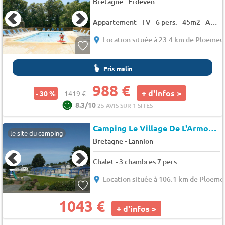
-
Bretagne
Erdeven
Appartement - TV - 6 pers. - 45m2 - Animaux admis
Location située à 23.4 km de Ploemeu
Prix malin
988 €
+ d'infos >
- 30 %
1419 €
8.3/10
25 AVIS SUR 1 SITES
Camping Le Village De L'Armorique
le site du camping
-
Bretagne
Lannion
Chalet - 3 chambres 7 pers.
Location située à 106.1 km de Ploeme
1043 €
+ d'infos >