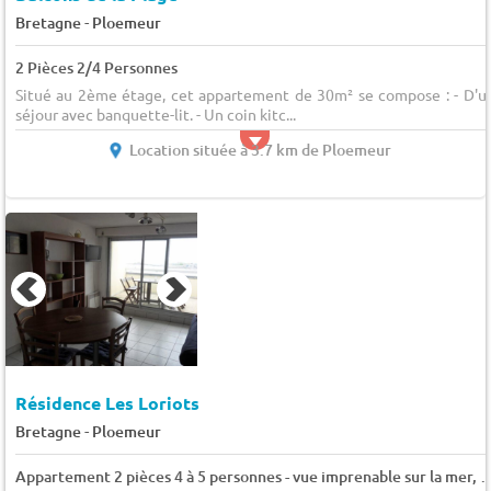
-
Bretagne
Ploemeur
2 Pièces 2/4 Personnes
Situé au 2ème étage, cet appartement de 30m² se compose : - D'u
séjour avec banquette-lit. - Un coin kitc...
Location située à 3.7 km de Ploemeur
Résidence Les Loriots
-
Bretagne
Ploemeur
Appartement 2 pièces 4 à 5 personnes - vue imprenable sur la mer, belle terrasse - 5 p