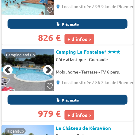
Location située à 99.9 km de Ploemeu
Prix malin
826 €
+ d'infos >
Camping La Fontaine*
★★★
Camping and Co
-
Côte atlantique
Guerande
Mobil home - Terrasse - TV 6 pers.
Location située à 86.2 km de Ploemeu
Prix malin
979 €
+ d'infos >
Le Château de Kéravéon
TripandCo