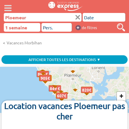
+
de filtres
Vacances Morbihan
AFFICHER TOUTES LES DESTINATIONS ▼
866 €
905 €
905€
905€
905€
849 €
820€
820€
+
607€
607€
Location vacances Ploemeur pas
−
cher