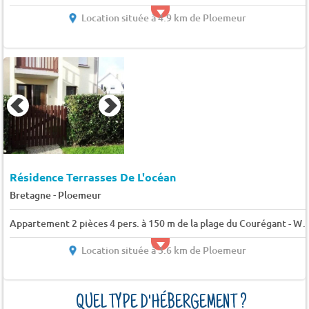
Location située à 4.9 km de Ploemeur
Résidence Terrasses De L'océan
-
Bretagne
Ploemeur
Appartement 2 pièces 4 pers. à 150 m de la plage du Courégant - WIFI, parking - 4 pe
Location située à 3.6 km de Ploemeur
QUEL TYPE D'HÉBERGEMENT ?