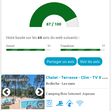
87
/
100
Note basée sur les
68
avis du web suivants :
Zoover
51
Tripadvisor
17
Partager un avis
Voir les avis
C
halet - Terrasse - Clim - TV 8 pers.
Camping and Co
-
Ardèche
Les vans
Camping Bois Simonet Joyeuse