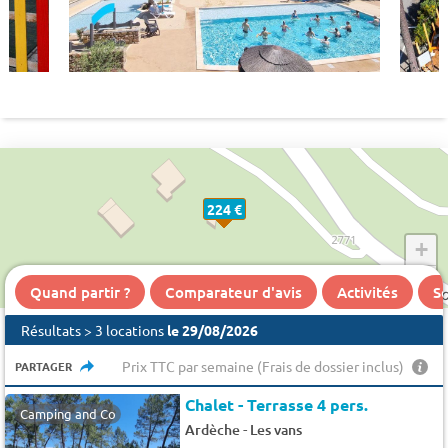
224 €
+
−
Quand partir ?
Comparateur d'avis
Activités
Se
Résultats > 3 locations
le 29/08/2026
Prix TTC par semaine (Frais de dossier inclus)
PARTAGER
Chalet - Terrasse 4 pers.
Camping and Co
-
Ardèche
Les vans