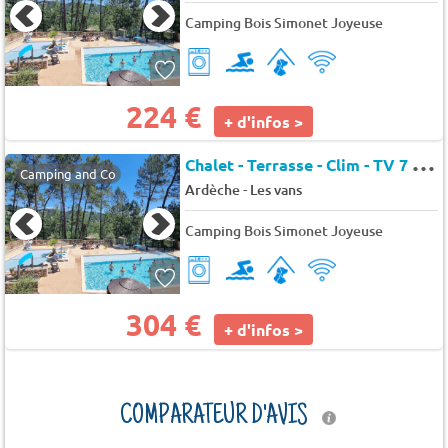
Camping Bois Simonet Joyeuse
224 €
+ d'infos >
C
halet - Terrasse - Clim - TV 7 pers.
Camping and Co
-
Ardèche
Les vans
Camping Bois Simonet Joyeuse
304 €
+ d'infos >
COMPARATEUR D'AVIS