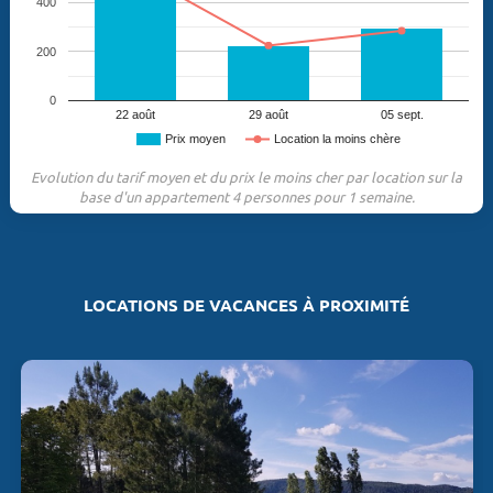
400
200
0
22 août
29 août
05 sept.
Prix moyen
Location la moins chère
Evolution du tarif moyen et du prix le moins cher par location sur la
base d'un appartement 4 personnes pour 1 semaine.
LOCATIONS DE VACANCES À PROXIMITÉ