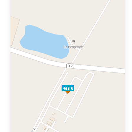
463 €