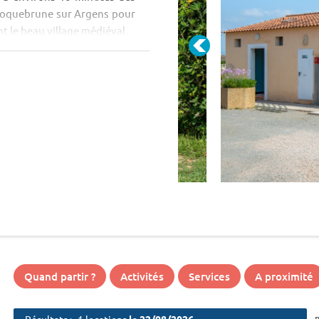
à Roquebrune sur Argens pour
t le beau village médiéval.
Quand partir ?
Activités
Services
A proximité