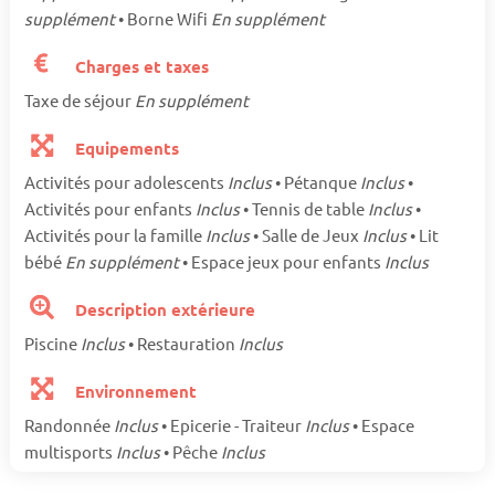
supplément
• Borne Wifi
En supplément
Charges et taxes
Taxe de séjour
En supplément
Equipements
Activités pour adolescents
Inclus
• Pétanque
Inclus
•
Activités pour enfants
Inclus
• Tennis de table
Inclus
•
Activités pour la famille
Inclus
• Salle de Jeux
Inclus
• Lit
bébé
En supplément
• Espace jeux pour enfants
Inclus
Description extérieure
Piscine
Inclus
• Restauration
Inclus
Environnement
Randonnée
Inclus
• Epicerie - Traiteur
Inclus
• Espace
multisports
Inclus
• Pêche
Inclus