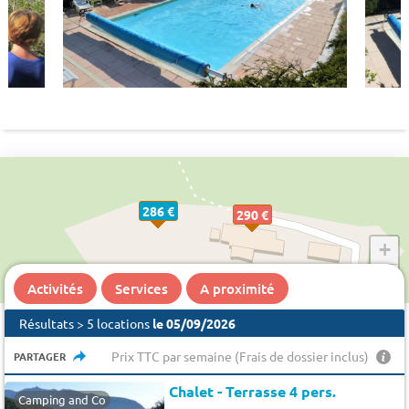
286 €
290 €
+
−
Activités
Services
A proximité
Résultats > 5 locations
le 05/09/2026
Prix TTC par semaine (Frais de dossier inclus)
PARTAGER
Chalet - Terrasse 4 pers.
Camping and Co