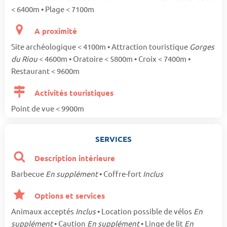
< 6400m • Plage < 7100m
A proximité
Site archéologique < 4100m • Attraction touristique
Gorges
du Riou
< 4600m • Oratoire < 5800m • Croix < 7400m •
Restaurant < 9600m
Activités touristiques
Point de vue < 9900m
SERVICES
Description intérieure
Barbecue
En supplément
• Coffre-fort
Inclus
Options et services
Animaux acceptés
Inclus
• Location possible de vélos
En
supplément
• Caution
En supplément
• Linge de lit
En