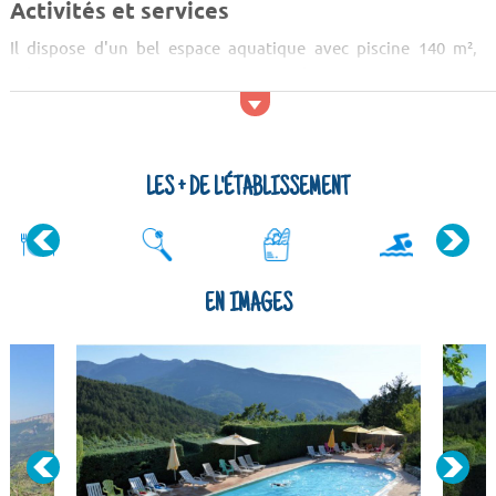
Activités et services
Il dispose d'un bel espace aquatique avec piscine 140 m²,
toboggan et pataugeoire. Pour vous divertir, vous trouverez
un terrain multisports, un terrain de volley-ball, de basket, de
pétanque, de ping-pong... Partez faire des randonnées
pédestres aux alentours du camping en famille ou entre amis.
Les équipés du camping organisent toutes les semaines des
LES + DE L'ÉTABLISSEMENT
to...
EN IMAGES