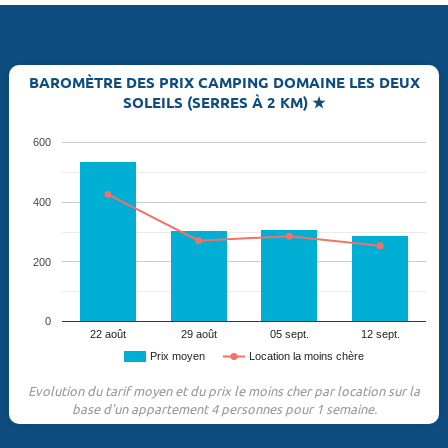
BAROMÈTRE DES PRIX CAMPING DOMAINE LES DEUX
SOLEILS (SERRES À 2 KM) ★
600
400
200
0
22 août
29 août
05 sept.
12 sept.
Prix moyen
Location la moins chère
Evolution du tarif moyen et du prix le moins cher par location sur la
base d'un appartement 4 personnes pour 1 semaine.