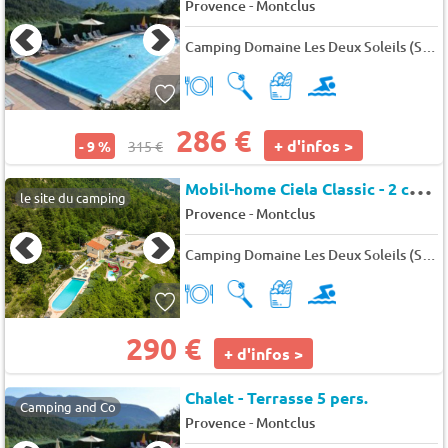
-
Provence
Montclus
Camping Domaine Les Deux Soleils (Serres à 2 km)
286 €
+ d'infos >
- 9 %
315 €
M
obil-home Ciela Classic - 2 chambres 4 pers.
le site du camping
-
Provence
Montclus
Camping Domaine Les Deux Soleils (Serres à 2 km)
290 €
+ d'infos >
Chalet - Terrasse 5 pers.
Camping and Co
-
Provence
Montclus