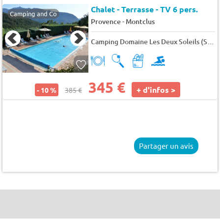
Chalet - Terrasse - TV 6 pers.
Camping and Co
-
Provence
Montclus
Camping Domaine Les Deux Soleils (Serres à 2 km)
345 €
+ d'infos >
- 10 %
385 €
Partager un avis