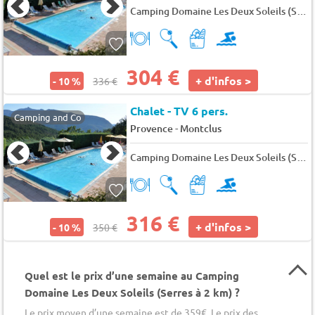
Camping Domaine Les Deux Soleils (Serres à 2 km)
304 €
+ d'infos >
- 10 %
336 €
Chalet - TV 6 pers.
Camping and Co
-
Provence
Montclus
Camping Domaine Les Deux Soleils (Serres à 2 km)
316 €
+ d'infos >
- 10 %
350 €
Quel est le prix d’une semaine au Camping
Domaine Les Deux Soleils (Serres à 2 km) ?
Le prix moyen d’une semaine est de 359€. Le prix des