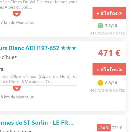
 Les Cimes Du Val D'allos et laissez-vous
es Alpes du Sud....
+ d'infos >
1.7 km de Montclus
7.2/10
347 AVIS SUR 7 SITES
urs Blanc ADH197-652
★★★
471 €
e d'huez
s.
+ d'infos >
 de L'Alpe d'Huez (Alpes du Nord) et
ence Pierre & Vacances L'O...
6.8/10
460 AVIS SUR 6 SITES
0.8 km de Montclus
Appartement Fermes de ST Sorlin - LE FREZZIA N°108 - 2P4
★★
- 24 %
739 €
t sorlin d'arves