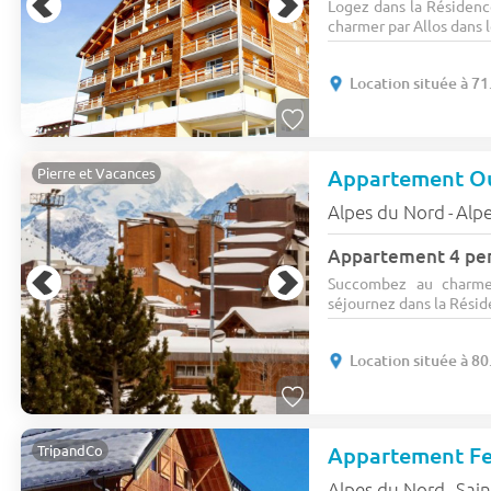
Logez dans la Résidence
charmer par Allos dans l
Location située à 7
Appartement O
Pierre et Vacances
Alpes du Nord
Alp
-
Appartement 4 per
Succombez au charme
séjournez dans la Résid
Location située à 8
TripandCo
Alpes du Nord
Sain
-