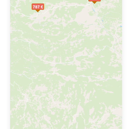
787 €