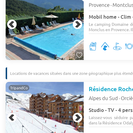
Provence
Montclu
-
Mobil home - Clim 
Le camping Domaine des
Monclus en Provence. Il 
Locations de vacances situées dans une zone géographique plus étend
Résidence Roch
TripandCo
Alpes du Sud
Orciè
-
Studio - TV - 4 pe
Laissez-vous séduire p
dans la Résidence Odaly