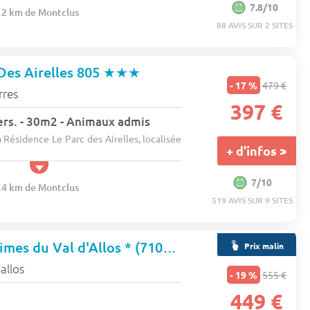
7.8/10
9.2 km de Montclus
88 AVIS SUR 2 SITES
Des Airelles 805
★★★
- 17 %
479 €
rres
397 €
ers. - 30m2 - Animaux admis
 Résidence Le Parc des Airelles, localisée
+ d'infos >
7/10
9.4 km de Montclus
519 AVIS SUR 9 SITES
Résidence Les Cimes du Val d'Allos * (710194)
★★★
Prix malin
'allos
- 19 %
555 €
449 €