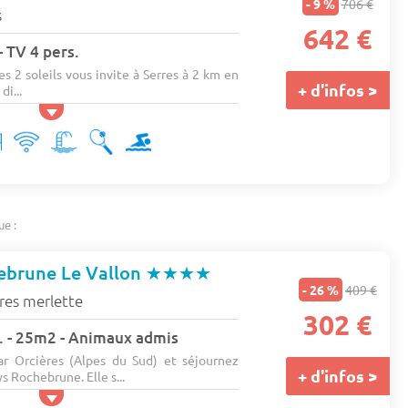
- 9 %
706 €
s
642 €
- TV 4 pers.
 2 soleils vous invite à Serres à 2 km en
+ d'infos >
di...
ue :
ebrune Le Vallon
★★★★
- 26 %
409 €
res merlette
302 €
rs. - 25m2 - Animaux admis
ar Orcières (Alpes du Sud) et séjournez
+ d'infos >
s Rochebrune. Elle s...