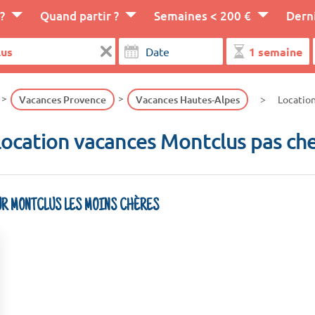
?
Quand partir ?
Semaines < 200 €
Dern
Vacances Provence
Vacances Hautes-Alpes
Locatio
ocation vacances Montclus pas ch
UR MONTCLUS LES MOINS CHÈRES