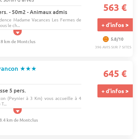
563 €
ers. - 50m2 - Animaux admis
sidence Madame Vacances Les Fermes de
+ d'infos >
us le ch...
5.8/10
8.8 km de Montclus
396 AVIS SUR 7 SITES
vancon
★★★
645 €
sse 5 pers.
+ d'infos >
on (Peynier à 3 Km) vous accueille à 4
T...
08.4 km de Montclus