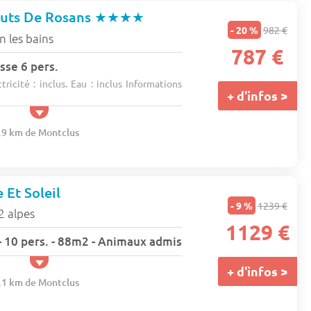
uts De Rosans
★★★★
- 20 %
982 €
 les bains
787 €
sse 6 pers.
ricité : inclus. Eau : inclus Informations
+ d'infos >
7.9 km de Montclus
 Et Soleil
- 9 %
1239 €
2 alpes
1129 €
 10 pers. - 88m2 - Animaux admis
+ d'infos >
5.1 km de Montclus