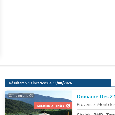
Résultats > 13 locations
le 22/08/2026
Domaine Des 2 
Camping and Co
Provence
Montclu
-
Location la - chère
Chalet - PMR - Terr