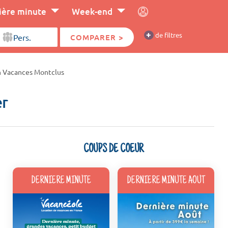
ière minute
Week-end
+
de filtres
COMPARER >
n Vacances Montclus
er
COUPS DE COEUR
DERNIERE MINUTE
DERNIERE MINUTE AOUT