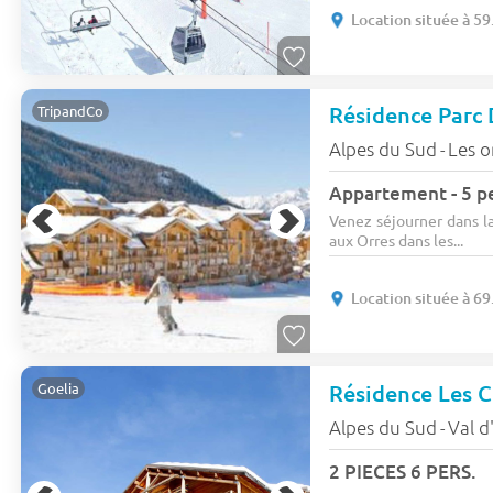
Location située à 5
Résidence Parc 
TripandCo
Alpes du Sud
Les o
-
Appartement - 5 p
Venez séjourner dans la
aux Orres dans les...
Location située à 6
Goelia
Alpes du Sud
Val d
-
2 PIECES 6 PERS.