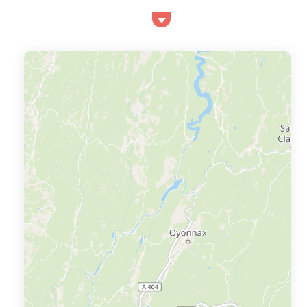
Montclus, un des plus beaux villages de
France
Quelles sont les activités à faire à Montclus ? Montclus
est classé comme l'un des plus beaux villages de France
notamment grâce &a...