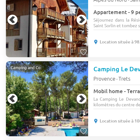
Appartement - 9 p
Séjournez dans la Ré
Saint Sorlin et tombez so
Location située à 9
Camping Le De
Camping and Co
Provence
Trets
-
Mobil home - Terra
La Camping Le Devanc
kilomètres du centre de 
Location située à 1