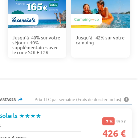
Jusqu'à -40% sur votre
Jusqu'à - 42% sur votre
séjour + 10%
camping
supplémentaires avec
le code SOLEIL26
Prix TTC par semaine (Frais de dossier inclus)
PARTAGER
Soleils
★★★★
- 7 %
459 €
s
426 €
asse 4 pers.