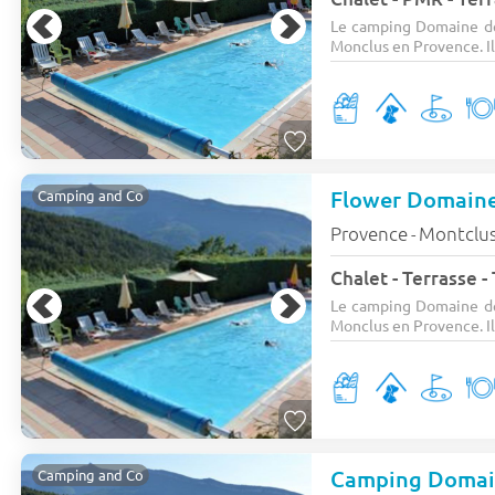
Le camping Domaine des
Monclus en Provence. Il 
Flower Domaine 
Camping and Co
Provence
Montclu
-
Chalet - Terrasse -
Le camping Domaine des
Monclus en Provence. Il 
Camping and Co