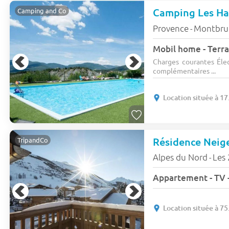
Camping Les Ha
Camping and Co
Provence
Montbrun
-
Mobil home - Terra
Charges courantes Élect
complémentaires ...
Location située à 1
Résidence Neige
TripandCo
Alpes du Nord
Les 
-
Appartement - TV -
Location située à 7