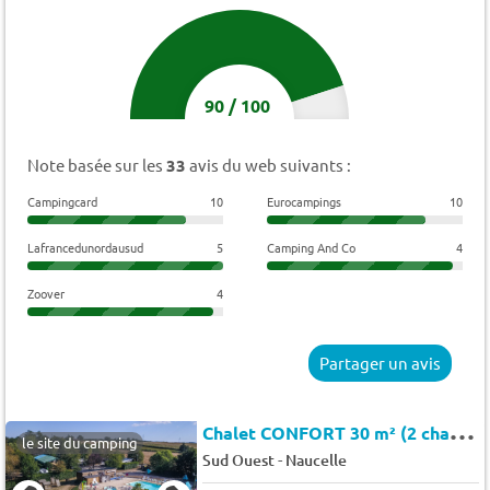
90
/
100
Note basée sur les
33
avis du web suivants :
Campingcard
10
Eurocampings
10
Lafrancedunordausud
5
Camping And Co
4
Zoover
4
Partager un avis
C
halet CONFORT 30 m² (2 chambres) 4 pers.
le site du camping
-
Sud Ouest
Naucelle