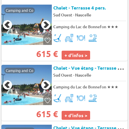
Chalet - Terrasse 4 pers.
Camping and Co
-
Sud Ouest
Naucelle
Camping du Lac de Bonnefon
★★★
615 €
+ d'infos >
C
halet - Vue étang - Terrasse 5 pers.
Camping and Co
-
Sud Ouest
Naucelle
Camping du Lac de Bonnefon
★★★
615 €
+ d'infos >
C
halet - Vue étang - Terrasse 8 pers.