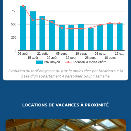
750
500
250
0
08 août
22 août
05 sept.
19 sept.
03 octo.
17 o…
15 août
29 août
12 sept.
26 sept.
10 octo.
Prix moyen
Location la moins chère
Evolution du tarif moyen et du prix le moins cher par location sur la
base d'un appartement 4 personnes pour 1 semaine.
LOCATIONS DE VACANCES À PROXIMITÉ