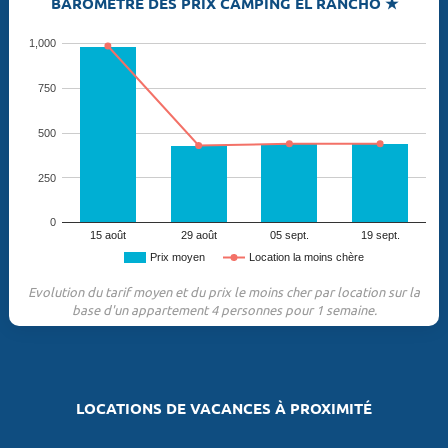
BAROMÈTRE DES PRIX CAMPING EL RANCHO ★
1,000
750
500
250
0
15 août
29 août
05 sept.
19 sept.
Prix moyen
Location la moins chère
Evolution du tarif moyen et du prix le moins cher par location sur la
base d'un appartement 4 personnes pour 1 semaine.
LOCATIONS DE VACANCES À PROXIMITÉ