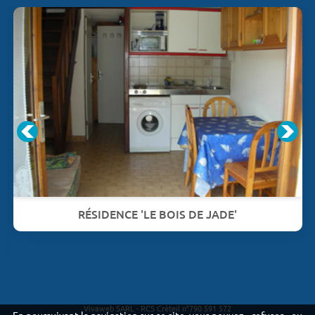
RÉSIDENCE 'LE BOIS DE JADE'
Vivaweb SARL - RCS Créteil n°790 591 572