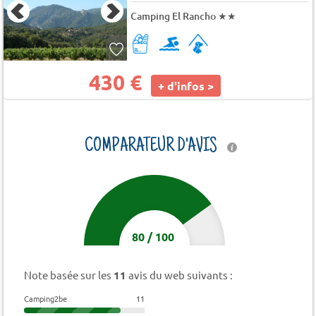
Camping El Rancho
★★
430 €
+ d'infos >
COMPARATEUR D'AVIS
80
/
100
Note basée sur les
11
avis du web suivants :
Camping2be
11