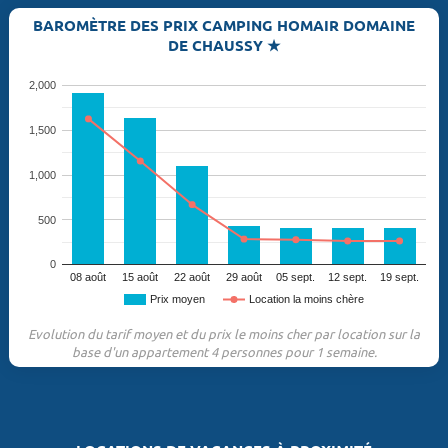
BAROMÈTRE DES PRIX CAMPING HOMAIR DOMAINE
DE CHAUSSY ★
2,000
1,500
1,000
500
0
08 août
15 août
22 août
29 août
05 sept.
12 sept.
19 sept.
Prix moyen
Location la moins chère
Evolution du tarif moyen et du prix le moins cher par location sur la
base d'un appartement 4 personnes pour 1 semaine.