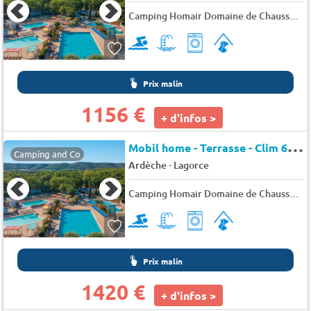
Camping Homair Domaine de Chaussy
★
Prix malin
1156 €
+ d'infos >
M
obil home - Terrasse - Clim 6 pers.
Camping and Co
-
Ardèche
Lagorce
Camping Homair Domaine de Chaussy
★
Prix malin
1420 €
+ d'infos >