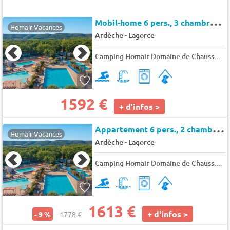
M
obil-home 6 pers., 3 chambres, 32 m² - 33 m²
Homair Vacances
-
Ardèche
Lagorce
Camping Homair Domaine de Chaussy
★
1592 €
+ d'infos >
A
ppartement 6 pers., 2 chambres, null m²
Homair Vacances
-
Ardèche
Lagorce
Camping Homair Domaine de Chaussy
★
1613 €
+ d'infos >
- 9 %
1778 €