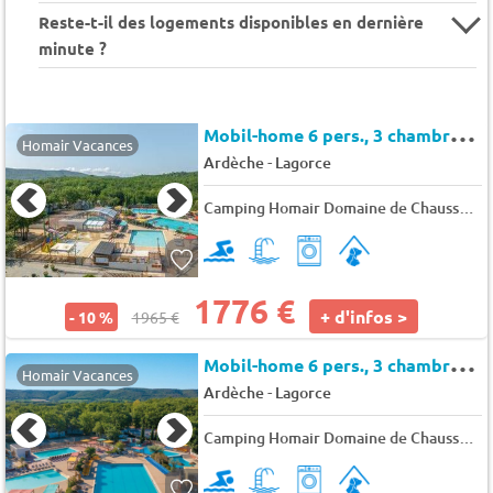
Reste-t-il des logements disponibles en dernière
minute ?
M
obil-home 6 pers., 3 chambres, 31 m² - 43 m²
Homair Vacances
-
Ardèche
Lagorce
Camping Homair Domaine de Chaussy
★
1776 €
+ d'infos >
- 10 %
1965 €
M
obil-home 6 pers., 3 chambres, 36 m²
Homair Vacances
-
Ardèche
Lagorce
Camping Homair Domaine de Chaussy
★