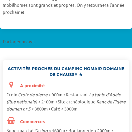
mobilhomes sont grands et propres. On y retournera l'année
prochaine!
Partager un avis
ACTIVITÉS PROCHES DU CAMPING HOMAIR DOMAINE
DE CHAUSSY ★
A proximité
Croix
Croix de pierre
< 900m • Restaurant
La table d'Adèle
(Rue nationale)
< 2100m • Site archéologique
Ranc de Figère
dolmen nr 5
< 3800m • Café < 3900m
Commerces
Supermarché
Casino
< 1600m • Boulangerie < 2000m •