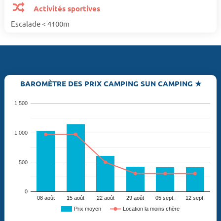
Activités sportives
Escalade < 4100m
BAROMÈTRE DES PRIX CAMPING SUN CAMPING ★
1,500
1,000
500
0
08 août
15 août
22 août
29 août
05 sept.
12 sept.
Prix moyen
Location la moins chère