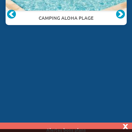
CAMPING ALOHA PLAGE
x
Alertes bons plans
Vivaweb SARL - RCS Créteil n°790 591 572