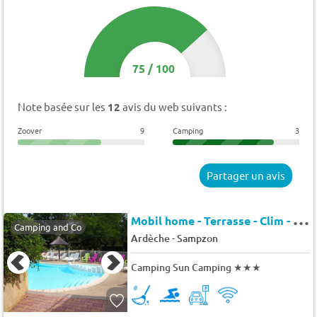
75
/
100
Note basée sur les
12
avis du web suivants :
Zoover
9
Camping
3
Partager un avis
M
obil home - Terrasse - Clim - TV 6 pers.
Camping and Co
-
Ardèche
Sampzon
Camping Sun Camping
★★★