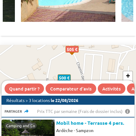
505 €
+
500 €
−
Quand partir ?
Comparateur d'avis
Activités
A 
Résultats > 3 locations
le 22/08/2026
Prix TTC par semaine (Frais de dossier inclus)
PARTAGER
Mobil home - Terrasse 4 pers.
Camping and Co
-
Ardèche
Sampzon