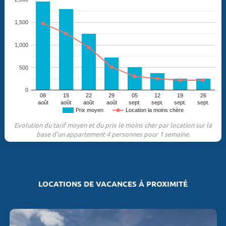
1,500
1,000
500
0
08
15
22
29
05
12
19
26
août
août
août
août
sept.
sept.
sept.
sept.
Prix moyen
Location la moins chère
Evolution du tarif moyen et du prix le moins cher par location sur la
base d'un appartement 4 personnes pour 1 semaine.
LOCATIONS DE VACANCES À PROXIMITÉ