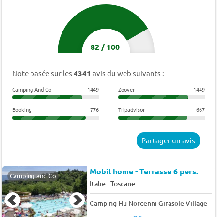
82
/
100
Note basée sur les
4341
avis du web suivants :
Camping And Co
1449
Zoover
1449
Booking
776
Tripadvisor
667
Partager un avis
Mobil home - Terrasse 6 pers.
Camping and Co
-
Italie
Toscane
Camping Hu Norcenni Girasole Village