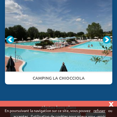
CAMPING LA CHIOCCIOLA
x
Alertes bons plans
Vivaweb SARL - RCS Créteil n°790 591 572
En poursuivant la navigation sur ce site, vous pouvez
refuser
ou
"
accepter
l'utilisation de cookies pour mieux vous servir.