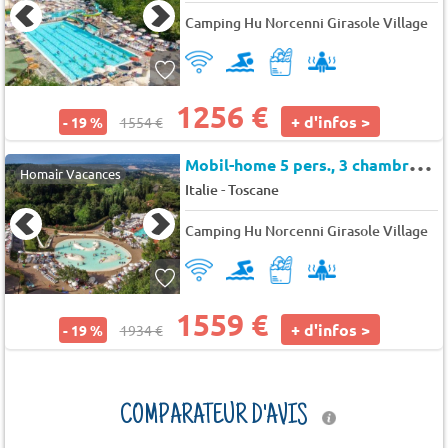
Camping Hu Norcenni Girasole Village
1256 €
+ d'infos >
- 19 %
1554 €
M
obil-home 5 pers., 3 chambres, 34 m²
Homair Vacances
-
Italie
Toscane
Camping Hu Norcenni Girasole Village
1559 €
+ d'infos >
- 19 %
1934 €
COMPARATEUR D'AVIS