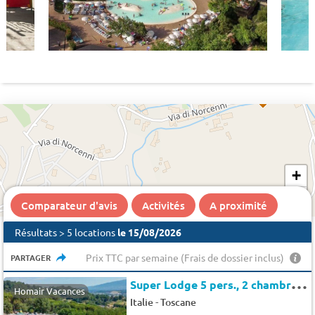
1256 €
+
−
1864 €
Comparateur d'avis
Activités
A proximité
Résultats > 5 locations
le 15/08/2026
Prix TTC par semaine (Frais de dossier inclus)
PARTAGER
S
uper Lodge 5 pers., 2 chambres, 28 m²
Homair Vacances
-
Italie
Toscane