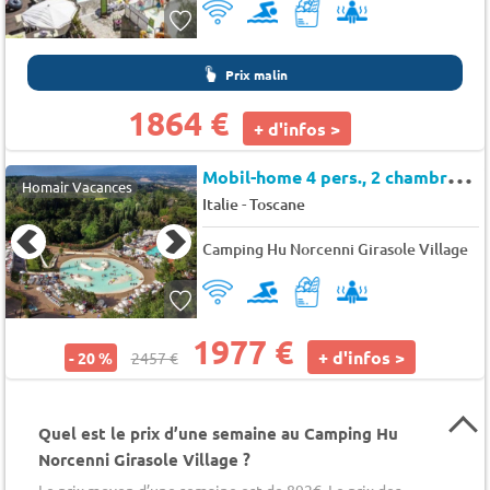
Prix malin
1864 €
+ d'infos >
M
obil-home 4 pers., 2 chambres, 34 m²
Homair Vacances
-
Italie
Toscane
Camping Hu Norcenni Girasole Village
1977 €
+ d'infos >
- 20 %
2457 €
Quel est le prix d’une semaine au Camping Hu
Norcenni Girasole Village ?
Le prix moyen d’une semaine est de 892€. Le prix des