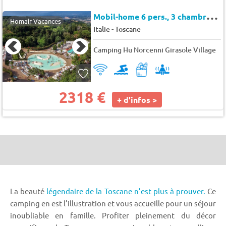
M
obil-home 6 pers., 3 chambres, 35 m²
Homair Vacances
-
Italie
Toscane
Camping Hu Norcenni Girasole Village
2318 €
+ d'infos >
La beauté
légendaire de la Toscane n’est plus à prouver.
Ce
camping en est l’illustration et vous accueille pour un séjour
inoubliable en famille. Profiter pleinement du décor