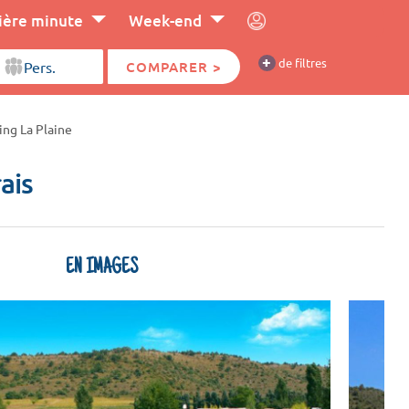
ière minute
Week-end
+
de filtres
COMPARER >
ng La Plaine
ais
EN IMAGES