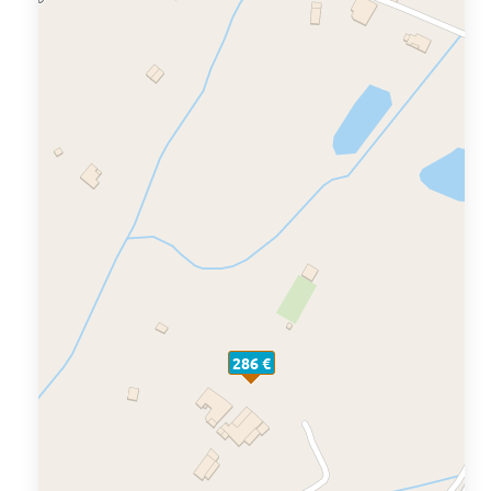
286 €