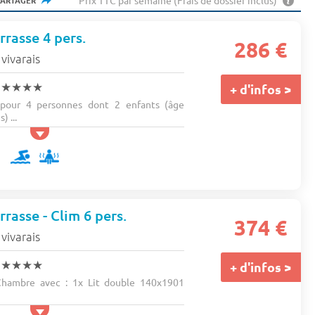
Prix TTC par semaine (Frais de dossier inclus)
PARTAGER
rrasse 4 pers.
286 €
vivarais
e
★★★★
+ d'infos >
pour 4 personnes dont 2 enfants (âge
 ...
rasse - Clim 6 pers.
374 €
vivarais
e
★★★★
+ d'infos >
hambre avec : 1x Lit double 140x1901