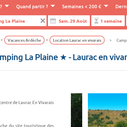
?
Quand partir ?
Semaines < 200 €
Dern
Vacances Ardèche
Location Laurac en vivarais
Campi
mping La Plaine ★
- Laurac en vivar
centre de Laurac En Vivarais
che du site touristique des