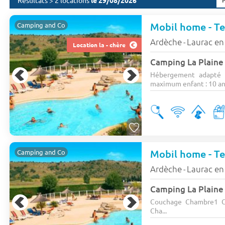
Résultats > 2 locations
le 29/08/2026
Mobil home - Te
Camping and Co
Ardèche
Laurac en 
-
Location la - chère
Camping La Plain
Hébergement adapté 
maximum enfant : 10 ans)
Mobil home - Ter
Camping and Co
Ardèche
Laurac en 
-
Camping La Plain
Couchage Chambre1 C
Cha...