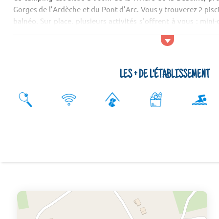
Gorges de l’Ardèche et du Pont d’Arc. Vous y trouverez 2 pis
balnéo. Sur place, plusieurs activités s'offrent à vous : mini-g
basket, jeu de boules, jeux d’enfants, s...
LES + DE L'ÉTABLISSEMENT