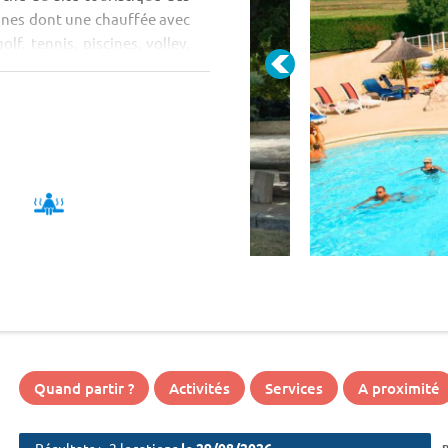
cines dont une chauffée avec
olf, tennis, piscines, volley,
Quand partir ?
Activités
Services
A proximité