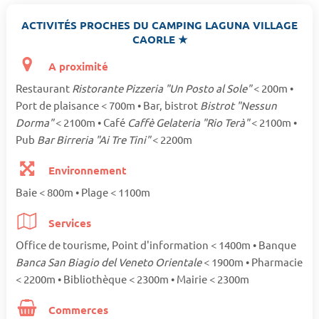
ACTIVITÉS PROCHES DU CAMPING LAGUNA VILLAGE
CAORLE ★
A proximité
Restaurant
Ristorante Pizzeria "Un Posto al Sole"
< 200m •
Port de plaisance < 700m • Bar, bistrot
Bistrot "Nessun
Dorma"
< 2100m • Café
Caffè Gelateria "Rio Terà"
< 2100m •
Pub
Bar Birreria "Ai Tre Tini"
< 2200m
Environnement
Baie < 800m • Plage < 1100m
Services
Office de tourisme, Point d'information < 1400m • Banque
Banca San Biagio del Veneto Orientale
< 1900m • Pharmacie
< 2200m • Bibliothèque < 2300m • Mairie < 2300m
Commerces