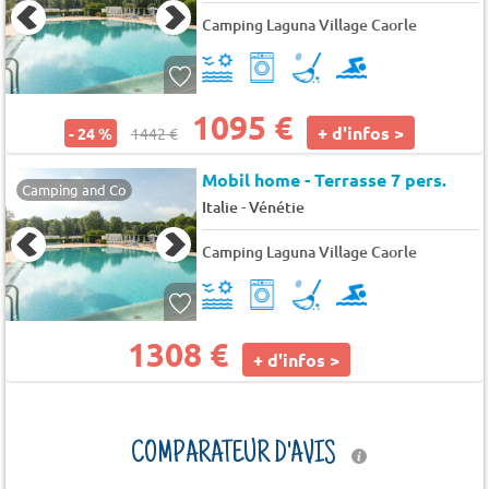
Camping Laguna Village Caorle
1095 €
+ d'infos >
- 24 %
1442 €
Mobil home - Terrasse 7 pers.
Camping and Co
-
Italie
Vénétie
Camping Laguna Village Caorle
1308 €
+ d'infos >
COMPARATEUR D'AVIS