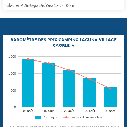
Glacier
A Botega del Geato
< 2100m
BAROMÈTRE DES PRIX CAMPING LAGUNA VILLAGE
CAORLE ★
1,500
1,000
500
0
08 août
15 août
22 août
29 août
05 sept.
Prix moyen
Location la moins chère
Evolution du tarif moyen et du prix le moins cher par location sur la