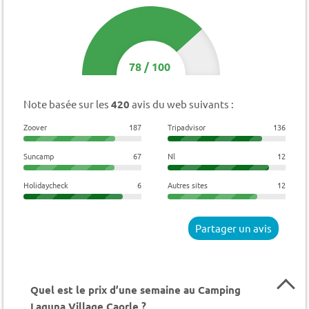
78
/
100
Note basée sur les
420
avis du web suivants :
Zoover
187
Tripadvisor
136
Suncamp
67
Nl
12
Holidaycheck
6
Autres sites
12
Partager un avis
Quel est le prix d’une semaine au Camping
Laguna Village Caorle ?