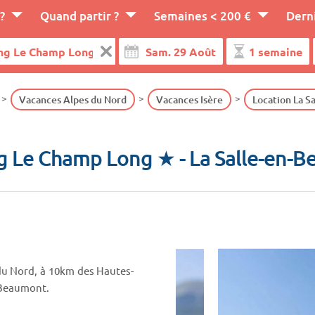
?
Quand partir ?
Semaines < 200 €
Dern
Vacances Alpes du Nord
Vacances Isère
Location La S
g Le Champ Long ★
- La Salle-en-
du Nord, à 10km des Hautes-
-Beaumont.