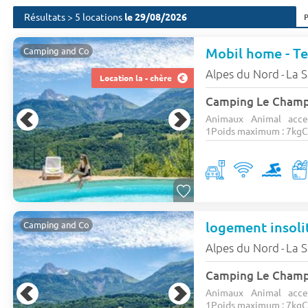
Résultats > 5 locations
le 29/08/2026
Mobil home - Te
Camping and Co
Alpes du Nord
La 
-
Location la - chère
Camping Le Cham
Animaux Animal acce
1Poids maximum : 7kgCa
logement insolit
Camping and Co
Alpes du Nord
La 
-
Camping Le Cham
Animaux Animal acce
1Poids maximum : 7kgCa