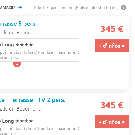
Prix TTC par semaine (Frais de dossier inclus)
PARTAGER
rrasse 5 pers.
345 €
Salle-en-Beaumont
p Long
★★★★
+ d'infos >
pté inclus (chien)Nombre maximum :
rnet de...
e - Terrasse - TV 2 pers.
345 €
Salle-en-Beaumont
p Long
★★★★
+ d'infos >
pté inclus (chien)Nombre maximum :
rnet de...