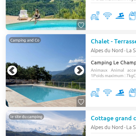
Chalet - Terrass
Camping and Co
Alpes du Nord
La 
-
Camping Le Cham
Animaux Animal acce
1Poids maximum : 7kgCa
Cottage grand c
le site du camping
Alpes du Nord
La 
-