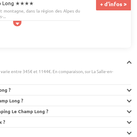
p Long
★★★★
+ d'infos >
t montagne, dans la région des Alpes du
-...
?
arie entre 345€ et 1144€. En comparaison, sur La Salle-en-
ong ?
amp Long ?
amping Le Champ Long ?
x ?