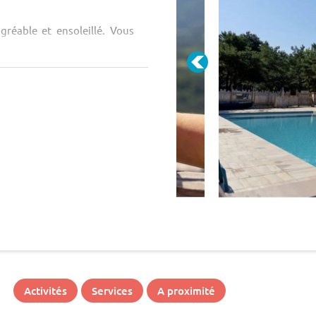
gréable et ensoleillé. Vous
Activités
Services
A proximité