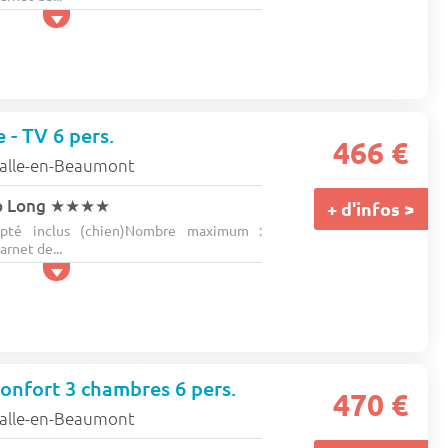
e - TV 6 pers.
466 €
Salle-en-Beaumont
p Long
★★★★
+ d'infos >
pté inclus (chien)Nombre maximum :
rnet de...
onfort 3 chambres 6 pers.
470 €
Salle-en-Beaumont