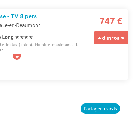
se - TV 8 pers.
747 €
Salle-en-Beaumont
p Long
★★★★
+ d'infos >
té inclus (chien). Nombre maximum : 1.
...
Partager un avis