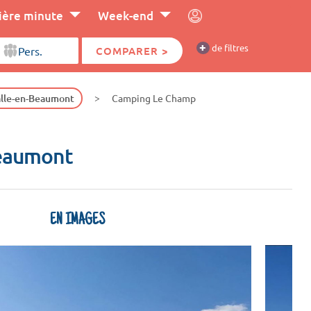
ière minute
Week-end
+
de filtres
COMPARER >
alle-en-Beaumont
Camping Le Champ
Beaumont
EN IMAGES