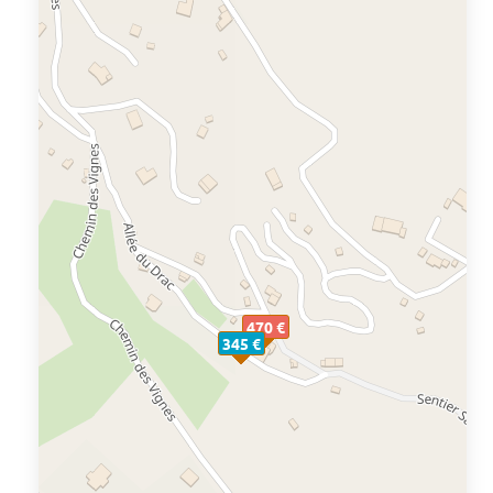
470 €
345 €