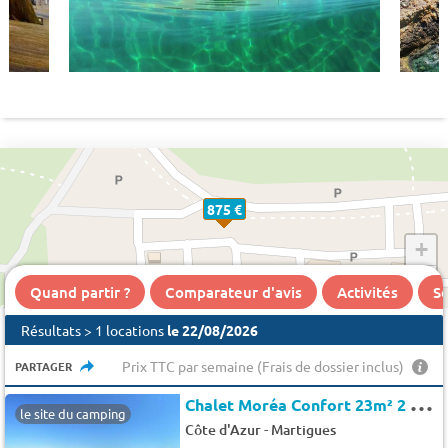
875 €
+
−
Quand partir ?
Comparateur d'avis
Activités
Se
Résultats > 1 locations
le 22/08/2026
Prix TTC par semaine (Frais de dossier inclus)
PARTAGER
C
halet Moréa Confort 23m² 2 chambres 6 pers.
le site du camping
-
Côte d'Azur
Martigues