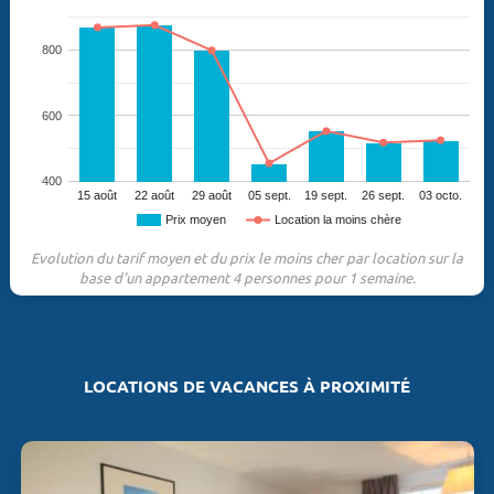
800
600
400
15 août
22 août
29 août
05 sept.
19 sept.
26 sept.
03 octo.
Prix moyen
Location la moins chère
Evolution du tarif moyen et du prix le moins cher par location sur la
base d'un appartement 4 personnes pour 1 semaine.
LOCATIONS DE VACANCES À PROXIMITÉ