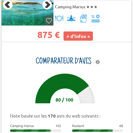
Camping Marius
★★★
875 €
+ d'infos >
COMPARATEUR D'AVIS
80
/
100
Note basée sur les
170
avis du web suivants :
Camping Marius
102
Routard
68