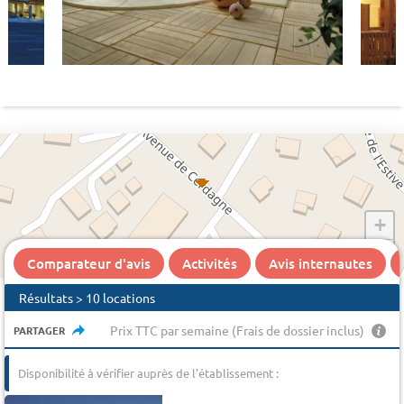
+
−
Comparateur d'avis
Activités
Avis internautes
Résultats > 10 locations
Prix TTC par semaine (Frais de dossier inclus)
PARTAGER
Disponibilité à vérifier auprès de l'établissement :