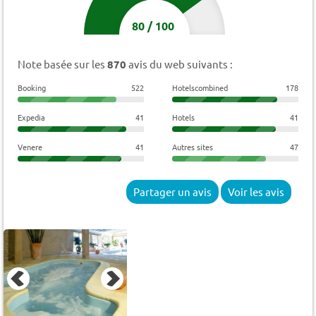
80
/
100
Note basée sur les
870
avis du web suivants :
Booking
522
Hotelscombined
178
Expedia
41
Hotels
41
Venere
41
Autres sites
47
Partager un avis
Voir les avis