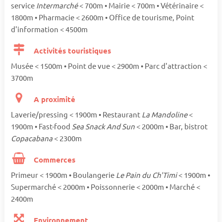
service
Intermarché
< 700m • Mairie < 700m • Vétérinaire <
1800m • Pharmacie < 2600m • Office de tourisme, Point
d'information < 4500m
Activités touristiques
Musée < 1500m • Point de vue < 2900m • Parc d'attraction <
3700m
A proximité
Laverie/pressing < 1900m • Restaurant
La Mandoline
<
1900m • Fast-food
Sea Snack And Sun
< 2000m • Bar, bistrot
Copacabana
< 2300m
Commerces
Primeur < 1900m • Boulangerie
Le Pain du Ch'Timi
< 1900m •
Supermarché < 2000m • Poissonnerie < 2000m • Marché <
2400m
Environnement