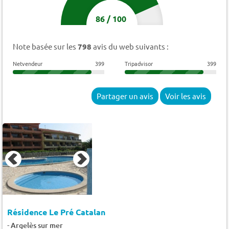
86
/
100
Note basée sur les
798
avis du web suivants :
Netvendeur
399
Tripadvisor
399
Partager un avis
Voir les avis
Résidence Le Pré Catalan
-
Argelès sur mer