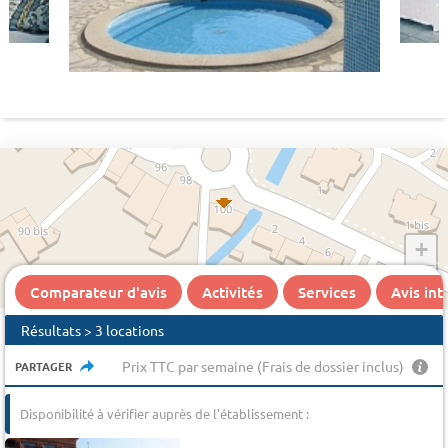
+
−
Comparateur d'avis
Activités
Services
Avis in
Résultats > 3 locations
Prix TTC par semaine (Frais de dossier inclus)
PARTAGER
Disponibilité à vérifier auprès de l'établissement :