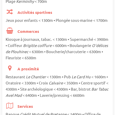
Plage
Kerminihy
< 700m
Activités sportives
Jeux pour enfants < 1300m • Plongée sous-marine < 1700m
Commerces
Kiosque à journaux, tabac. < 1300m • Supermarché < 3900m
• Coiffeur
Brigitte coiffure
< 6000m • Boulangerie
O'délices
de Plouhinec
< 6300m • Boucherie/charcuterie < 6300m •
Fleuriste < 6500m
A proximité
Restaurant
Le Chantier
< 1300m • Pub
Le Card Hu
< 1600m •
Oratoire < 3300m • Croix
Calvaire
< 3500m • Centre sportif <
4300m • Site archéologique < 4300m • Bar, bistrot
Bar Tabac
Avel Mad
< 6400m • Laverie/pressing < 6600m
Services
Banque
Crédit Mutuel de Bretagne
< 1400m • Office de