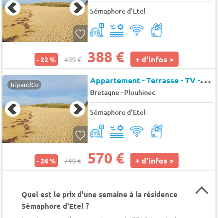
Sémaphore d'Etel
388 €
+ d'infos >
- 22 %
499 €
A
ppartement - Terrasse - TV - 4 pers.
TripandCo
-
Bretagne
Plouhinec
Sémaphore d'Etel
570 €
+ d'infos >
- 24 %
749 €
Quel est le prix d’une semaine à la résidence
Sémaphore d'Etel ?