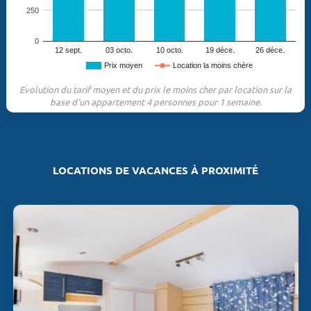
250
0
12 sept.
03 octo.
10 octo.
19 déce.
26 déce.
Prix moyen
Location la moins chère
Evolution du tarif moyen et du prix le moins cher par location sur la
base d'un appartement 4 personnes pour 1 semaine.
LOCATIONS DE VACANCES À PROXIMITÉ