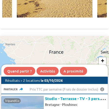
+
−
Quand partir ?
Activités
A proximité
Résultats > 2 locations
le 03/10/2026
Prix TTC par semaine (Frais de dossier inclus)
PARTAGER
S
tudio - Terrasse - TV - 3 pers. - 26m2
TripandCo
-
Bretagne
Plouhinec