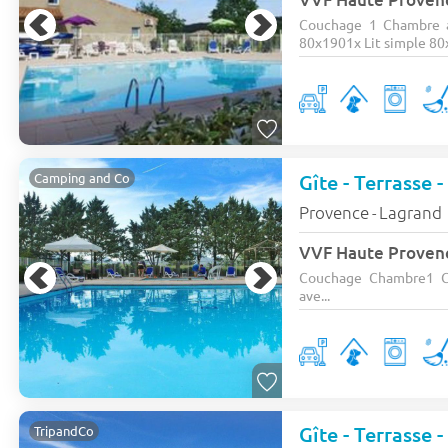
Couchage 1 Chambre a
80x1901x Lit simple 80x
Gîte - Terrasse -
Camping and Co
Provence
Lagrand
-
VVF Haute Prove
Couchage Chambre1 C
ave...
Gîte - Terrasse -
TripandCo