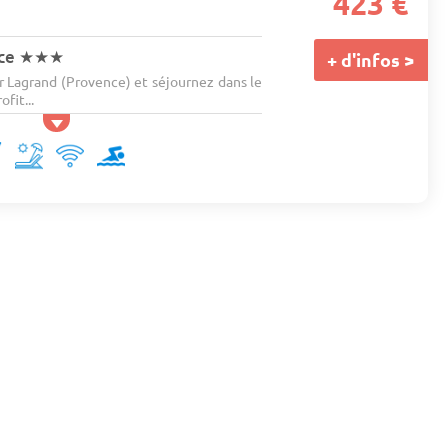
423 €
nce
★★★
+ d'infos >
r Lagrand (Provence) et séjournez dans le
fit...