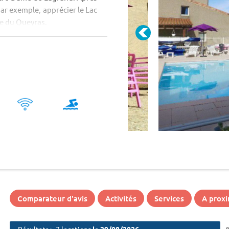
 par exemple, apprécier le Lac
be du Queyras.
Comparateur d'avis
Activités
Services
A proxi