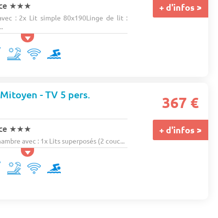
nce
★★★
+ d'infos >
ec : 2x Lit simple 80x190Linge de lit :
..
- Mitoyen - TV 5 pers.
367 €
nce
★★★
+ d'infos >
bre avec : 1x Lits superposés (2 couc...