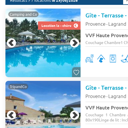
Résultats > 7 locations
le 29/08/2026
Gîte - Terrasse -
Camping and Co
Provence
Lagrand
-
Location la - chère
VVF Haute Prove
Couchage Chambre1 Cham
Gîte - Terrasse -
TripandCo
Provence
Lagrand
-
VVF Haute Prove
Couchage 1 Chambre a
80x190Linge de lit : Inclu