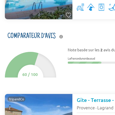
COMPARATEUR D'AVIS
Note basée sur les
2
avis du
Lafrancedunordausud
60
/
100
Gîte - Terrasse -
TripandCo
Provence
Lagrand
-