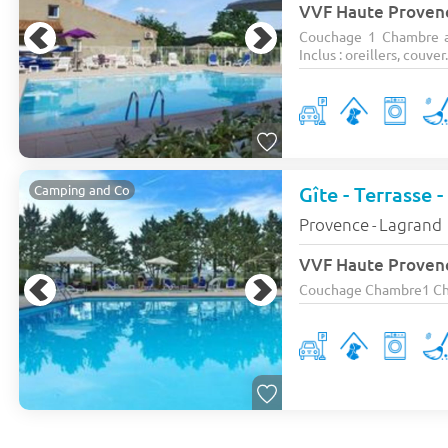
VVF Haute Prove
Couchage 1 Chambre av
Inclus : oreillers, couver.
Gîte - Terrasse 
Camping and Co
Provence
Lagrand
-
VVF Haute Prove
Couchage Chambre1 Cham