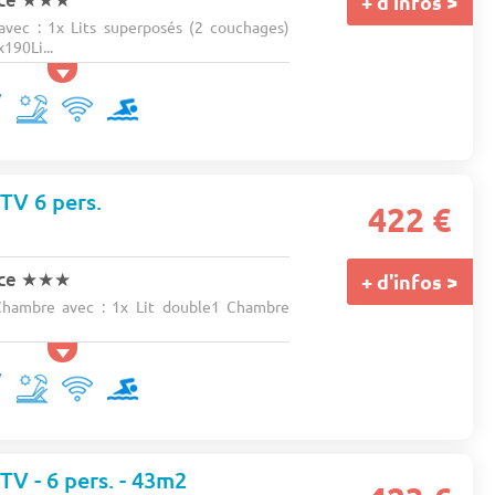
+ d'infos >
vec : 1x Lits superposés (2 couchages)
190Li...
 TV 6 pers.
422 €
nce
★★★
+ d'infos >
hambre avec : 1x Lit double1 Chambre
 TV - 6 pers. - 43m2