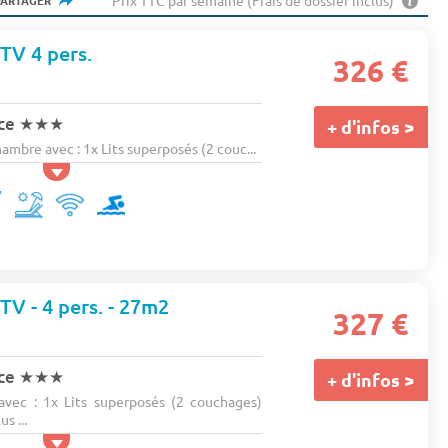
Prix TTC par semaine (Frais de dossier inclus)
PARTAGER
 TV 4 pers.
326 €
nce
★★★
+ d'infos >
bre avec : 1x Lits superposés (2 couc...
 TV - 4 pers. - 27m2
327 €
nce
★★★
+ d'infos >
vec : 1x Lits superposés (2 couchages)
s ...