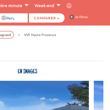
ière minute
Week-end
+
de filtres
COMPARER >
Lagrand
VVF Haute Provence
EN IMAGES