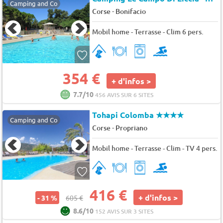
Camping and Co
-
Corse
Bonifacio
Mobil home - Terrasse - Clim 6 pers.
354 €
+ d'infos >
7.7/10
456 AVIS SUR 6 SITES
Tohapi Colomba
★★★★
Camping and Co
-
Corse
Propriano
Mobil home - Terrasse - Clim - TV 4 pers.
416 €
+ d'infos >
- 31 %
605 €
8.6/10
152 AVIS SUR 3 SITES