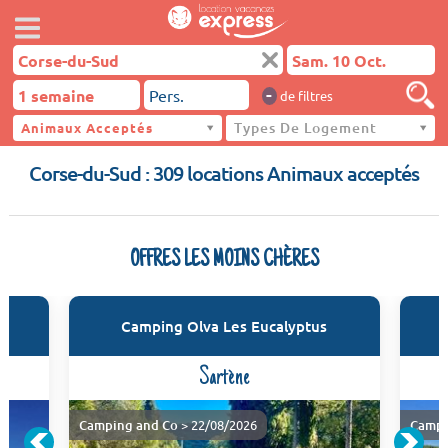
-
de filtres
Types De Logement
Animaux Acceptés
Corse-du-Sud
Corse-du-Sud : 309 locations Animaux acceptés
OFFRES LES MOINS CHÈRES
Camping Olva Les Eucalyptus
Sartène
Camping and Co
> 22/08/2026
Campi