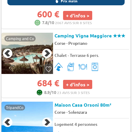
Prix malin
600 €
+ d'infos >
7.8/10
2067 AVIS SUR 8 SITES
Camping Vigna Maggiore
★★★
Camping and Co
-
Corse
Propriano
Chalet - Terrasse 6 pers.
684 €
+ d'infos >
8.9/10
23 AVIS SUR 3 SITES
Maison Casa Orsoni 80m²
TripandCo
-
Corse
Solenzara
Logement 4 personnes