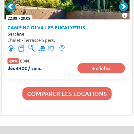
22.08 > 29.08
CAMPING OLVA LES EUCALYPTUS
Sartène
Chalet - Terrasse 5 pers.
804€
-20%
dès 642€ / sem.
+ d'infos
COMPARER LES LOCATIONS