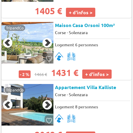
1405 €
+ d'infos >
Maison Casa Orsoni 100m²
TripandCo
-
Corse
Solenzara
Logement 6 personnes
1431 €
+ d'infos >
- 2 %
1466 €
Appartement Villa Kalliste
TripandCo
-
Corse
Solenzara
Logement 8 personnes