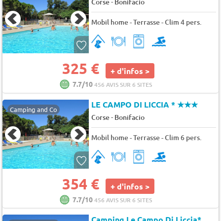
-
Corse
Bonifacio
Mobil home - Terrasse - Clim 4 pers.
325 €
+ d'infos >
7.7/10
456 AVIS SUR 6 SITES
LE CAMPO DI LICCIA *
★★★
Camping and Co
-
Corse
Bonifacio
Mobil home - Terrasse - Clim 6 pers.
354 €
+ d'infos >
7.7/10
456 AVIS SUR 6 SITES
Camping Le Campo Di Liccia*
★★