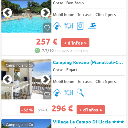
-
Corse
Bonifacio
Mobil home - Terrasse - Clim 2 pers.
257 €
+ d'infos >
7.7/10
456 AVIS SUR 6 SITES
Camping Kevano (Pianottoli-Caldarello à 6 km)
Camping and Co
-
Corse
Figari
Mobil home - Terrasse - Clim 6 pers.
296 €
+ d'infos >
- 52 %
614 €
Village Le Campo Di Liccia
★★★
Camping and Co