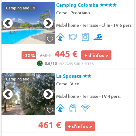
Camping Colomba
★★★★
Camping and Co
-
Corse
Propriano
Mobil home - Terrasse - Clim - TV 6 pers.
445 €
+ d'infos >
- 32 %
650 €
8.6/10
152 AVIS SUR 3 SITES
La Sposata
★★
Camping and Co
-
Corse
Vico
Mobil home - Terrasse - TV 4 pers.
461 €
+ d'infos >