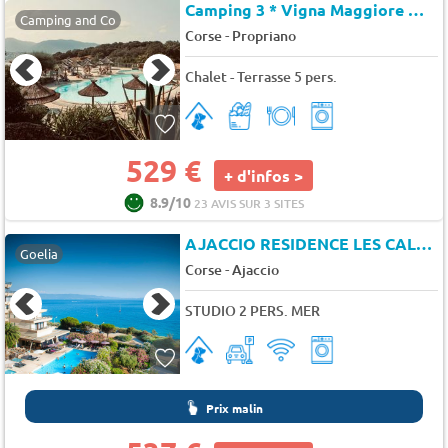
Camping 3 * Vigna Maggiore
★★
Camping and Co
-
Corse
Propriano
Chalet - Terrasse 5 pers.
529 €
+ d'infos >
8.9/10
23 AVIS SUR 3 SITES
AJACCIO RESIDENCE LES CALANQUES
Goelia
-
Corse
Ajaccio
STUDIO 2 PERS. MER
Prix malin