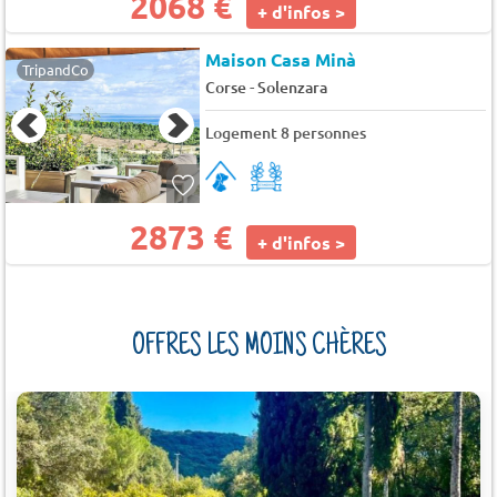
2068 €
+ d'infos >
Maison Casa Minà
TripandCo
-
Corse
Solenzara
Logement 8 personnes
2873 €
+ d'infos >
OFFRES LES MOINS CHÈRES