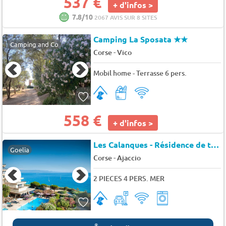
537 €
+ d'infos >
7.8/10
2067 AVIS SUR 8 SITES
Camping La Sposata
★★
Camping and Co
-
Corse
Vico
Mobil home - Terrasse 6 pers.
558 €
+ d'infos >
Les Calanques - Résidence de tourisme 3 étoiles -
Goelia
-
Corse
Ajaccio
2 PIECES 4 PERS. MER