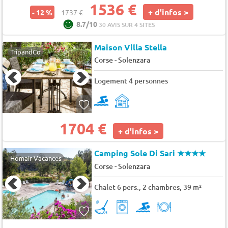
1536 €
+ d'infos >
- 12 %
1737 €
8.7/10
30 AVIS SUR 4 SITES
Maison Villa Stella
TripandCo
-
Corse
Solenzara
Logement 4 personnes
1704 €
+ d'infos >
Camping Sole Di Sari
★★★★
Homair Vacances
-
Corse
Solenzara
Chalet 6 pers., 2 chambres, 39 m²