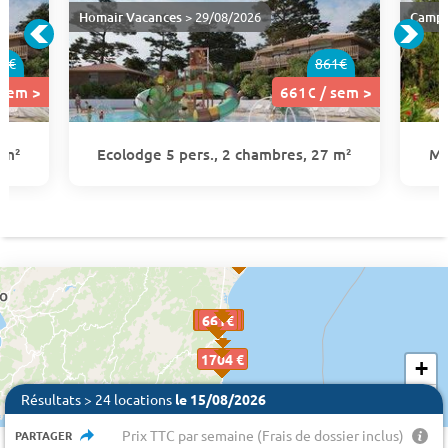
Homair Vacances
> 29/08/2026
Campi
1€
861€
 sem >
661€ / sem >
 m²
Ecolodge 5 pers., 2 chambres, 27 m²
Mo
2593 €
2383 €
1361 €
1536 €
1361€
1361€
661€
661€
815€
661€
661€
661€
661€
815€
661€
661€
661€
1704 €
+
−
Résultats > 24 locations
le 15/08/2026
1660 €
Prix TTC par semaine (Frais de dossier inclus)
PARTAGER