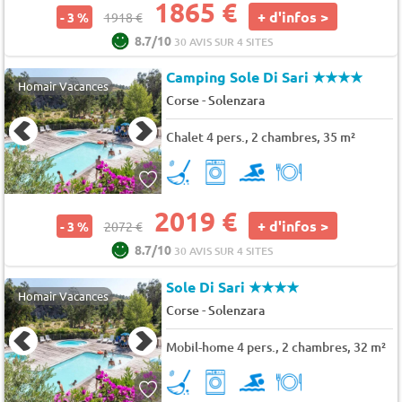
1865 €
+ d'infos >
- 3 %
1918 €
8.7/10
30 AVIS SUR 4 SITES
Camping Sole Di Sari
★★★★
Homair Vacances
-
Corse
Solenzara
Chalet 4 pers., 2 chambres, 35 m²
2019 €
+ d'infos >
- 3 %
2072 €
8.7/10
30 AVIS SUR 4 SITES
Sole Di Sari
★★★★
Homair Vacances
-
Corse
Solenzara
Mobil-home 4 pers., 2 chambres, 32 m²