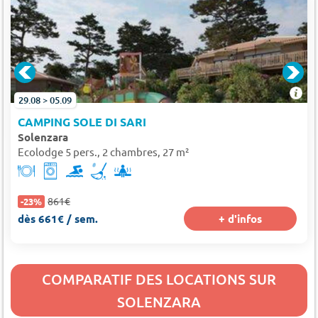
29.08 > 05.09
CAMPING SOLE DI SARI
Solenzara
Ecolodge 5 pers., 2 chambres, 27 m²
861€
-23%
dès 661€ / sem.
+ d'infos
COMPARATIF DES LOCATIONS SUR
SOLENZARA