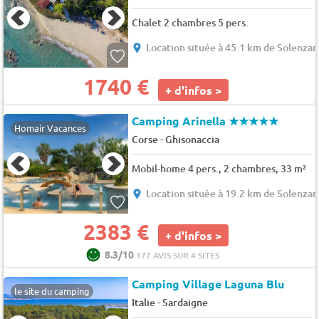
Chalet 2 chambres 5 pers.
Location située à 45.1 km de Solenzar
1740 €
+ d'infos >
Camping Arinella
★★★★★
Homair Vacances
-
Corse
Ghisonaccia
Mobil-home 4 pers., 2 chambres, 33 m²
Location située à 19.2 km de Solenzar
2383 €
+ d'infos >
8.3/10
177 AVIS SUR 4 SITES
Camping Village Laguna Blu
le site du camping
-
Italie
Sardaigne