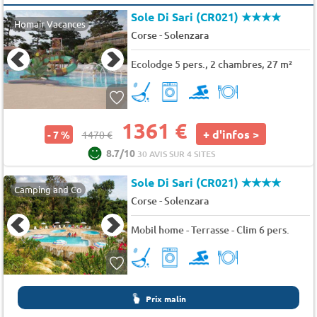
Sole Di Sari (CR021)
★★★★
Homair Vacances
-
Corse
Solenzara
Ecolodge 5 pers., 2 chambres, 27 m²
1361 €
+ d'infos >
- 7 %
1470 €
8.7/10
30 AVIS SUR 4 SITES
Sole Di Sari (CR021)
★★★★
Camping and Co
-
Corse
Solenzara
Mobil home - Terrasse - Clim 6 pers.
Prix malin