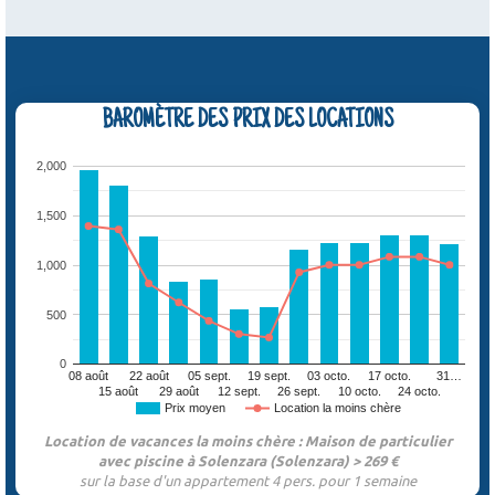
BAROMÈTRE DES PRIX DES LOCATIONS
2,000
1,500
1,000
500
0
08 août
22 août
05 sept.
19 sept.
03 octo.
17 octo.
31…
15 août
29 août
12 sept.
26 sept.
10 octo.
24 octo.
Prix moyen
Location la moins chère
Location de vacances la moins chère : Maison de particulier
avec piscine à Solenzara (Solenzara) > 269 €
sur la base d'un appartement 4 pers. pour 1 semaine