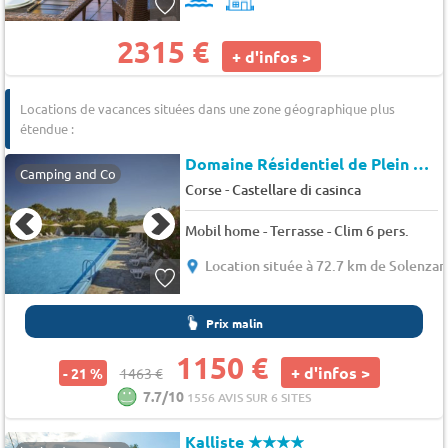
2315 €
+ d'infos >
Locations de vacances situées dans une zone géographique plus
étendue :
Domaine Résidentiel de Plein Air Domaine D Anghione
Camping and Co
-
Corse
Castellare di casinca
Mobil home - Terrasse - Clim 6 pers.
Location située à 72.7 km de Solenzar
Prix malin
1150 €
+ d'infos >
- 21 %
1463 €
7.7/10
1556 AVIS SUR 6 SITES
Kalliste
★★★★