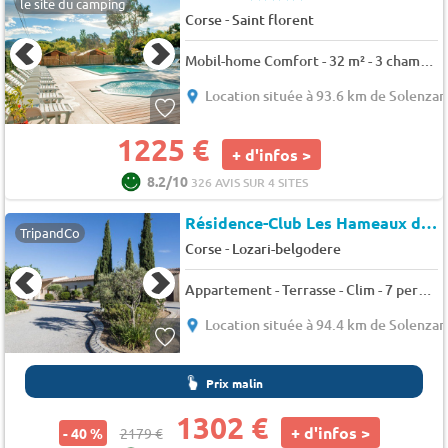
le site du camping
-
Corse
Saint florent
Mobil-home Comfort - 32 m² - 3 chambres - Terrasse surélevée 6 pers.
Location située à 93.6 km de Solenzar
1225 €
+ d'infos >
8.2/10
326 AVIS SUR 4 SITES
Résidence-Club Les Hameaux de Capra Scorsa
TripandCo
-
Corse
Lozari-belgodere
Appartement - Terrasse - Clim - 7 pers. - 52m2
Location située à 94.4 km de Solenzar
Prix malin
1302 €
+ d'infos >
- 40 %
2179 €