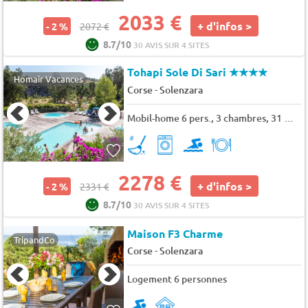
2033 €
+ d'infos >
- 2 %
2072 €
8.7/10
30 AVIS SUR 4 SITES
Tohapi Sole Di Sari
★★★★
Homair Vacances
-
Corse
Solenzara
Mobil-home 6 pers., 3 chambres, 31 m² - 36 m²
2278 €
+ d'infos >
- 2 %
2331 €
8.7/10
30 AVIS SUR 4 SITES
Maison F3 Charme
TripandCo
-
Corse
Solenzara
Logement 6 personnes