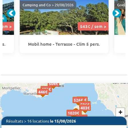
Camping and Co
> 29/08/2026
Goeli
8€
 sem >
543€ / sem >
rs.
Mobil home - Terrasse - Clim 5 pers.
504€
504€
579€
579€
446€
446€
446€
506€
506€
526€
526€
479€
479€
506€
506€
403€
403€
+
1020€
1020€
1314 €
543€
543€
−
Résultats > 16 locations
le 15/08/2026