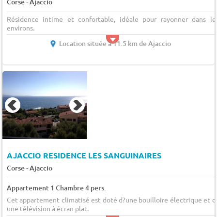
-
Corse
Ajaccio
Résidence intime et confortable, idéale pour rayonner dans le
environs.
Location située à 11.5 km de Ajaccio
AJACCIO RESIDENCE LES SANGUINAIRES
-
Corse
Ajaccio
Appartement 1 Chambre 4 pers.
Cet appartement climatisé est doté d?une bouilloire électrique et d
une télévision à écran plat.