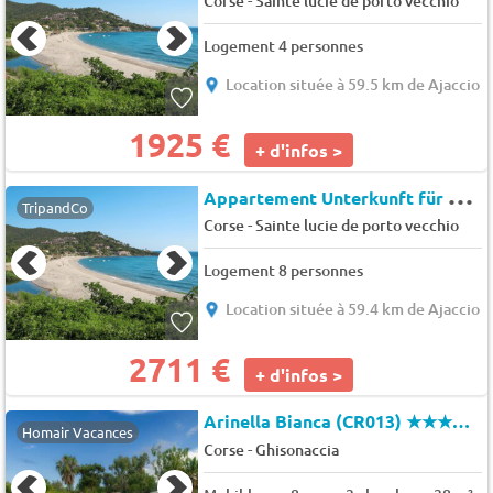
Corse
Sainte lucie de porto vecchio
Logement 4 personnes
Location située à 59.5 km de Ajaccio
1925 €
+ d'infos >
A
ppartement Unterkunft für 8 Personen, klimatisiert
TripandCo
-
Corse
Sainte lucie de porto vecchio
Logement 8 personnes
Location située à 59.4 km de Ajaccio
2711 €
+ d'infos >
Arinella Bianca (CR013)
★★★★★
Homair Vacances
-
Corse
Ghisonaccia