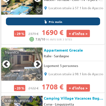
Location située à 57.1 km de Ajaccio
Prix malin
1690 €
+ d'infos >
- 29 %
2379 €
7.8/10
90 AVIS SUR 3 SITES
Appartement Grecale
TripandCo
-
Italie
Sardaigne
Logement 5 personnes
Location située à 98.1 km de Ajaccio
1708 €
+ d'infos >
- 20 %
2122 €
Camping Village Vacances Bagheera
le site du camping
-
Corse
Linguizzetta