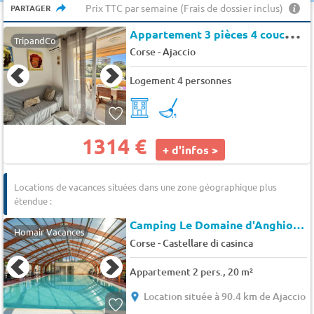
Prix TTC par semaine (Frais de dossier inclus)
PARTAGER
A
ppartement 3 pièces 4 couchages AJACCIO - Parc lucie
TripandCo
-
Corse
Ajaccio
Logement 4 personnes
1314 €
+ d'infos >
Locations de vacances situées dans une zone géographique plus
étendue :
Camping Le Domaine d'Anghione *
Homair Vacances
-
Corse
Castellare di casinca
Appartement 2 pers., 20 m²
Location située à 90.4 km de Ajaccio