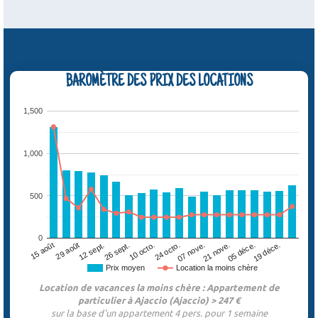
BAROMÈTRE DES PRIX DES LOCATIONS
1,500
1,000
500
0
29 août
07 nove.
26 sept.
05 déce.
15 août
24 octo.
12 sept.
21 nove.
10 octo.
19 déce.
Prix moyen
Location la moins chère
Location de vacances la moins chère : Appartement de
particulier à Ajaccio (Ajaccio) > 247 €
sur la base d'un appartement 4 pers. pour 1 semaine