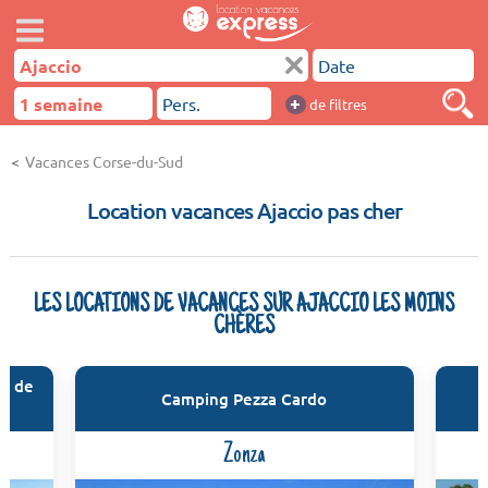
+
de filtres
Vacances Corse-du-Sud
Location vacances Ajaccio pas cher
LES LOCATIONS DE VACANCES SUR AJACCIO LES MOINS
CHÈRES
fe de
Camping Pezza Cardo
Zonza