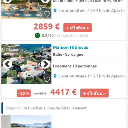
Mobil-home 8 pers., 3 chambres, 38 m²
Location située à 59.3 km de Ajaccio
2859 €
+ d'infos >
8.3/10
177 AVIS SUR 4 SITES
Maison Hibiscus
TripandCo
-
Italie
Sardaigne
Logement 10 personnes
Location située à 96.1 km de Ajaccio
4417 €
+ d'infos >
- 20 %
5542 €
Disponibilité à vérifier auprès de l'établissement