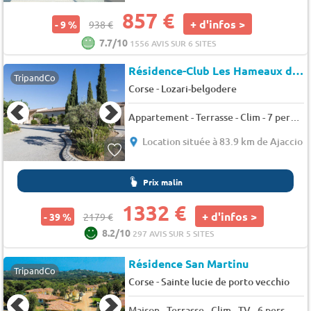
857 €
+ d'infos >
- 9 %
938 €
7.7/10
1556 AVIS SUR 6 SITES
Résidence-Club Les Hameaux de Capra Scorsa
TripandCo
-
Corse
Lozari-belgodere
Appartement - Terrasse - Clim - 7 pers. - 52m2
Location située à 83.9 km de Ajaccio
Prix malin
1332 €
+ d'infos >
- 39 %
2179 €
8.2/10
297 AVIS SUR 5 SITES
Résidence San Martinu
TripandCo
-
Corse
Sainte lucie de porto vecchio
Maison - Terrasse - Clim - TV - 6 pers. - 48m2