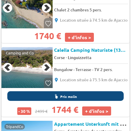
Chalet 2 chambres 5 pers.
Location située à 74.5 km de Ajaccio
1740 €
+ d'infos >
Calella Camping Naturiste (13084)
Camping and Co
-
Corse
Linguizzetta
Bungalow - Terrasse - TV 2 pers.
Location située à 75.5 km de Ajaccio
Prix malin
1744 €
+ d'infos >
- 30 %
2499 €
A
ppartement Unterkunft mit AC, Gemeinschaftspool, Nähe zum Meer
TripandCo
-