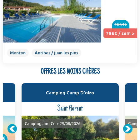
1064€
795€ / sem >
Menton
Antibes / juan les pins
OFFRES LES MOINS CHÈRES
Camping Camp D'olzo
Saint florent
Camping and Co
> 29/08/2026
Campi
5€