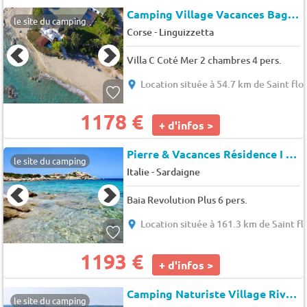
Camping Village Vacances Bagheera
le site du camping
-
Corse
Linguizzetta
Villa C Coté Mer 2 chambres 4 pers.
Location située à 54.7 km de Saint flo
1178 €
+ d'infos >
Pierre & Vacances Résidence I Mirti Bianchi
le site du camping
-
Italie
Sardaigne
Baia Revolution Plus 6 pers.
Location située à 161.3 km de Saint fl
1193 €
+ d'infos >
Camping Naturiste Village Riva-Bella
le site du camping