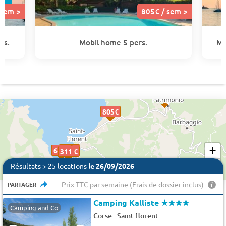
 sem >
805€ / sem >
rs.
Mobil home 5 pers.
Mo
805€
805€
+
298 €
795€
795€
344 €
650€
650€
650€
311 €
−
Résultats > 25 locations
le 26/09/2026
Prix TTC par semaine (Frais de dossier inclus)
PARTAGER
Camping Kalliste
★★★★
Camping and Co
-
Corse
Saint florent